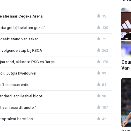
velatie naar Cegeka Arena'
15
target bij beloften gezet'
130
 geeft stand van zaken
72
or volgende stap bij RSCA
262
Cour
na rond, akkoord PSG en Barça
178
Van
poli, Jutgla kwelduivel
99
raffe concurrentie
81
ndard: achilleshiel bloot
90
ht van recordtransfer’
107
 toptalent barst los’
42