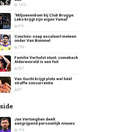
1415
‘Miljoenenbom bij Club Brugge:
Leko krijgt zijn eigen Yamal’
816
Courtois-soap escaleert meteen
onder Van Bommel
799
Familie Verhulst stunt: comeback
Alderweireld is een feit
357
Van Gucht krijgt plots wel héél
straffe concurrentie
81
side
Jan Vertonghen deelt
aangrijpend persoonlijk nieuws
104