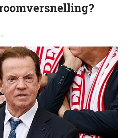
troomversnelling?
men