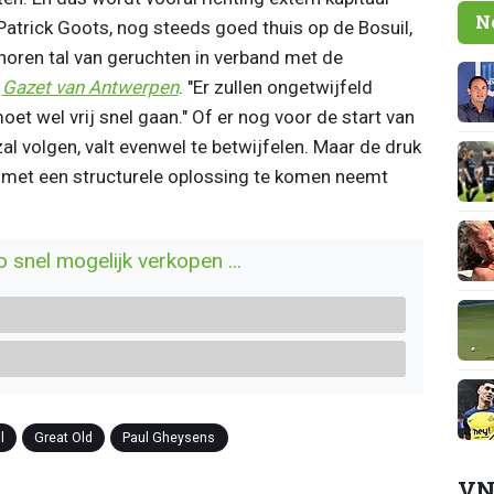
N
Patrick Goots, nog steeds goed thuis op de Bosuil,
 horen tal van geruchten in verband met de
j
Gazet van Antwerpen
. "Er zullen ongetwijfeld
et wel vrij snel gaan." Of er nog voor de start van
l volgen, valt evenwel te betwijfelen. Maar de druk
met een structurele oplossing te komen neemt
 snel mogelijk verkopen ...
l
Great Old
Paul Gheysens
VN