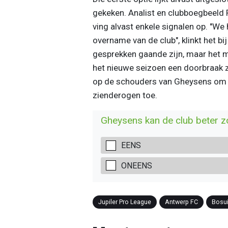
gekeken. Analist en clubboegbeeld 
ving alvast enkele signalen op. "We
overname van de club", klinkt het bi
gesprekken gaande zijn, maar het mo
het nieuwe seizoen een doorbraak za
op de schouders van Gheysens om 
zienderogen toe.
Gheysens kan de club beter zo
EENS
ONEENS
Jupiler Pro League
Antwerp FC
Bosui