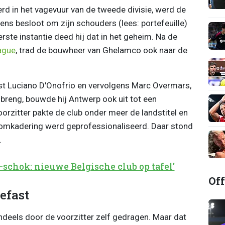
d in het vagevuur van de tweede divisie, werd de
s besloot om zijn schouders (lees: portefeuille)
erste instantie deed hij dat in het geheim. Na de
ague
, trad de bouwheer van Ghelamco ook naar de
st Luciano D'Onofrio en vervolgens Marc Overmars,
breng, bouwde hij Antwerp ook uit tot een
orzitter pakte de club onder meer de landstitel en
n omkadering werd geprofessionaliseerd. Daar stond
.
-schok: nieuwe Belgische club op tafel'
Off
efast
ndeels door de voorzitter zelf gedragen. Maar dat