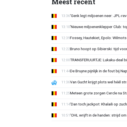
Meest recent
'Genk legt miljoenen neer: JPL-re
13:36
'Nieuwe miljoenenklepper Club: top
13:10
Fossey, Hautekiet, Epolo: Wilmots
12:39
Bruno hoopt op Sibierski: tijd vo
12:22
TRANSFERUURTJE: Lukaku-deal bij
12:00
De Bruyne pijnlijk in de fout bij Na
11:44
Van Gucht krijgt plots wel héél st
11:36
Meteen grote zorgen Cercle na Sta
11:25
‘Dan toch jackpot: Khalaili op zuc
11:14
‘OHL wrijft in de handen: strijd om
10:51