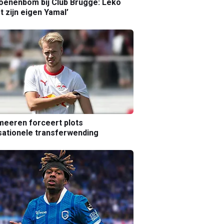
joenenbom bij Club Brugge: Leko
gt zijn eigen Yamal’
eeren forceert plots
ationele transferwending