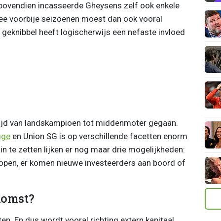
, bovendien incasseerde Gheysens zelf ook enkele
wee voorbije seizoenen moest dan ook vooral
geknibbel heeft logischerwijs een nefaste invloed
 tijd van landskampioen tot middenmoter gegaan.
gge
en Union SG is op verschillende facetten enorm
 te zetten lijken er nog maar drie mogelijkheden:
open, er komen nieuwe investeerders aan boord of
komst?
oten. En dus wordt vooral richting extern kapitaal