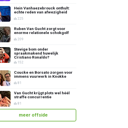
Hein Vanhaezebrouck onthult:
echte reden van afwezigheid
225
Ruben Van Gucht zorgt voor
enorme relationele schokgolf
209
Stevige bom onder
spraakmakend huwelijk
Cristiano Ronaldo?
152
Coucke en Borsato zorgen voor
immens vuurwerk in Knokke
81
Van Gucht krijgt plots wel héél
straffe concurrentie
81
meer offside