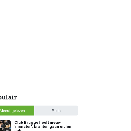
pulair
Meest gelezen
Polls
Club Brugge heeft nieuw
'monster': kranten gaan uit hun
dak