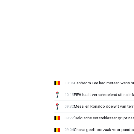
Hanbeom Lee had meteen wens bij 
10:36
FIFA haalt verschroeiend uit na In
10:15
Messi en Ronaldo doelwit van terr
09:32
'Belgische eersteklasser grijpt na
09:22
Charai geeft oorzaak voor pandoe
09:04