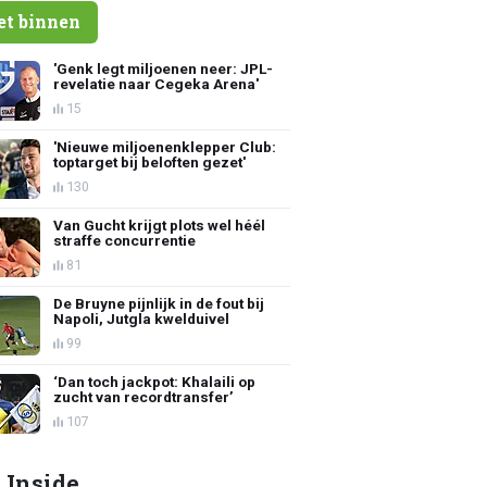
et binnen
'Genk legt miljoenen neer: JPL-
revelatie naar Cegeka Arena'
15
'Nieuwe miljoenenklepper Club:
toptarget bij beloften gezet'
130
Van Gucht krijgt plots wel héél
straffe concurrentie
81
De Bruyne pijnlijk in de fout bij
Napoli, Jutgla kwelduivel
99
‘Dan toch jackpot: Khalaili op
zucht van recordtransfer’
107
 Inside