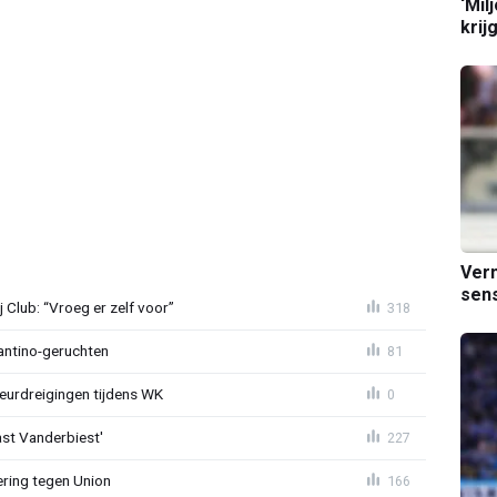
‘Mil
krij
Verm
sens
Club: “Vroeg er zelf voor”
318
fantino-geruchten
81
eurdreigingen tijdens WK
0
ast Vanderbiest'
227
ring tegen Union
166