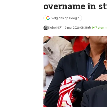
overname in s
Volg ons op Google
Kobe K
19 mei 2026 08:38
947 stem