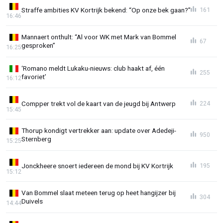
Straffe ambities KV Kortrijk bekend: “Op onze bek gaan?”
161
16:46
Mannaert onthult: “Al voor WK met Mark van Bommel
67
gesproken”
16:25
‘Romano meldt Lukaku-nieuws: club haakt af, één
255
favoriet’
16:12
Compper trekt vol de kaart van de jeugd bij Antwerp
224
15:45
Thorup kondigt vertrekker aan: update over Adedeji-
950
Sternberg
15:25
Jonckheere snoert iedereen de mond bij KV Kortrijk
195
15:12
Van Bommel slaat meteen terug op heet hangijzer bij
304
Duivels
14:44