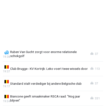
Ruben Van Gucht zorgt voor enorme relationele
37
schokgolf
19:38
Club Brugge - KV Kortrijk: Leko voert twee wissels door
113
19:37
Standard stalt verdediger bij andere Belgische club
37
19:17
Biancone geeft smaakmaker RSCA raad: "Nog jaar
331
blijven"
19:04