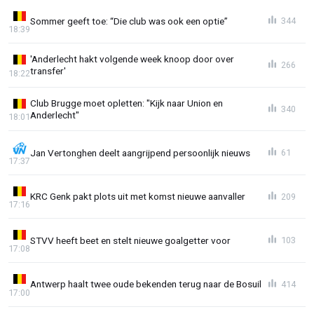
Sommer geeft toe: “Die club was ook een optie”
344
18:39
'Anderlecht hakt volgende week knoop door over
266
transfer'
18:22
Club Brugge moet opletten: "Kijk naar Union en
340
Anderlecht"
18:01
Jan Vertonghen deelt aangrijpend persoonlijk nieuws
61
17:37
KRC Genk pakt plots uit met komst nieuwe aanvaller
209
17:16
STVV heeft beet en stelt nieuwe goalgetter voor
103
17:08
Antwerp haalt twee oude bekenden terug naar de Bosuil
414
17:00