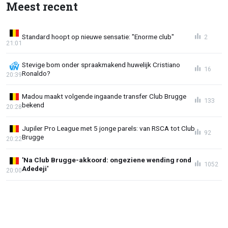
Meest recent
Standard hoopt op nieuwe sensatie: "Enorme club"
2
21:01
Stevige bom onder spraakmakend huwelijk Cristiano
16
Ronaldo?
20:39
Madou maakt volgende ingaande transfer Club Brugge
133
bekend
20:28
Jupiler Pro League met 5 jonge parels: van RSCA tot Club
92
Brugge
20:22
'Na Club Brugge-akkoord: ongeziene wending rond
1052
Adedeji'
20:00