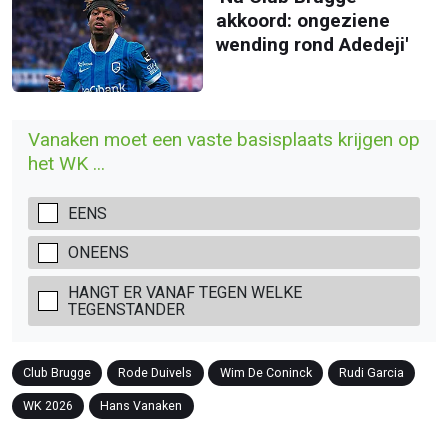
akkoord: ongeziene
wending rond Adedeji'
Vanaken moet een vaste basisplaats krijgen op
het WK ...
EENS
ONEENS
HANGT ER VANAF TEGEN WELKE
TEGENSTANDER
Club Brugge
Rode Duivels
Wim De Coninck
Rudi Garcia
WK 2026
Hans Vanaken