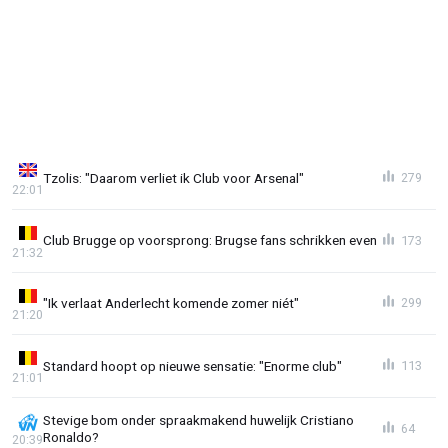
Tzolis: "Daarom verliet ik Club voor Arsenal"
279
22:01
Club Brugge op voorsprong: Brugse fans schrikken even
173
21:32
"Ik verlaat Anderlecht komende zomer niét"
299
21:20
Standard hoopt op nieuwe sensatie: "Enorme club"
113
21:01
Stevige bom onder spraakmakend huwelijk Cristiano
64
Ronaldo?
20:39