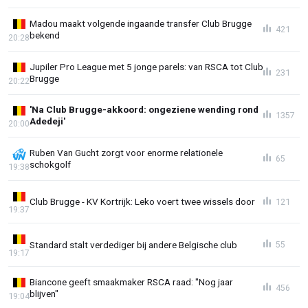
Madou maakt volgende ingaande transfer Club Brugge
421
bekend
20:28
Jupiler Pro League met 5 jonge parels: van RSCA tot Club
231
Brugge
20:22
'Na Club Brugge-akkoord: ongeziene wending rond
1357
Adedeji'
20:00
Ruben Van Gucht zorgt voor enorme relationele
65
schokgolf
19:38
Club Brugge - KV Kortrijk: Leko voert twee wissels door
121
19:37
Standard stalt verdediger bij andere Belgische club
55
19:17
Biancone geeft smaakmaker RSCA raad: "Nog jaar
456
blijven"
19:04