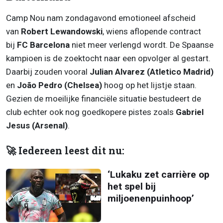
Camp Nou nam zondagavond emotioneel afscheid
van
Robert Lewandowski
, wiens aflopende contract
bij
FC Barcelona
niet meer verlengd wordt. De Spaanse
kampioen is de zoektocht naar een opvolger al gestart.
Daarbij zouden vooral
Julian Alvarez (Atletico Madrid)
en
João Pedro (Chelsea)
hoog op het lijstje staan.
Gezien de moeilijke financiële situatie bestudeert de
club echter ook nog goedkopere pistes zoals
Gabriel
Jesus (Arsenal)
.
🚀 Iedereen leest dit nu:
‘Lukaku zet carrière op
het spel bij
miljoenenpuinhoop’