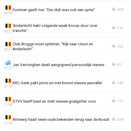
Sommer geeft toe: “Die club was ook een optie”
408
18:39
'Anderlecht hakt volgende week knoop door over
316
transfer'
18:22
Club Brugge moet opletten: "Kijk naar Union en
363
Anderlecht"
18:01
Jan Vertonghen deelt aangrijpend persoonlijk nieuws
65
17:37
KRC Genk pakt plots uit met komst nieuwe aanvaller
243
17:16
STVV heeft beet en stelt nieuwe goalgetter voor
117
17:08
Antwerp haalt twee oude bekenden terug naar de Bosuil
508
17:00