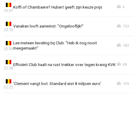
Koffi of Chambaere? Hubert geeft zijn keuze prijs
6
23:37
Vanaken looft aanwinst: "Ongelooflijk!"
153
23:13
Lee meteen lieveling bij Club: "Heb ik nog nooit
183
meegemaakt"
23:00
Efficiënt Club haalt na rust trekker over tegen kranig KVK
68
22:38
'Clement vangt bot: Standard eist 8 miljoen euro'
159
22:22