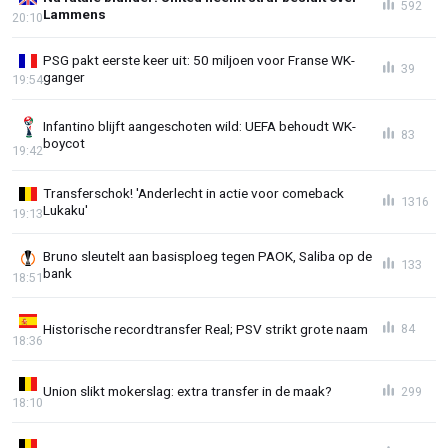
592
Lammens
20:10
PSG pakt eerste keer uit: 50 miljoen voor Franse WK-
39
ganger
19:54
Infantino blijft aangeschoten wild: UEFA behoudt WK-
83
boycot
19:42
Transferschok! 'Anderlecht in actie voor comeback
1316
Lukaku'
19:13
Bruno sleutelt aan basisploeg tegen PAOK, Saliba op de
133
bank
18:51
Historische recordtransfer Real; PSV strikt grote naam
84
18:36
Union slikt mokerslag: extra transfer in de maak?
299
18:10