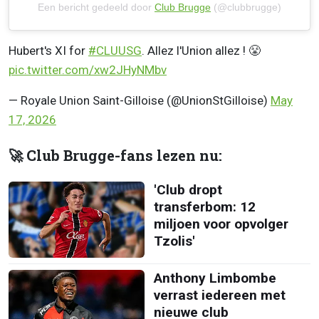
Een bericht gedeeld door
Club Brugge
(@clubbrugge)
Hubert's XI for
#CLUUSG
. Allez l'Union allez ! 😤
pic.twitter.com/xw2JHyNMbv
— Royale Union Saint-Gilloise (@UnionStGilloise)
May
17, 2026
🚀 Club Brugge-fans lezen nu:
'Club dropt
transferbom: 12
miljoen voor opvolger
Tzolis'
Anthony Limbombe
verrast iedereen met
nieuwe club