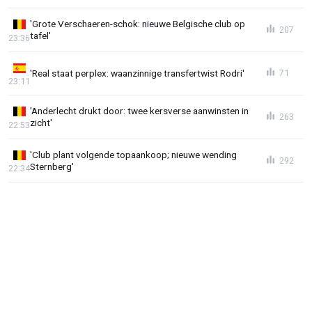
'Grote Verschaeren-schok: nieuwe Belgische club op
207
tafel'
23:36
'Real staat perplex: waanzinnige transfertwist Rodri'
71
23:11
'Anderlecht drukt door: twee kersverse aanwinsten in
263
zicht'
22:53
'Club plant volgende topaankoop; nieuwe wending
292
Sternberg'
22:34