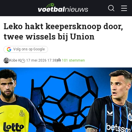
Leko hakt keepersknoop door,
twee wissels bij Union
Volg ons op Google
Kobe K
17 mei 2026 17:38
101 stemmen