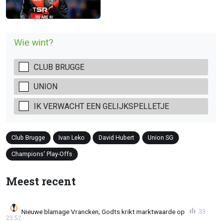
Wie wint?
CLUB BRUGGE
UNION
IK VERWACHT EEN GELIJKSPELLETJE
Club Brugge
Ivan Leko
David Hubert
Union SG
Champions' Play-Offs
Meest recent
Nieuwe blamage Vrancken; Godts krikt marktwaarde op
33
23:52