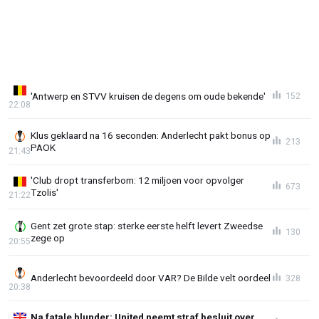
'Antwerp en STVV kruisen de degens om oude bekende'
152
22:08
Klus geklaard na 16 seconden: Anderlecht pakt bonus op
213
PAOK
21:43
'Club dropt transferbom: 12 miljoen voor opvolger
673
Tzolis'
21:22
Gent zet grote stap: sterke eerste helft levert Zweedse
130
zege op
20:55
Anderlecht bevoordeeld door VAR? De Bilde velt oordeel
328
20:38
Na fatale blunder: United neemt straf besluit over