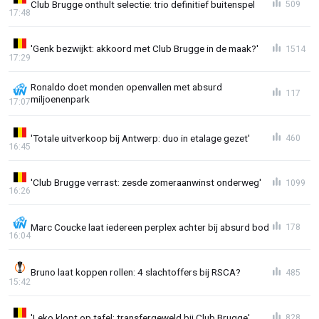
Club Brugge onthult selectie: trio definitief buitenspel
509
17:48
'Genk bezwijkt: akkoord met Club Brugge in de maak?'
1514
17:29
Ronaldo doet monden openvallen met absurd
117
miljoenenpark
17:07
'Totale uitverkoop bij Antwerp: duo in etalage gezet'
460
16:45
'Club Brugge verrast: zesde zomeraanwinst onderweg'
1099
16:26
Marc Coucke laat iedereen perplex achter bij absurd bod
178
16:04
Bruno laat koppen rollen: 4 slachtoffers bij RSCA?
485
15:42
'Leko klopt op tafel: transfergeweld bij Club Brugge'
828