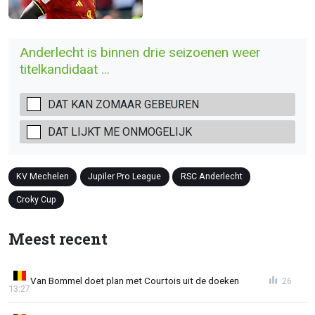
Anderlecht is binnen drie seizoenen weer
titelkandidaat ...
DAT KAN ZOMAAR GEBEUREN
DAT LIJKT ME ONMOGELIJK
KV Mechelen
Jupiler Pro League
RSC Anderlecht
Croky Cup
Meest recent
Van Bommel doet plan met Courtois uit de doeken
26
13:27