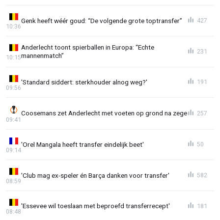
Genk heeft wéér goud: “De volgende grote toptransfer”
427
10:36
Anderlecht toont spierballen in Europa: “Echte
231
mannenmatch”
10:15
'Standard siddert: sterkhouder alnog weg?'
191
09:56
Coosemans zet Anderlecht met voeten op grond na zege
257
09:41
'Orel Mangala heeft transfer eindelijk beet'
50
09:14
'Club mag ex-speler én Barça danken voor transfer'
582
08:59
'Essevee wil toeslaan met beproefd transferrecept'
181
08:48