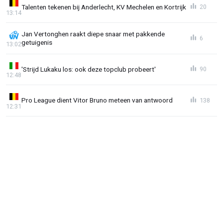
Talenten tekenen bij Anderlecht, KV Mechelen en Kortrijk
20
13:14
Jan Vertonghen raakt diepe snaar met pakkende
6
getuigenis
13:02
'Strijd Lukaku los: ook deze topclub probeert'
90
12:48
Pro League dient Vitor Bruno meteen van antwoord
138
12:31