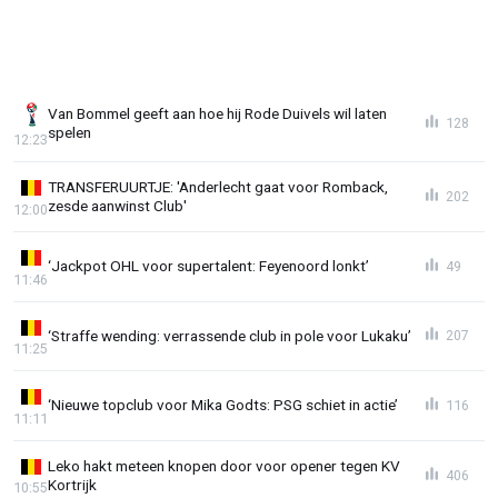
Van Bommel geeft aan hoe hij Rode Duivels wil laten
128
spelen
12:23
TRANSFERUURTJE: 'Anderlecht gaat voor Romback,
202
zesde aanwinst Club'
12:00
‘Jackpot OHL voor supertalent: Feyenoord lonkt’
49
11:46
‘Straffe wending: verrassende club in pole voor Lukaku’
207
11:25
‘Nieuwe topclub voor Mika Godts: PSG schiet in actie’
116
11:11
Leko hakt meteen knopen door voor opener tegen KV
406
Kortrijk
10:55