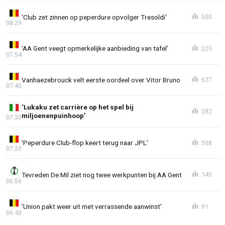
'Club zet zinnen op peperdure opvolger Tresoldi'
500
08:29
'AA Gent veegt opmerkelijke aanbieding van tafel'
225
07:54
Vanhaezebrouck velt eerste oordeel over Vitor Bruno
627
07:40
‘Lukaku zet carrière op het spel bij
282
miljoenenpuinhoop’
07:30
'Peperdure Club-flop keert terug naar JPL'
508
07:20
Tevreden De Mil ziet nog twee werkpunten bij AA Gent
145
06:56
'Union pakt weer uit met verrassende aanwinst'
91
06:40