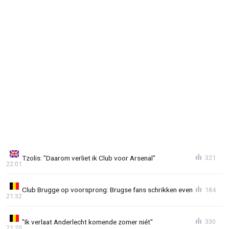
Tzolis: "Daarom verliet ik Club voor Arsenal"
321
22:01
Club Brugge op voorsprong: Brugse fans schrikken even
184
21:32
"Ik verlaat Anderlecht komende zomer niét"
330
21:20