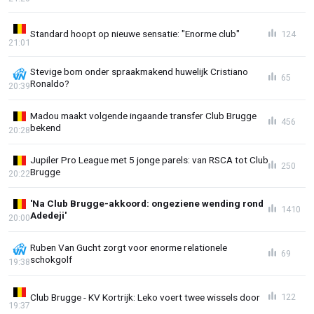
Standard hoopt op nieuwe sensatie: "Enorme club"
124
21:01
Stevige bom onder spraakmakend huwelijk Cristiano
65
Ronaldo?
20:39
Madou maakt volgende ingaande transfer Club Brugge
456
bekend
20:28
Jupiler Pro League met 5 jonge parels: van RSCA tot Club
250
Brugge
20:22
'Na Club Brugge-akkoord: ongeziene wending rond
1410
Adedeji'
20:00
Ruben Van Gucht zorgt voor enorme relationele
69
schokgolf
19:38
Club Brugge - KV Kortrijk: Leko voert twee wissels door
122
19:37