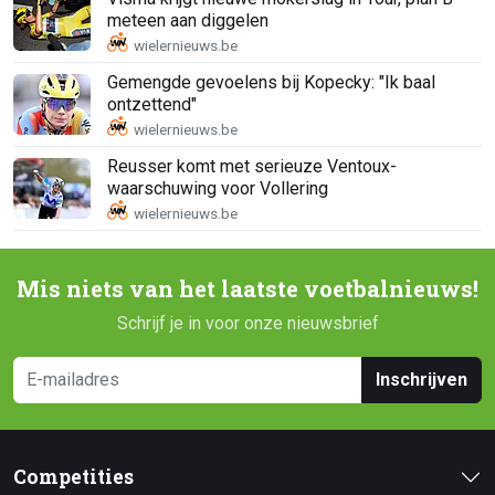
meteen aan diggelen
Gemengde gevoelens bij Kopecky: "Ik baal
ontzettend"
Reusser komt met serieuze Ventoux-
waarschuwing voor Vollering
Mis niets van het laatste voetbalnieuws!
Schrijf je in voor onze nieuwsbrief
Inschrijven
Competities