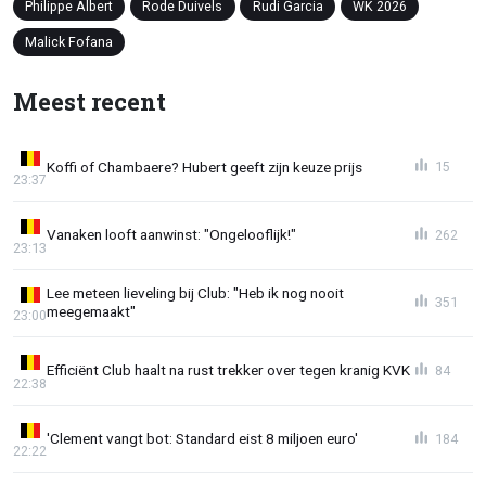
Philippe Albert
Rode Duivels
Rudi Garcia
WK 2026
Malick Fofana
Meest recent
Koffi of Chambaere? Hubert geeft zijn keuze prijs
15
23:37
Vanaken looft aanwinst: "Ongelooflijk!"
262
23:13
Lee meteen lieveling bij Club: "Heb ik nog nooit
351
meegemaakt"
23:00
Efficiënt Club haalt na rust trekker over tegen kranig KVK
84
22:38
'Clement vangt bot: Standard eist 8 miljoen euro'
184
22:22