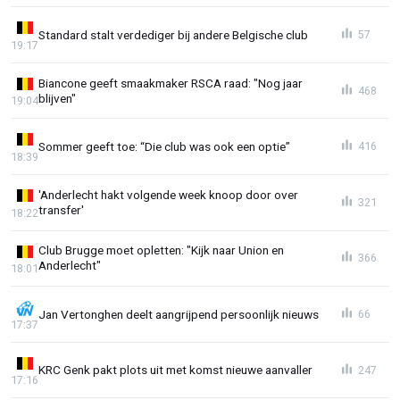
Standard stalt verdediger bij andere Belgische club
57
19:17
Biancone geeft smaakmaker RSCA raad: "Nog jaar
468
blijven"
19:04
Sommer geeft toe: “Die club was ook een optie”
416
18:39
'Anderlecht hakt volgende week knoop door over
321
transfer'
18:22
Club Brugge moet opletten: "Kijk naar Union en
366
Anderlecht"
18:01
Jan Vertonghen deelt aangrijpend persoonlijk nieuws
66
17:37
KRC Genk pakt plots uit met komst nieuwe aanvaller
247
17:16