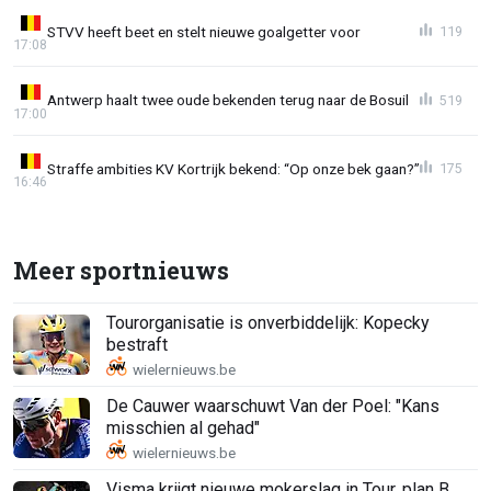
STVV heeft beet en stelt nieuwe goalgetter voor
119
17:08
Antwerp haalt twee oude bekenden terug naar de Bosuil
519
17:00
Straffe ambities KV Kortrijk bekend: “Op onze bek gaan?”
175
16:46
Meer sportnieuws
Tourorganisatie is onverbiddelijk: Kopecky
bestraft
De Cauwer waarschuwt Van der Poel: "Kans
misschien al gehad"
Visma krijgt nieuwe mokerslag in Tour, plan B