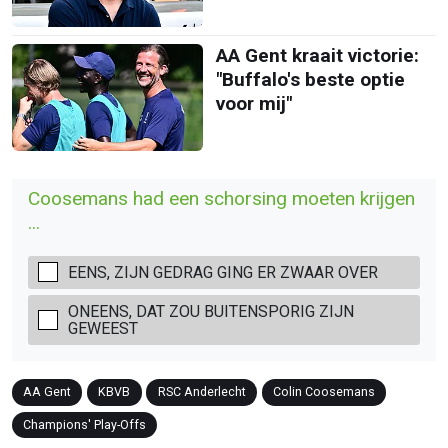
AA Gent kraait victorie:
"Buffalo's beste optie
voor mij"
Coosemans had een schorsing moeten krijgen
...
EENS, ZIJN GEDRAG GING ER ZWAAR OVER
ONEENS, DAT ZOU BUITENSPORIG ZIJN
GEWEEST
AA Gent
KBVB
RSC Anderlecht
Colin Coosemans
Champions' Play-Offs