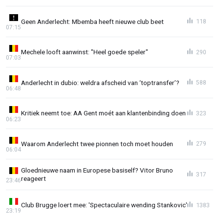
Geen Anderlecht: Mbemba heeft nieuwe club beet
118
07:15
Mechele looft aanwinst: "Heel goede speler"
290
07:03
Anderlecht in dubio: weldra afscheid van ‘toptransfer’?
588
06:48
Kritiek neemt toe: AA Gent moét aan klantenbinding doen
323
06:23
Waarom Anderlecht twee pionnen toch moet houden
279
06:04
Gloednieuwe naam in Europese basiself? Vitor Bruno
317
reageert
23:46
Club Brugge loert mee: 'Spectaculaire wending Stankovic'
1383
23:19