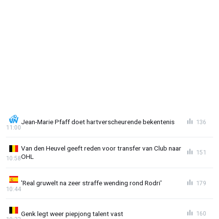
Jean-Marie Pfaff doet hartverscheurende bekentenis
136
11:00
Van den Heuvel geeft reden voor transfer van Club naar
151
OHL
10:58
'Real gruwelt na zeer straffe wending rond Rodri'
179
10:44
Genk legt weer piepjong talent vast
160