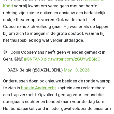
Kadri
voorbij kwam om vervolgens met het hoofd
richting zijn knie te duiken en opnieuw een bedenkelijk
stukje theater op te voeren. Ook na de match liet
Coosemans zich volledig gaan. Hij was er als de kippen
bij om zich te mengen in de grote opstoot, waarna hij
het thuispubliek nog wat verder uitdaagde.
💢 | Colin Coosemans heeft geen vrienden gemaakt in
Gent. 😬👯
#GNTAND
pic.twitter.com/zGUYwBSjcO
— DAZN België (@DAZN_BENL)
May 10, 2026
Ondertussen doen ook nieuwe beelden de ronde waarop
te zien is
hoe de
Anderlecht
-kapitein een reclamebord
een trap verkocht. Opvallend gedrag voor iemand die
doorgaans nuchter en behoedzaam voor de dag komt.
Het bondsparket vond in ieder geval voldoende basis om