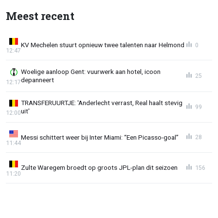
Meest recent
KV Mechelen stuurt opnieuw twee talenten naar Helmond
0
12:47
Woelige aanloop Gent: vuurwerk aan hotel, icoon
25
depanneert
12:17
TRANSFERUURTJE: 'Anderlecht verrast, Real haalt stevig
99
uit'
12:00
Messi schittert weer bij Inter Miami: “Een Picasso-goal”
28
11:44
Zulte Waregem broedt op groots JPL-plan dit seizoen
156
11:20