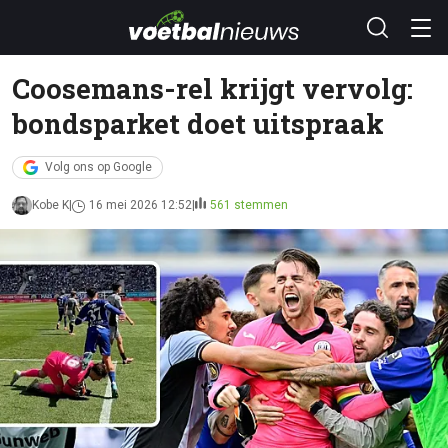
Coosemans-rel krijgt vervolg:
bondsparket doet uitspraak
Volg ons op Google
Kobe K
16 mei 2026 12:52
561 stemmen