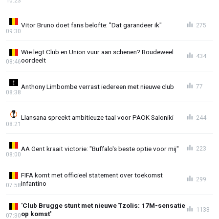
10:23
Vitor Bruno doet fans belofte: "Dat garandeer ik"
275
09:30
Wie legt Club en Union vuur aan schenen? Boudeweel
434
oordeelt
08:46
Anthony Limbombe verrast iedereen met nieuwe club
77
08:38
Llansana spreekt ambitieuze taal voor PAOK Saloniki
244
08:21
AA Gent kraait victorie: "Buffalo's beste optie voor mij"
223
08:00
FIFA komt met officieel statement over toekomst
299
Infantino
07:58
'Club Brugge stunt met nieuwe Tzolis: 17M-sensatie
1133
op komst'
07:30