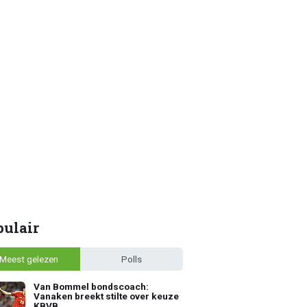
pulair
Meest gelezen
Polls
Van Bommel bondscoach:
Vanaken breekt stilte over keuze
KBVB