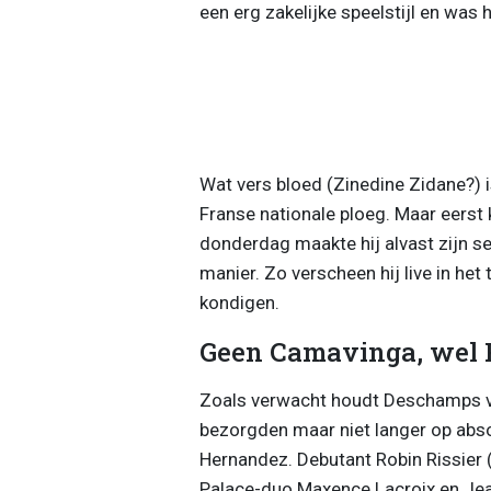
een erg zakelijke speelstijl en was hi
Wat vers bloed (Zinedine Zidane?)
Franse nationale ploeg. Maar eerst 
donderdag maakte hij alvast zijn se
manier. Zo verscheen hij live in he
kondigen.
Geen Camavinga, wel 
Zoals verwacht houdt Deschamps va
bezorgden maar niet langer op abso
Hernandez. Debutant Robin Rissier
Palace-duo Maxence Lacroix en Jean