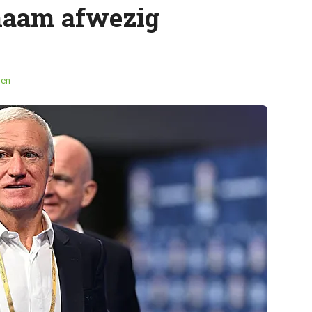
 naam afwezig
men