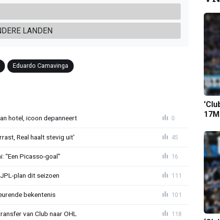
NDERE LANDEN
Eduardo Camavinga
'Clu
17M-
an hotel, icoon depanneert
0
st, Real haalt stevig uit'
45
mi: “Een Picasso-goal”
16
JPL-plan dit seizoen
111
eurende bekentenis
101
transfer van Club naar OHL
118