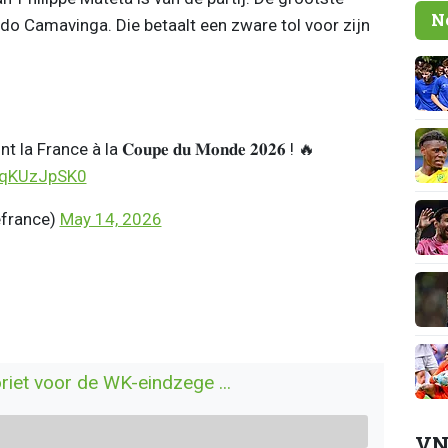
N
do Camavinga. Die betaalt een zware tol voor zijn
rance à la 𝐂𝐨𝐮𝐩𝐞 𝐝𝐮 𝐌𝐨𝐧𝐝𝐞 𝟐𝟎𝟐𝟔 ! 🔥
/CqKUzJpSK0
efrance)
May 14, 2026
oriet voor de WK-eindzege ...
VN