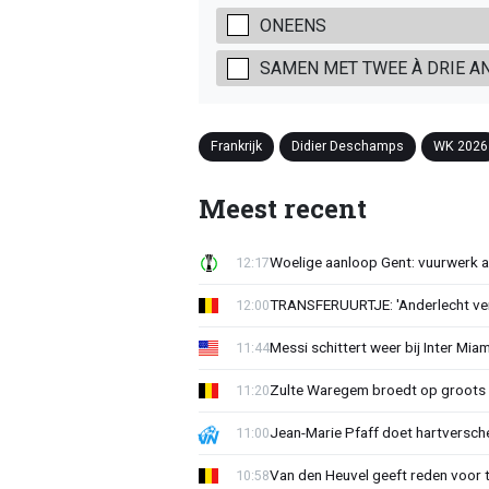
ONEENS
SAMEN MET TWEE À DRIE A
Frankrijk
Didier Deschamps
WK 2026
Meest recent
Woelige aanloop Gent: vuurwerk a
12:17
TRANSFERUURTJE: 'Anderlecht verra
12:00
Messi schittert weer bij Inter Mia
11:44
Zulte Waregem broedt op groots 
11:20
Jean-Marie Pfaff doet hartversch
11:00
Van den Heuvel geeft reden voor 
10:58