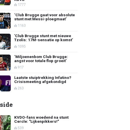
1777
‘Club Brugge gaat voor absolute
stunt met Messi-ploegmaat’
1163
'Club Brugge stunt met nieuwe
Tzolis: 17M-sensatie op komst'
1095
‘Miljoenenbom Club Brugge:
angst voor totale flop groeit’
917
Laatste stuiptrekking Infatino?
Crisismeeting afgekondigd
263
side
KVDO-fans woedend na stunt
Cercle: "Lijkenpikkers!"
539