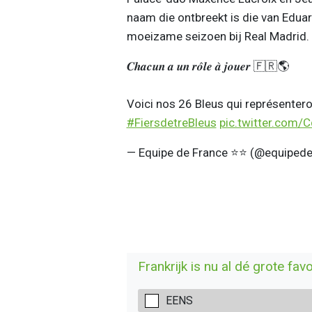
naam die ontbreekt is die van Eduar
moeizame seizoen bij Real Madrid.
𝑪𝒉𝒂𝒄𝒖𝒏 𝒂 𝒖𝒏 𝒓𝒐̂𝒍𝒆 𝒂̀ 𝒋𝒐𝒖𝒆𝒓 🇫🇷🌎
Voici nos 26 Bleus qui représenteront la F
#FiersdetreBleus
pic.twitter.com
— Equipe de France ⭐⭐ (@equiped
Frankrijk is nu al dé grote fav
EENS