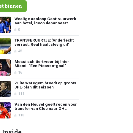
et binnen
Woelige aanloop Gent: vuurwerk
aan hotel, icoon depanneert
0
TRANSFERUURTJE: 'Anderlecht
verrast, Real haalt stevig uit'
45
Messi schittert weer bij Inter
Miami: “Een Picasso-goal”
16
Zulte Waregem broedt op groots
JPL-plan dit seizoen
111
Van den Heuvel geeft reden voor
transfer van Club naar OHL
118
 Inside