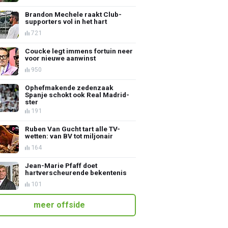
Brandon Mechele raakt Club-
supporters vol in het hart
721
Coucke legt immens fortuin neer
voor nieuwe aanwinst
950
Ophefmakende zedenzaak
Spanje schokt ook Real Madrid-
ster
191
Ruben Van Gucht tart alle TV-
wetten: van BV tot miljonair
164
Jean-Marie Pfaff doet
hartverscheurende bekentenis
101
meer offside