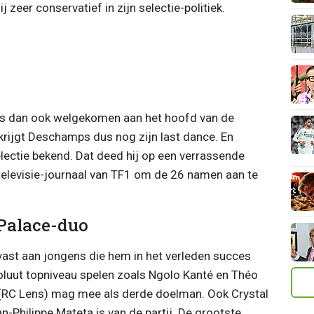
j zeer conservatief in zijn selectie-politiek.
 is dan ook welgekomen aan het hoofd van de
krijgt Deschamps dus nog zijn last dance. En
lectie bekend. Dat deed hij op een verrassende
t televisie-journaal van TF1 om de 26 namen aan te
Palace-duo
st aan jongens die hem in het verleden succes
luut topniveau spelen zoals Ngolo Kanté en Théo
 (RC Lens) mag mee als derde doelman. Ook Crystal
-Philippe Mateta is van de partij. De grootste