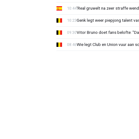
'Real gruwelt na zeer straffe wend
10:44
Genk legt weer piepjong talent va
10:23
Vitor Bruno doet fans belofte: "Da
09:30
Wie legt Club en Union vuur aan 
08:46