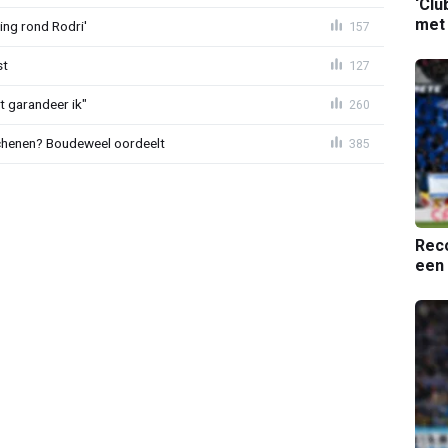
‘Clu
met
ing rond Rodri'
157
st
127
t garandeer ik"
260
schenen? Boudeweel oordeelt
385
Reco
een 