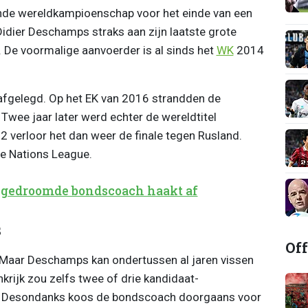
nde wereldkampioenschap voor het einde van een
dier Deschamps straks aan zijn laatste grote
. De voormalige aanvoerder is al sinds het
WK
2014
afgelegd. Op het EK van 2016 strandden de
 Twee jaar later werd echter de wereldtitel
2 verloor het dan weer de finale tegen Rusland.
e Nations League.
: gedroomde bondscoach haakt af
s
Off
f. Maar Deschamps kan ondertussen al jaren vissen
krijk zou zelfs twee of drie kandidaat-
 Desondanks koos de bondscoach doorgaans voor