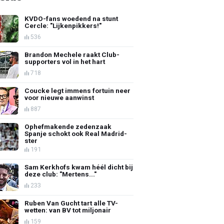
KVDO-fans woedend na stunt
Cercle: "Lijkenpikkers!"
536
Brandon Mechele raakt Club-
supporters vol in het hart
718
Coucke legt immens fortuin neer
voor nieuwe aanwinst
887
Ophefmakende zedenzaak
Spanje schokt ook Real Madrid-
ster
191
Sam Kerkhofs kwam héél dicht bij
deze club: "Mertens..."
233
Ruben Van Gucht tart alle TV-
wetten: van BV tot miljonair
159