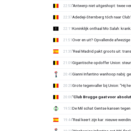
'Antwerp niet uitgeshopt: twee vers
22:53
Adedeji-Sternberg tóch naar Club? 
22:37
Koninklijk onthaal Mo Salah: krank
22:11
Over en uit? Opvallende afwezige 
21:51
'Real Madrid pakt groots uit: tran
21:35
Gigantische opdoffer Union: steu
21:09
Gianni Infantino wanhoop nabij: g
20:45
Grote tegenvaller bij Union: "Hij h
20:25
‘Club Brugge gaat voor absolu
20:00
De Mil schat Gentse kansen tegen
19:53
'Real keert zijn kar: nieuwe wendin
19:44