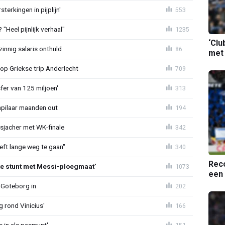
terkingen in pijplijn'
553
"Heel pijnlijk verhaal"
1235
‘Clu
zinnig salaris onthuld
86
met
op Griekse trip Anderlecht
709
sfer van 125 miljoen'
313
npilaar maanden out
194
esjacher met WK-finale
342
eeft lange weg te gaan"
340
Reco
te stunt met Messi-ploegmaat’
1073
een 
 Göteborg in
202
g rond Vinicius'
166