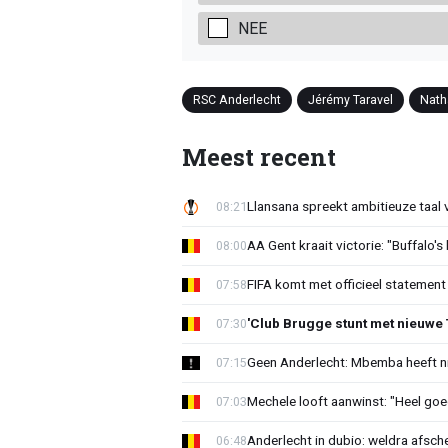
NEE
RSC Anderlecht
Jérémy Taravel
Nath
Meest recent
Llansana spreekt ambitieuze taal
08:21
AA Gent kraait victorie: "Buffalo's
08:00
FIFA komt met officieel statement
07:58
'Club Brugge stunt met nieuwe 
07:30
Geen Anderlecht: Mbemba heeft n
07:15
Mechele looft aanwinst: "Heel goe
07:03
Anderlecht in dubio: weldra afsche
06:48