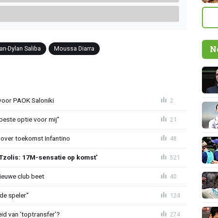
N
an-Dylan Saliba
Moussa Diarra
 voor PAOK Saloniki
2
 beste optie voor mij"
21
 over toekomst Infantino
48
Tzolis: 17M-sensatie op komst'
521
ieuwe club beet
40
de speler"
124
id van ‘toptransfer’?
274