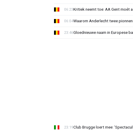
Kritiek neemt toe: AA Gent moét 
06:23
Waarom Anderlecht twee pionnen
06:04
Gloednieuwe naam in Europese bas
23:46
Club Brugge loert mee: 'Spectacul
23:19