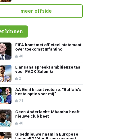
meer offside
et binnen
FIFA komt met officieel statement
over toekomst Infantino
48
Llansana spreekt ambitieuze taal
voor PAOK Saloniki
2
AA Gent kraait victorie: "Buffalo's
beste optie voor mij"
21
Geen Anderlecht: Mbemba heeft
nieuwe club beet
40
Gloednieuwe naam in Europese
basiself? Vitor Bruno reageert