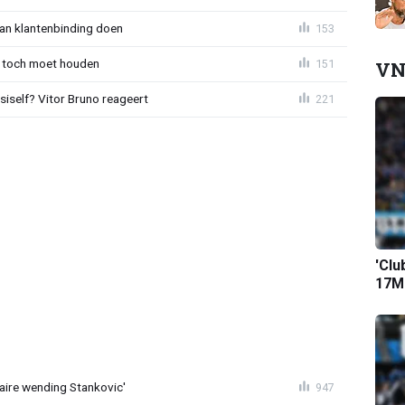
aan klantenbinding doen
153
 toch moet houden
151
VN
iself? Vitor Bruno reageert
221
'Clu
17M-
aire wending Stankovic'
947