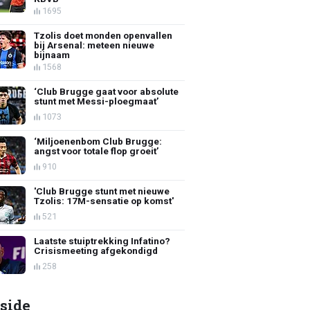
1695
Tzolis doet monden openvallen
bij Arsenal: meteen nieuwe
bijnaam
1568
‘Club Brugge gaat voor absolute
stunt met Messi-ploegmaat’
1073
‘Miljoenenbom Club Brugge:
angst voor totale flop groeit’
910
'Club Brugge stunt met nieuwe
Tzolis: 17M-sensatie op komst'
521
Laatste stuiptrekking Infatino?
Crisismeeting afgekondigd
258
side