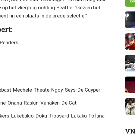
N
p het vliegtuig richting Seattle. "Gezien het
ent hij een plaats in de brede selectie."
ert:
-Penders
ebast-Mechele-Theate-Ngoy-Seys-De Cuyper
yne-Onana-Raskin-Vanaken-De Cat
ekers-Lukebakio-Doku-Trossard-Lukaku-Fofana-
VN