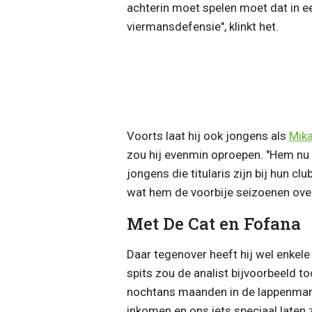
achterin moet spelen moet dat in ee
viermansdefensie", klinkt het.
Voorts laat hij ook jongens als
Mik
zou hij evenmin oproepen. "Hem nu
jongens die titularis zijn bij hun c
wat hem de voorbije seizoenen over
Met De Cat en Fofana
Daar tegenover heeft hij wel enkel
spits zou de analist bijvoorbeeld t
nochtans maanden in de lappenmand la
inkomen en ons iets speciaal laten 