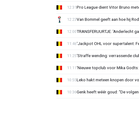
Pro League dient Vitor Bruno me
12:31
Van Bommel geeft aan hoe hij Rode
12:23
TRANSFERUURTJE: 'Anderlecht gaa
12:00
‘Jackpot OHL voor supertalent: F
11:46
‘Straffe wending: verrassende clu
11:25
‘Nieuwe topclub voor Mika Godts: 
11:11
Leko hakt meteen knopen door voo
10:55
Genk heeft wéér goud: “De volgen
10:36