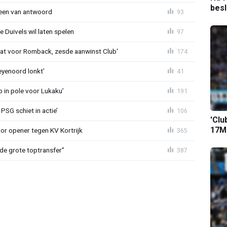
bes
teen van antwoord
93
 Duivels wil laten spelen
97
t voor Romback, zesde aanwinst Club'
174
eyenoord lonkt’
41
b in pole voor Lukaku’
191
PSG schiet in actie’
106
'Clu
17M-
r opener tegen KV Kortrijk
365
de grote toptransfer”
387