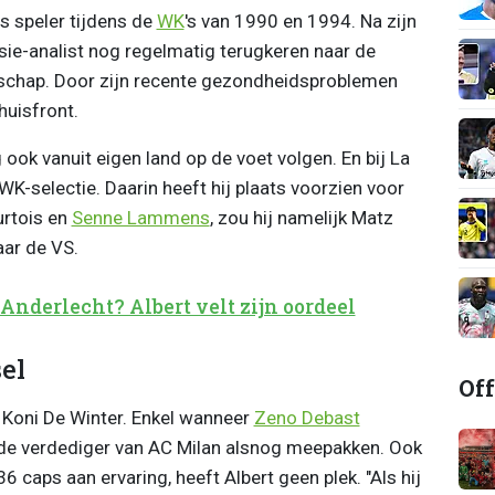
ls speler tijdens de
WK
's van 1990 en 1994. Na zijn
isie-analist nog regelmatig terugkeren naar de
schap. Door zijn recente gezondheidsproblemen
huisfront.
g ook vanuit eigen land op de voet volgen. En bij La
 WK-selectie. Daarin heeft hij plaats voorzien voor
urtois en
Senne Lammens
, zou hij namelijk Matz
ar de VS.
Anderlecht? Albert velt zijn oordeel
el
Off
r Koni De Winter. Enkel wanneer
Zeno Debast
 de verdediger van AC Milan alsnog meepakken. Ook
6 caps aan ervaring, heeft Albert geen plek. "Als hij