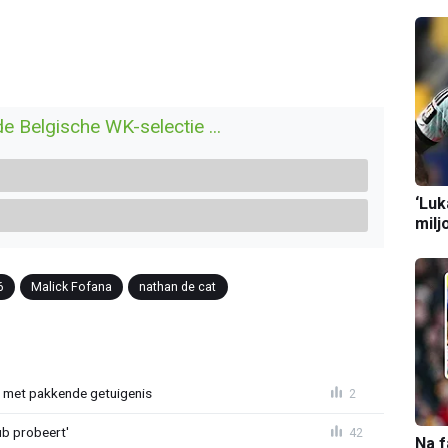
de Belgische WK-selectie ...
‘Luk
milj
6
Malick Fofana
nathan de cat
r met pakkende getuigenis
2
ub probeert'
42
Na f