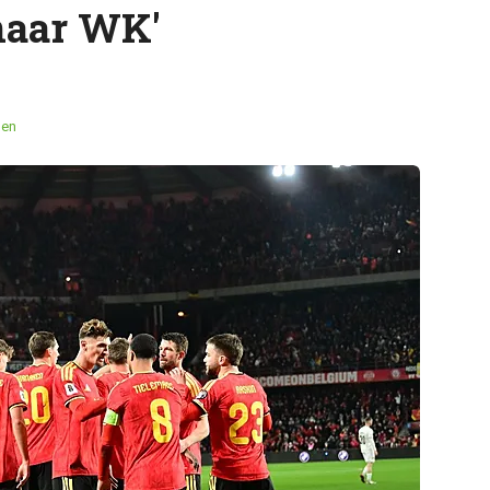
naar WK'
men