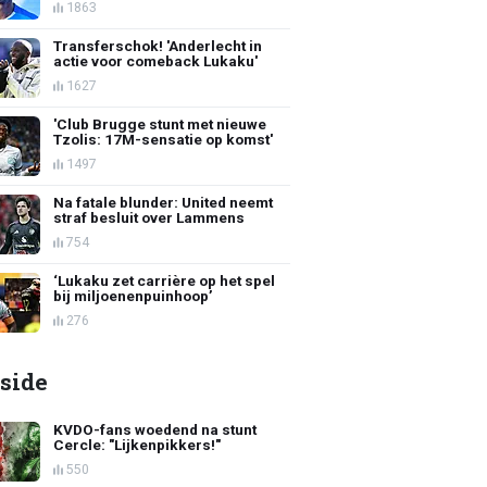
1863
Transferschok! 'Anderlecht in
actie voor comeback Lukaku'
1627
'Club Brugge stunt met nieuwe
Tzolis: 17M-sensatie op komst'
1497
Na fatale blunder: United neemt
straf besluit over Lammens
754
‘Lukaku zet carrière op het spel
bij miljoenenpuinhoop’
276
side
KVDO-fans woedend na stunt
Cercle: "Lijkenpikkers!"
550