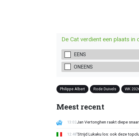
De Cat verdient een plaats in 
EENS
ONEENS
Philippe Albert
Rode Duivels
WK 202
Meest recent
Jan Vertonghen raakt diepe snaa
13:02
'Strijd Lukaku los: ook deze topcl
12:48