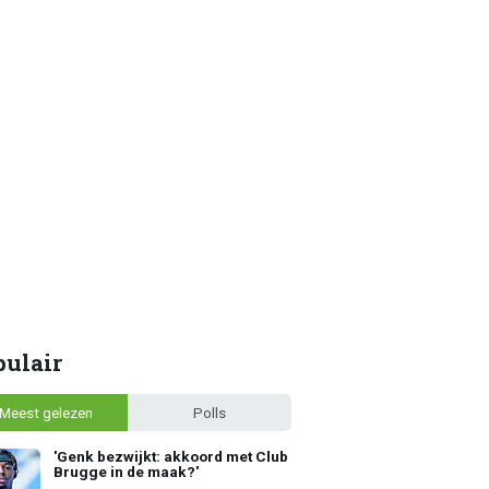
pulair
Meest gelezen
Polls
'Genk bezwijkt: akkoord met Club
Brugge in de maak?'