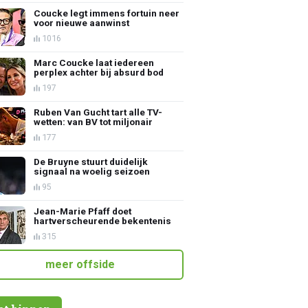
Coucke legt immens fortuin neer
voor nieuwe aanwinst
1016
Marc Coucke laat iedereen
perplex achter bij absurd bod
197
Ruben Van Gucht tart alle TV-
wetten: van BV tot miljonair
177
De Bruyne stuurt duidelijk
signaal na woelig seizoen
95
Jean-Marie Pfaff doet
hartverscheurende bekentenis
315
meer offside