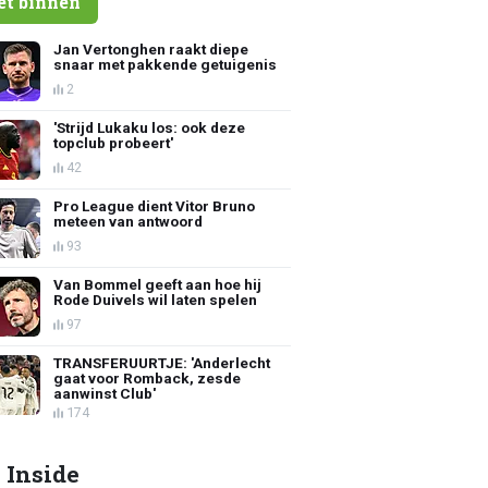
et binnen
Jan Vertonghen raakt diepe
snaar met pakkende getuigenis
2
'Strijd Lukaku los: ook deze
topclub probeert'
42
Pro League dient Vitor Bruno
meteen van antwoord
93
Van Bommel geeft aan hoe hij
Rode Duivels wil laten spelen
97
TRANSFERUURTJE: 'Anderlecht
gaat voor Romback, zesde
aanwinst Club'
174
 Inside