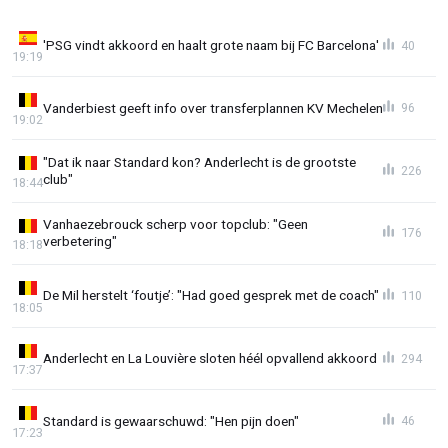
'PSG vindt akkoord en haalt grote naam bij FC Barcelona'
40
19:19
Vanderbiest geeft info over transferplannen KV Mechelen
96
19:02
"Dat ik naar Standard kon? Anderlecht is de grootste
226
club"
18:44
Vanhaezebrouck scherp voor topclub: "Geen
176
verbetering"
18:18
De Mil herstelt ‘foutje’: "Had goed gesprek met de coach"
110
18:05
Anderlecht en La Louvière sloten héél opvallend akkoord
294
17:37
Standard is gewaarschuwd: "Hen pijn doen"
46
17:23