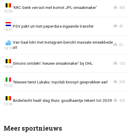
'KRC Genk verrast met komst JPL-smaakmaker'
403
15:00
PSV pakt uit met peperdure ingaande transfer
46
14:31
Van Gaal lokt met Instagram-bericht massale smeekbede
32
uit
14:10
Simons ontdekt ‘nieuwe smaakmaker’ bij OHL
133
14:04
'Nieuwe twist Lukaku: topclub knoopt gesprekken aan'
200
13:52
Anderlecht haalt slag thuis: goudhaantje tekent tot 2029
430
13:36
Meer sportnieuws