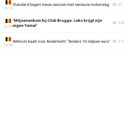
Standard begint nieuw seizoen met serieuze mokerslag
39
20:13
‘Miljoenenbom bij Club Brugge: Leko krijgt zijn
308
eigen Yamal’
20:00
Wilmots baalt over Anderlecht: "Anders 10 miljoen euro"
217
19:36