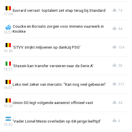
Euvrard verrast: toptalent zet stap terug bij Standard
74
17:04
Coucke en Borsato zorgen voor immens vuurwerk in
44
Knokke
16:57
'STVV strijkt miljoenen op dankzij PSG'
154
16:43
'Stassin kan transfer versieren naar de Serie A'
38
16:21
Leko niet zeker van mercato: "Kan nog veel gebeuren"
372
16:01
Union SG legt volgende aanwinst officieel vast
44
15:30
'Vader Lionel Messi overleden op 68-jarige leeftijd'
0
15:02