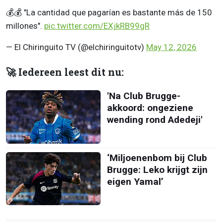
💰💰 "La cantidad que pagarían es bastante más de 150
millones".
pic.twitter.com/EXjkRB99gR
— El Chiringuito TV (@elchiringuitotv)
May 12, 2026
🚀 Iedereen leest dit nu:
'Na Club Brugge-
akkoord: ongeziene
wending rond Adedeji'
‘Miljoenenbom bij Club
Brugge: Leko krijgt zijn
eigen Yamal’