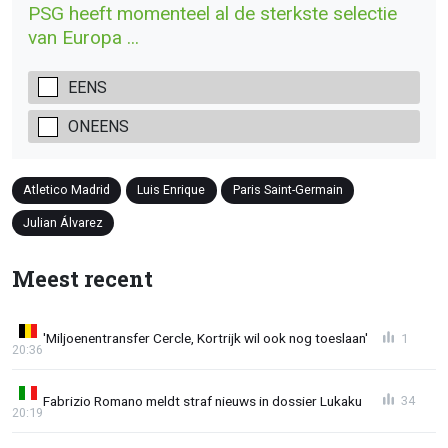
PSG heeft momenteel al de sterkste selectie
van Europa ...
EENS
ONEENS
Atletico Madrid
Luis Enrique
Paris Saint-Germain
Julian Álvarez
Meest recent
'Miljoenentransfer Cercle, Kortrijk wil ook nog toeslaan'
1
20:36
Fabrizio Romano meldt straf nieuws in dossier Lukaku
34
20:19