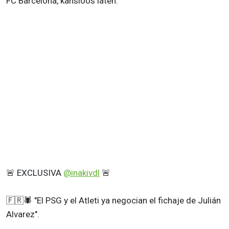
FC Barcelona, kansloos laten.
🚨 EXCLUSIVA
@inakivdl
🚨
🇫🇷🕷️ "El PSG y el Atleti ya negocian el fichaje de Julián
Alvarez".