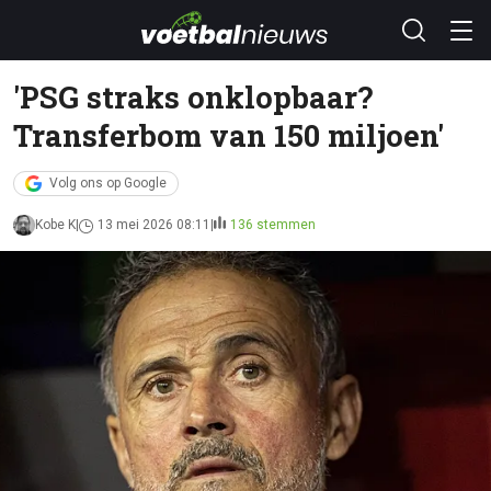
'PSG straks onklopbaar?
Transferbom van 150 miljoen'
Volg ons op Google
Kobe K
13 mei 2026 08:11
136 stemmen