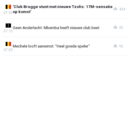
'Club Brugge stunt met nieuwe Tzolis: 17M-sensatie
434
op komst'
07:30
Geen Anderlecht: Mbemba heeft nieuwe club beet
30
07:15
Mechele looft aanwinst: "Heel goede speler"
95
07:03