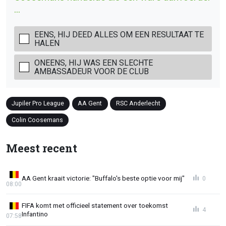
...
EENS, HIJ DEED ALLES OM EEN RESULTAAT TE
HALEN
ONEENS, HIJ WAS EEN SLECHTE
AMBASSADEUR VOOR DE CLUB
Jupiler Pro League
AA Gent
RSC Anderlecht
Colin Coosemans
Meest recent
AA Gent kraait victorie: "Buffalo's beste optie voor mij"
0
08:00
FIFA komt met officieel statement over toekomst
4
Infantino
07:58