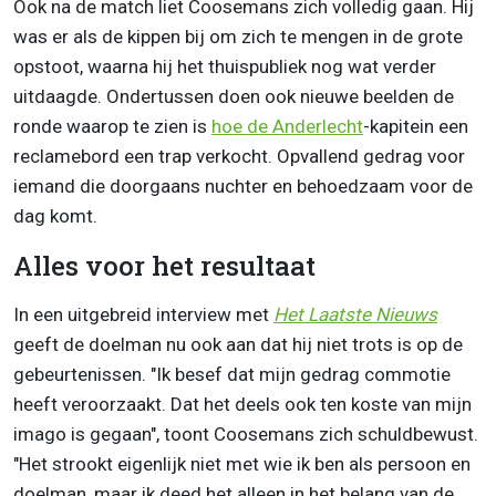
Ook na de match liet Coosemans zich volledig gaan. Hij
was er als de kippen bij om zich te mengen in de grote
opstoot, waarna hij het thuispubliek nog wat verder
uitdaagde. Ondertussen doen ook nieuwe beelden de
ronde waarop te zien is
hoe de
Anderlecht
-kapitein een
reclamebord een trap verkocht. Opvallend gedrag voor
iemand die doorgaans nuchter en behoedzaam voor de
dag komt.
Alles voor het resultaat
In een uitgebreid interview met
Het Laatste Nieuws
geeft de doelman nu ook aan dat hij niet trots is op de
gebeurtenissen. "Ik besef dat mijn gedrag commotie
heeft veroorzaakt. Dat het deels ook ten koste van mijn
imago is gegaan", toont Coosemans zich schuldbewust.
"Het strookt eigenlijk niet met wie ik ben als persoon en
doelman, maar ik deed het alleen in het belang van de