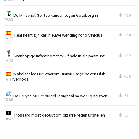
De Mil schat Gentse kansen tegen Göteborg in
199
19:53
'Real keert zijn kar: nieuwe wending rond Vinicius'
164
19:44
'Wanhopige Infantino zet WK-finale in als pasmunt'
149
19:23
Makelaar legt uit waarom Bisiwu Barça boven Club
376
verkoos
19:12
De Bruyne stuurt duidelijk signaal na woelig seizoen
66
18:58
Trossard moet debuut om bizarre reden uitstellen
67
18:47