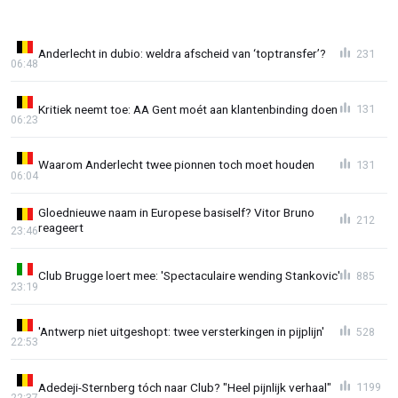
Anderlecht in dubio: weldra afscheid van ‘toptransfer’?
231
06:48
Kritiek neemt toe: AA Gent moét aan klantenbinding doen
131
06:23
Waarom Anderlecht twee pionnen toch moet houden
131
06:04
Gloednieuwe naam in Europese basiself? Vitor Bruno
212
reageert
23:46
Club Brugge loert mee: 'Spectaculaire wending Stankovic'
885
23:19
'Antwerp niet uitgeshopt: twee versterkingen in pijplijn'
528
22:53
Adedeji-Sternberg tóch naar Club? "Heel pijnlijk verhaal"
1199
22:37