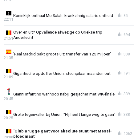
Koninklijk onthaal Mo Salah: krankzinnig salaris onthuld
85
22:11
Over en uit? Opvallende afwezige op Griekse trip
694
Anderlecht
21:51
'Real Madrid pakt groots uit: transfer van 125 miljoen'
308
21:35
Gigantische opdoffer Union: steunpilaar maanden out
191
21:09
Gianni Infantino wanhoop nabij: gesjacher met WK-finale
339
20:45
Grote tegenvaller bij Union: "Hij heeft lange weg te gaan"
338
20:25
‘Club Brugge gaat voor absolute stunt met Messi-
1062
ploegmaat’
20:00