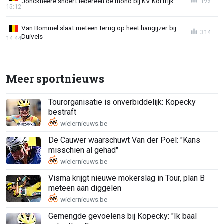
Jonckheere snoert iedereen de mond bij KV Kortrijk
199
15:12
Van Bommel slaat meteen terug op heet hangijzer bij
314
Duivels
14:44
Meer sportnieuws
Tourorganisatie is onverbiddelijk: Kopecky
bestraft
De Cauwer waarschuwt Van der Poel: "Kans
misschien al gehad"
Visma krijgt nieuwe mokerslag in Tour, plan B
meteen aan diggelen
Gemengde gevoelens bij Kopecky: "Ik baal