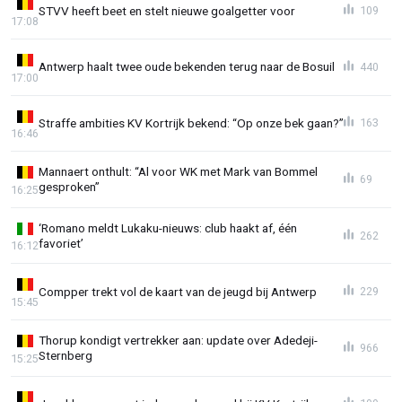
STVV heeft beet en stelt nieuwe goalgetter voor
109
17:08
Antwerp haalt twee oude bekenden terug naar de Bosuil
440
17:00
Straffe ambities KV Kortrijk bekend: “Op onze bek gaan?”
163
16:46
Mannaert onthult: “Al voor WK met Mark van Bommel
69
gesproken”
16:25
‘Romano meldt Lukaku-nieuws: club haakt af, één
262
favoriet’
16:12
Compper trekt vol de kaart van de jeugd bij Antwerp
229
15:45
Thorup kondigt vertrekker aan: update over Adedeji-
966
Sternberg
15:25