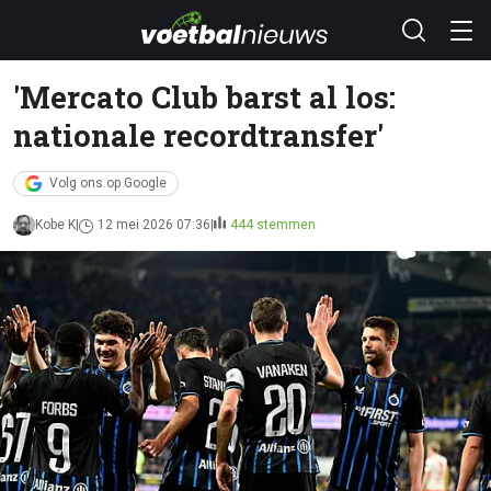
'Mercato Club barst al los:
nationale recordtransfer'
Volg ons op Google
Kobe K
12 mei 2026 07:36
444 stemmen