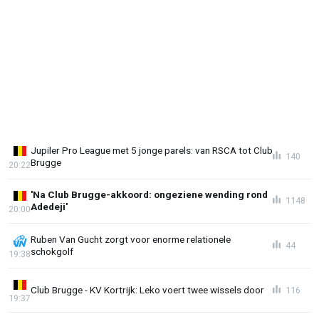
Jupiler Pro League met 5 jonge parels: van RSCA tot Club
140
Brugge
20:22
'Na Club Brugge-akkoord: ongeziene wending rond
1148
Adedeji'
20:00
Ruben Van Gucht zorgt voor enorme relationele
44
schokgolf
19:38
Club Brugge - KV Kortrijk: Leko voert twee wissels door
116
19:37