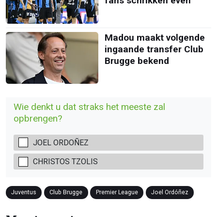
fans schrikken even
Madou maakt volgende
ingaande transfer Club
Brugge bekend
Wie denkt u dat straks het meeste zal
opbrengen?
JOEL ORDOÑEZ
CHRISTOS TZOLIS
Juventus
Club Brugge
Premier League
Joel Ordóñez