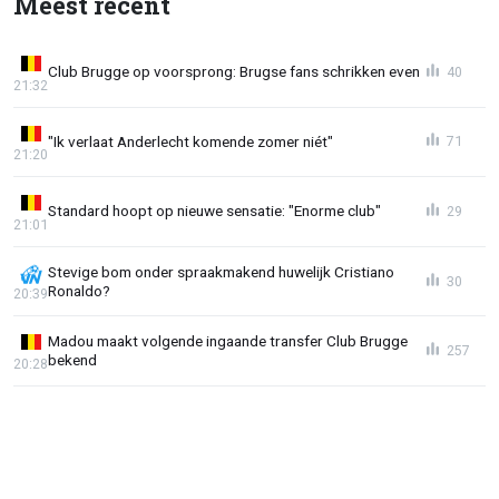
Meest recent
Club Brugge op voorsprong: Brugse fans schrikken even
40
21:32
"Ik verlaat Anderlecht komende zomer niét"
71
21:20
Standard hoopt op nieuwe sensatie: "Enorme club"
29
21:01
Stevige bom onder spraakmakend huwelijk Cristiano
30
Ronaldo?
20:39
Madou maakt volgende ingaande transfer Club Brugge
257
bekend
20:28