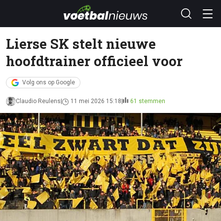
Lierse SK stelt nieuwe
hoofdtrainer officieel voor
Volg ons op Google
Claudio Reulens
11 mei 2026 15:18
61 stemmen