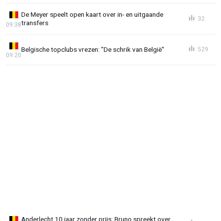
De Meyer speelt open kaart over in- en uitgaande
32
transfers
09:38
Belgische topclubs vrezen: "De schrik van België"
529
09:20
Anderlecht 10 jaar zonder prijs: Bruno spreekt over