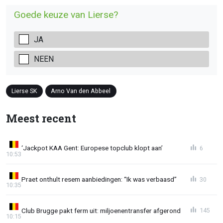
Goede keuze van Lierse?
JA
NEEN
Lierse SK
Arno Van den Abbeel
Meest recent
‘Jackpot KAA Gent: Europese topclub klopt aan’
6
10:53
Praet onthult resem aanbiedingen: “Ik was verbaasd”
30
10:35
Club Brugge pakt ferm uit: miljoenentransfer afgerond
145
10:15