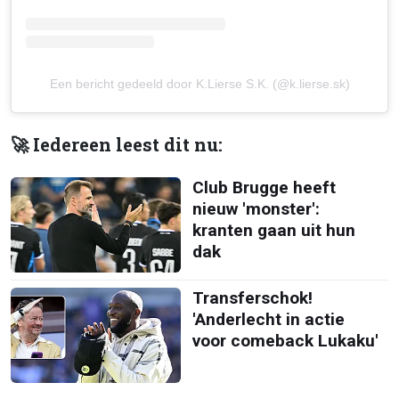
Een bericht gedeeld door K.Lierse S.K. (@k.lierse.sk)
🚀 Iedereen leest dit nu:
Club Brugge heeft
nieuw 'monster':
kranten gaan uit hun
dak
Transferschok!
'Anderlecht in actie
voor comeback Lukaku'