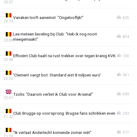
23:37
Vanaken looft aanwinst: "Ongelooflijk!"
625
23:13
Lee meteen lieveling bij Club: "Heb ik nog nooit
854
meegemaakt"
23:00
Efficiënt Club haalt na rust trekker over tegen kranig KVK
130
22:38
'Clement vangt bot: Standard eist 8 miljoen euro'
361
22:22
Tzolis: "Daarom verliet ik Club voor Arsenal"
599
22:01
Club Brugge op voorsprong: Brugse fans schrikken even
233
21:32
"Ik verlaat Anderlecht komende zomer niét"
517
21:20