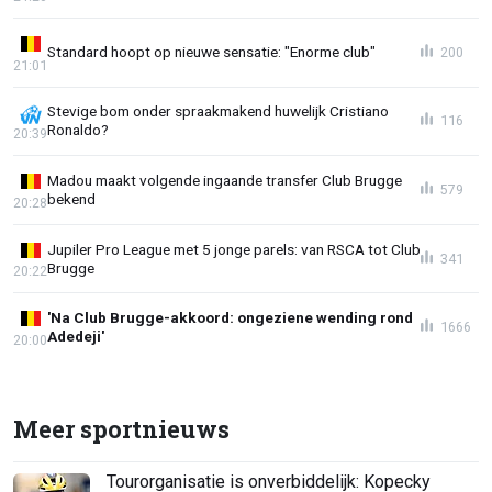
Standard hoopt op nieuwe sensatie: "Enorme club"
200
21:01
Stevige bom onder spraakmakend huwelijk Cristiano
116
Ronaldo?
20:39
Madou maakt volgende ingaande transfer Club Brugge
579
bekend
20:28
Jupiler Pro League met 5 jonge parels: van RSCA tot Club
341
Brugge
20:22
'Na Club Brugge-akkoord: ongeziene wending rond
1666
Adedeji'
20:00
Meer sportnieuws
Tourorganisatie is onverbiddelijk: Kopecky