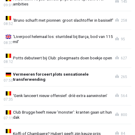
145
ambities
09:01
'Bruno schuift met pionnen: groot slachtoffer in basiself'
258
08:52
'Liverpool helemaal los: stuntdeal bij Barça, bod van 115
95
mil'
08:37
Potts debuteert bij Club: ploegmaats doen boekje open
627
08:12
Vermeeren forceert plots sensationele
265
transferwending
07:50
'Genk lanceert nieuw offensief: dríé extra aanwinsten'
564
07:35
Club Brugge heeft nieuw 'monster': kranten gaan uit hun
800
dak
07:11
Koffi of Chambaere? Hubert geeft zijn keuze prijs
84