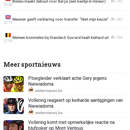
Bisiwu maakt debuut voor Barça (een beetje in mineur)
242
23:45
Meunier geeft verklaring voor transfer: "Niet mijn keuze"
382
23:19
Meteen hommeles bij Standard: Euvrard haalt keihard uit
358
22:59
Meer sportnieuws
Ploegleider verklaart actie Gery jegens
Niewiadoma
Vollering reageert op keiharde aantijgingen van
Niewiadoma
Vollering komt met opmerkelijke reactie na
blufpoker op Mont Ventoux