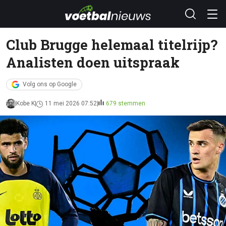
Club Brugge helemaal titelrijp?
Analisten doen uitspraak
Volg ons op Google
Kobe K
11 mei 2026 07:52
679 stemmen