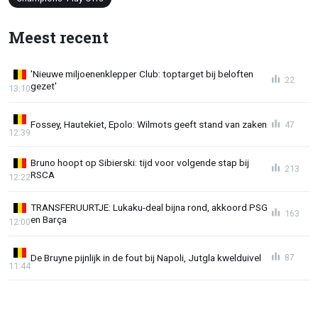
Meest recent
'Nieuwe miljoenenklepper Club: toptarget bij beloften
22
gezet'
13:10
Fossey, Hautekiet, Epolo: Wilmots geeft stand van zaken
47
12:39
Bruno hoopt op Sibierski: tijd voor volgende stap bij
213
RSCA
12:22
TRANSFERUURTJE: Lukaku-deal bijna rond, akkoord PSG
163
en Barça
12:00
De Bruyne pijnlijk in de fout bij Napoli, Jutgla kwelduivel
87
11:44