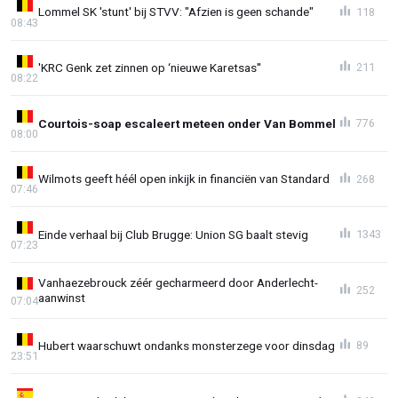
Lommel SK 'stunt' bij STVV: "Afzien is geen schande"
118
08:43
'KRC Genk zet zinnen op ‘nieuwe Karetsas''
211
08:22
Courtois-soap escaleert meteen onder Van Bommel
776
08:00
Wilmots geeft héél open inkijk in financiën van Standard
268
07:46
Einde verhaal bij Club Brugge: Union SG baalt stevig
1343
07:23
Vanhaezebrouck zéér gecharmeerd door Anderlecht-
252
aanwinst
07:04
Hubert waarschuwt ondanks monsterzege voor dinsdag
89
23:51