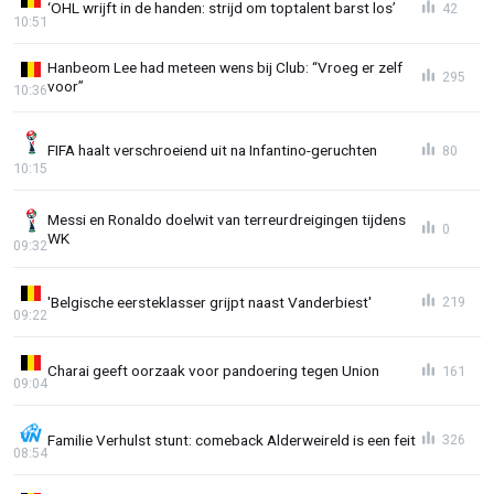
‘OHL wrijft in de handen: strijd om toptalent barst los’
42
10:51
Hanbeom Lee had meteen wens bij Club: “Vroeg er zelf
295
voor”
10:36
FIFA haalt verschroeiend uit na Infantino-geruchten
80
10:15
Messi en Ronaldo doelwit van terreurdreigingen tijdens
0
WK
09:32
'Belgische eersteklasser grijpt naast Vanderbiest'
219
09:22
Charai geeft oorzaak voor pandoering tegen Union
161
09:04
Familie Verhulst stunt: comeback Alderweireld is een feit
326
08:54