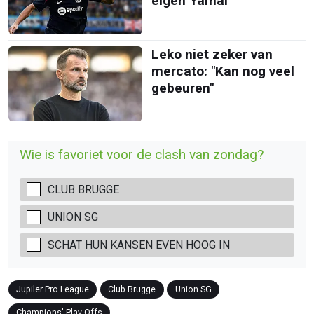
eigen Yamal’
Leko niet zeker van
mercato: "Kan nog veel
gebeuren"
Wie is favoriet voor de clash van zondag?
CLUB BRUGGE
UNION SG
SCHAT HUN KANSEN EVEN HOOG IN
Jupiler Pro League
Club Brugge
Union SG
Champions' Play-Offs