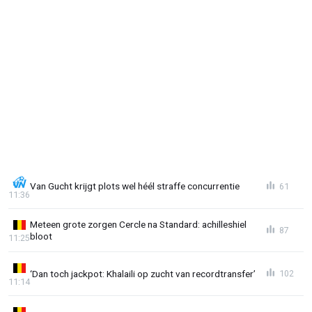
Van Gucht krijgt plots wel héél straffe concurrentie
61
11:36
Meteen grote zorgen Cercle na Standard: achilleshiel
87
bloot
11:25
‘Dan toch jackpot: Khalaili op zucht van recordtransfer’
102
11:14