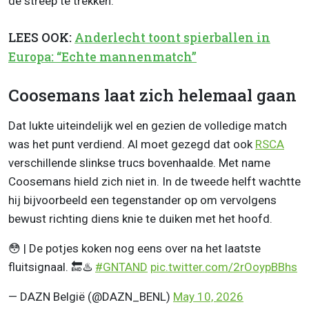
de streep te trekken.
LEES OOK:
Anderlecht toont spierballen in
Europa: “Echte mannenmatch”
Coosemans laat zich helemaal gaan
Dat lukte uiteindelijk wel en gezien de volledige match
was het punt verdiend. Al moet gezegd dat ook
RSCA
verschillende slinkse trucs bovenhaalde. Met name
Coosemans hield zich niet in. In de tweede helft wachtte
hij bijvoorbeeld een tegenstander op om vervolgens
bewust richting diens knie te duiken met het hoofd.
😳 | De potjes koken nog eens over na het laatste
fluitsignaal. 🔚♨️
#GNTAND
pic.twitter.com/2rOoypBBhs
— DAZN België (@DAZN_BENL)
May 10, 2026