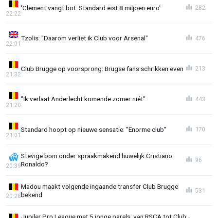
'Clement vangt bot: Standard eist 8 miljoen euro'
282
22:22
Tzolis: "Daarom verliet ik Club voor Arsenal"
476
22:01
Club Brugge op voorsprong: Brugse fans schrikken even
213
21:32
"Ik verlaat Anderlecht komende zomer niét"
443
21:20
Standard hoopt op nieuwe sensatie: "Enorme club"
170
21:01
Stevige bom onder spraakmakend huwelijk Cristiano
96
Ronaldo?
20:39
Madou maakt volgende ingaande transfer Club Brugge
531
bekend
20:28
Jupiler Pro League met 5 jonge parels: van RSCA tot Club