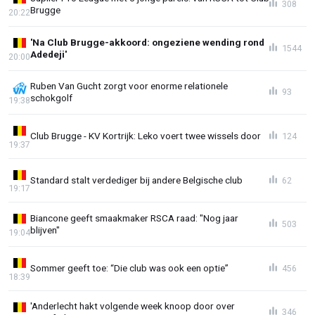
308
Brugge
20:22
'Na Club Brugge-akkoord: ongeziene wending rond
1544
Adedeji'
20:00
Ruben Van Gucht zorgt voor enorme relationele
93
schokgolf
19:38
Club Brugge - KV Kortrijk: Leko voert twee wissels door
124
19:37
Standard stalt verdediger bij andere Belgische club
62
19:17
Biancone geeft smaakmaker RSCA raad: "Nog jaar
503
blijven"
19:04
Sommer geeft toe: “Die club was ook een optie”
456
18:39
'Anderlecht hakt volgende week knoop door over
346