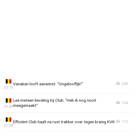
Vanaken looft aanwinst: "Ongelooflijk!"
545
23:13
Lee meteen lieveling bij Club: "Heb ik nog nooit
704
meegemaakt"
23:00
Efficiënt Club haalt na rust trekker over tegen kranig KVK
112
22:38