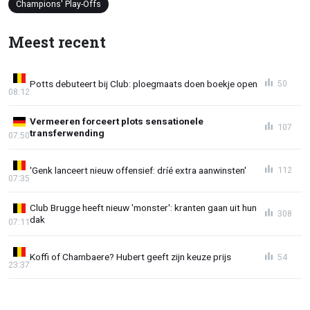
Champions' Play-Offs
Meest recent
Potts debuteert bij Club: ploegmaats doen boekje open
50
08:12
Vermeeren forceert plots sensationele
107
transferwending
07:50
'Genk lanceert nieuw offensief: dríé extra aanwinsten'
112
07:35
Club Brugge heeft nieuw 'monster': kranten gaan uit hun
308
dak
07:11
Koffi of Chambaere? Hubert geeft zijn keuze prijs
54
23:37