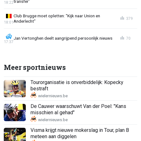
transfer'
18:22
Club Brugge moet opletten: "Kijk naar Union en
379
Anderlecht"
18:01
Jan Vertonghen deelt aangrijpend persoonlijk nieuws
70
17:37
Meer sportnieuws
Tourorganisatie is onverbiddelijk: Kopecky
bestraft
De Cauwer waarschuwt Van der Poel: "Kans
misschien al gehad"
Visma krijgt nieuwe mokerslag in Tour, plan B
meteen aan diggelen