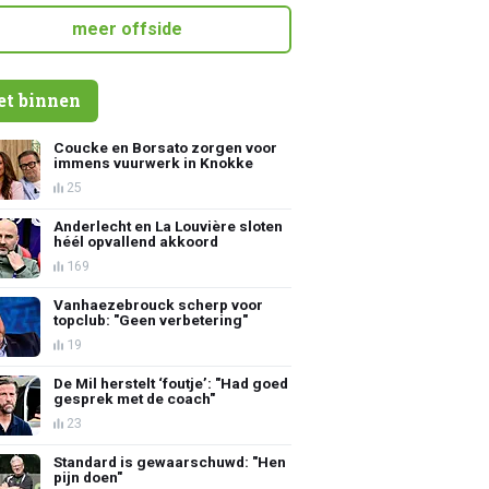
meer offside
et binnen
Coucke en Borsato zorgen voor
immens vuurwerk in Knokke
25
Anderlecht en La Louvière sloten
héél opvallend akkoord
169
Vanhaezebrouck scherp voor
topclub: "Geen verbetering"
19
De Mil herstelt ‘foutje’: "Had goed
gesprek met de coach"
23
Standard is gewaarschuwd: "Hen
pijn doen"