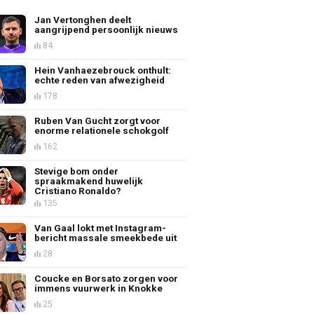
Jan Vertonghen deelt
aangrijpend persoonlijk nieuws
84
Hein Vanhaezebrouck onthult:
echte reden van afwezigheid
178
Ruben Van Gucht zorgt voor
enorme relationele schokgolf
162
Stevige bom onder
spraakmakend huwelijk
Cristiano Ronaldo?
135
Van Gaal lokt met Instagram-
bericht massale smeekbede uit
28
Coucke en Borsato zorgen voor
immens vuurwerk in Knokke
25