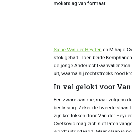
mokerslag van formaat.
Siebe Van der Heyden
en Mihajlo Cv
stok gehad. Toen beide Kemphanen v
de jonge Anderlecht-aanvaller zich
uit, waarna hij rechtstreeks rood kr
In val gelokt voor Va
Een zware sanctie, maar volgens de a
beslissing. Zeker de tweede slaande
zijn kot lokken door Van der Heyden
Cvetkovic mag zich niet laten vange
wordt uitgedaagd. Maar slaan is noo