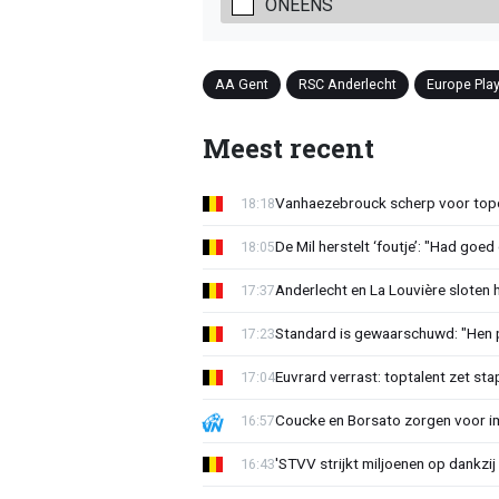
ONEENS
AA Gent
RSC Anderlecht
Europe Pla
Meest recent
Vanhaezebrouck scherp voor topc
18:18
De Mil herstelt ‘foutje’: "Had goe
18:05
Anderlecht en La Louvière sloten 
17:37
Standard is gewaarschuwd: "Hen p
17:23
Euvrard verrast: toptalent zet sta
17:04
Coucke en Borsato zorgen voor i
16:57
'STVV strijkt miljoenen op dankzij
16:43