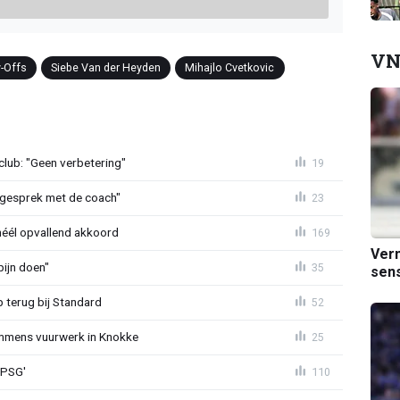
VN
y-Offs
Siebe Van der Heyden
Mihajlo Cvetkovic
lub: "Geen verbetering"
19
d gesprek met de coach"
23
héél opvallend akkoord
169
Verm
ijn doen"
35
sens
p terug bij Standard
52
mmens vuurwerk in Knokke
25
 PSG'
110