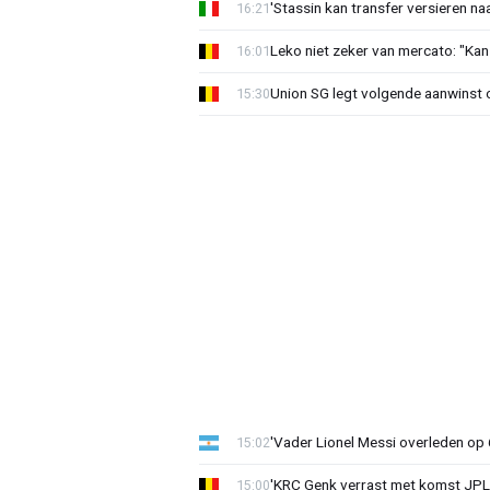
'Stassin kan transfer versieren naa
16:21
Leko niet zeker van mercato: "Kan
16:01
Union SG legt volgende aanwinst o
15:30
'Vader Lionel Messi overleden op 68
15:02
'KRC Genk verrast met komst JP
15:00