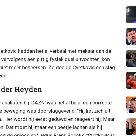
etkovic hadden het al verbaal met mekaar aan de
ervolgens een pittig fysiek duel uitvochten, kon
 niet meer beheersen. Zo deelde Cvetkovic een slag
eeg.
n der Heyden
nalisten bij 'DAZN' was het al bij al een correcte
 beweging was doorslaggevend. "Hij liet zich uit
. Hier wordt hij eerst geduwd en reageert hij. Maar
n. Dat moet hij maar een beetje lachen als hij
it de oplossing", aldus Frank Boeckx. "Cvetkovic is