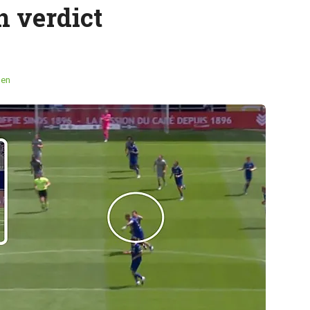
n verdict
men