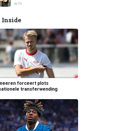
35
 Inside
eeren forceert plots
ationele transferwending