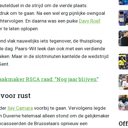
utelduel in de strijd om de vierde plaats.
druk om te gaan. Na een wel erg pijnlijke owngoal
chtervolgen. En daarna was een puike
Davy Roef
 te laten oplopen.
end vlak nauwelijks iets tegenover, de thuisploeg
dag. Paars-Wit leek dan ook met een verdiende
iken. Maar in de slotminuten kantelde de wedstrijd
Gent.
akmaker RSCA raad: "Nog jaar blijven"
voor rust
nder
Ilay Camara
voorbij te gaan. Vervolgens legde
vin Duverne helemaal alleen stond om de gelijkmaker
Off
r incasseerden de Brusselaars opnieuw een