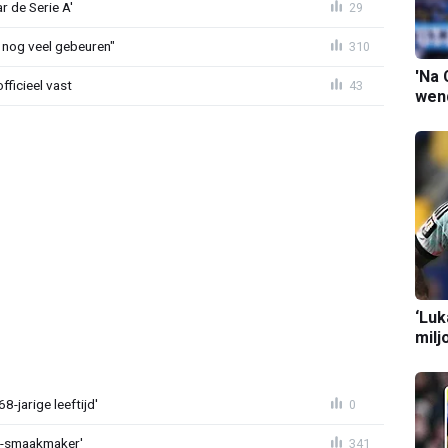
r de Serie A'
29
 nog veel gebeuren"
310
'Na 
fficieel vast
43
wend
‘Luk
milj
-jarige leeftijd'
0
L-smaakmaker'
341