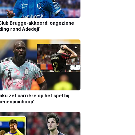
Club Brugge-akkoord: ongeziene
ing rond Adedeji'
aku zet carrière op het spel bij
oenenpuinhoop’