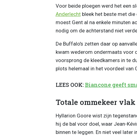
Voor beide ploegen werd het een sle
Anderlecht
bleek het beste met die 
moest Gent al na enkele minuten a
nodig om de achterstand niet verder
De Buffalo's zetten daar op aanvall
kwam wederom ondermaats voor de 
voorsprong de kleedkamers in te du
plots helemaal in het voordeel van 
LEES OOK:
Biancone geeft sma
Totale ommekeer vlak 
Hyllarion Goore wist zijn tegensta
hij de bal voor doel, waar Jean-Ké
binnen te leggen. En niet veel late