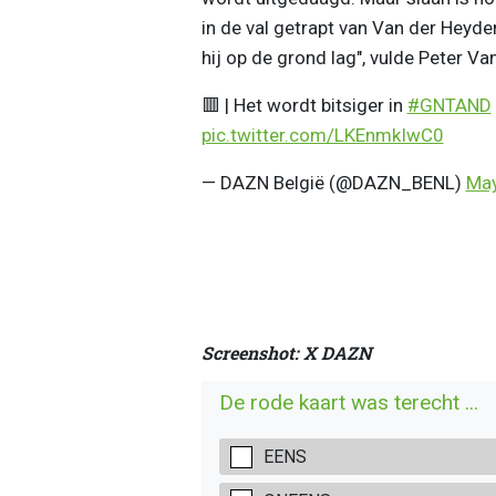
in de val getrapt van Van der Heyde
hij op de grond lag", vulde Peter V
🟥 | Het wordt bitsiger in
#GNTAND
pic.twitter.com/LKEnmkIwC0
— DAZN België (@DAZN_BENL)
May
Screenshot: X DAZN
De rode kaart was terecht ...
EENS