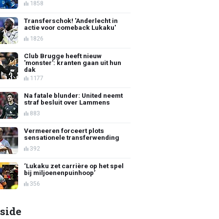
1858
Transferschok! 'Anderlecht in
actie voor comeback Lukaku'
1826
Club Brugge heeft nieuw
'monster': kranten gaan uit hun
dak
1177
Na fatale blunder: United neemt
straf besluit over Lammens
883
Vermeeren forceert plots
sensationele transferwending
392
‘Lukaku zet carrière op het spel
bij miljoenenpuinhoop’
356
side