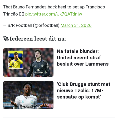
That Bruno Fernandes back heel to set up Francisco
Trincão 😮‍💨
pic.twitter.com/Jk7QATdnjw
— B/R Football (@brfootball)
March 31, 2026
🚀 Iedereen leest dit nu:
Na fatale blunder:
United neemt straf
besluit over Lammens
'Club Brugge stunt met
nieuwe Tzolis: 17M-
sensatie op komst'