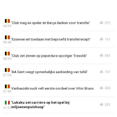
'Club mag ex-speler én Barça danken voor transfer'
375
08:59
'Essevee wil toeslaan met beproefd transferrecept'
101
08:48
'Club zet zinnen op peperdure opvolger Tresoldi'
382
08:29
'AA Gent veegt opmerkelijke aanbieding van tafel'
167
07:54
Vanhaezebrouck velt eerste oordeel over Vitor Bruno
498
07:40
‘Lukaku zet carrière op het spel bij
233
miljoenenpuinhoop’
07:30