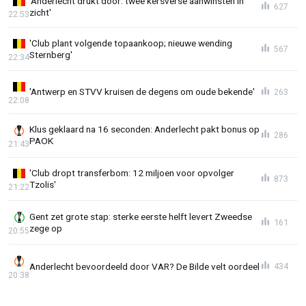
'Anderlecht drukt door: twee kersverse aanwinsten in
627
zicht'
22:53
'Club plant volgende topaankoop; nieuwe wending
567
Sternberg'
22:34
'Antwerp en STVV kruisen de degens om oude bekende'
263
22:08
Klus geklaard na 16 seconden: Anderlecht pakt bonus op
286
PAOK
21:43
'Club dropt transferbom: 12 miljoen voor opvolger
873
Tzolis'
21:22
Gent zet grote stap: sterke eerste helft levert Zweedse
161
zege op
20:55
Anderlecht bevoordeeld door VAR? De Bilde velt oordeel
434
20:38