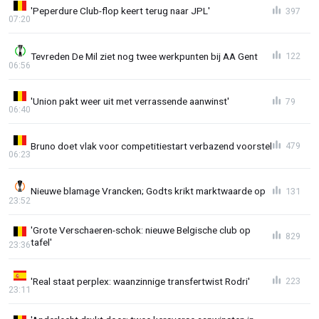
'Peperdure Club-flop keert terug naar JPL'
397
07:20
Tevreden De Mil ziet nog twee werkpunten bij AA Gent
122
06:56
'Union pakt weer uit met verrassende aanwinst'
79
06:40
Bruno doet vlak voor competitiestart verbazend voorstel
479
06:23
Nieuwe blamage Vrancken; Godts krikt marktwaarde op
131
23:52
'Grote Verschaeren-schok: nieuwe Belgische club op
829
tafel'
23:36
'Real staat perplex: waanzinnige transfertwist Rodri'
223
23:11