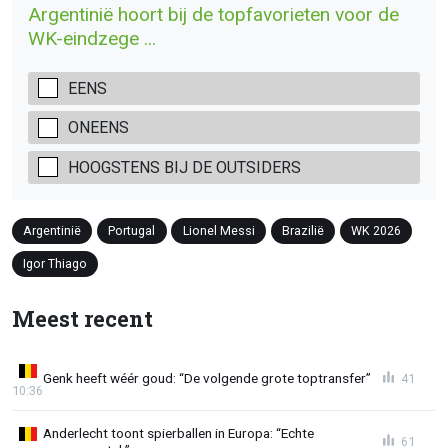
Argentinië hoort bij de topfavorieten voor de
WK-eindzege ...
EENS
ONEENS
HOOGSTENS BIJ DE OUTSIDERS
Argentinië
Portugal
Lionel Messi
Brazilië
WK 2026
Igor Thiago
Meest recent
Genk heeft wéér goud: “De volgende grote toptransfer”
41
10:36
Anderlecht toont spierballen in Europa: “Echte
61