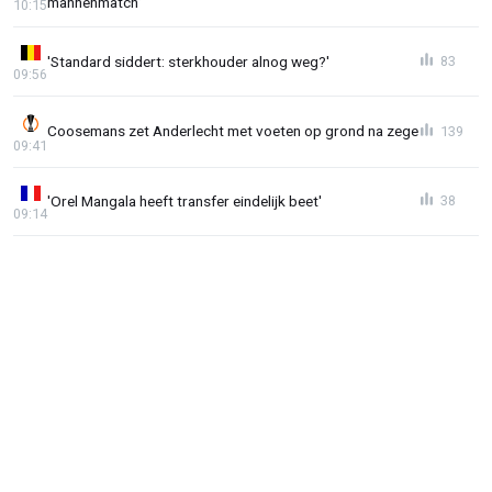
mannenmatch”
10:15
'Standard siddert: sterkhouder alnog weg?'
83
09:56
Coosemans zet Anderlecht met voeten op grond na zege
139
09:41
'Orel Mangala heeft transfer eindelijk beet'
38
09:14