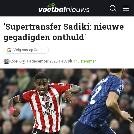
'Supertransfer Sadiki: nieuwe
gegadigden onthuld'
Volg ons op Google
Kobe K
14 december 2025 14:37
140 stemmen