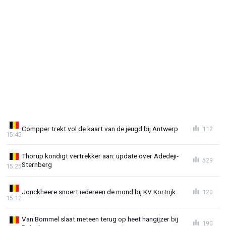
Compper trekt vol de kaart van de jeugd bij Antwerp
112
15:45
Thorup kondigt vertrekker aan: update over Adedeji-
529
Sternberg
15:25
Jonckheere snoert iedereen de mond bij KV Kortrijk
120
15:12
Van Bommel slaat meteen terug op heet hangijzer bij
190