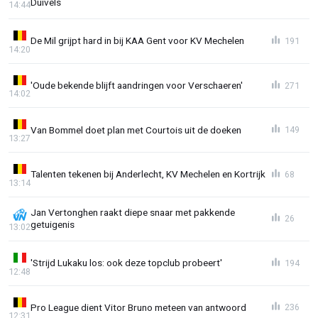
Duivels
14:44
De Mil grijpt hard in bij KAA Gent voor KV Mechelen
191
14:20
'Oude bekende blijft aandringen voor Verschaeren'
271
14:02
Van Bommel doet plan met Courtois uit de doeken
149
13:27
Talenten tekenen bij Anderlecht, KV Mechelen en Kortrijk
68
13:14
Jan Vertonghen raakt diepe snaar met pakkende
26
getuigenis
13:02
'Strijd Lukaku los: ook deze topclub probeert'
194
12:48
Pro League dient Vitor Bruno meteen van antwoord
236
12:31