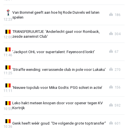
Van Bommel geeft aan hoe hij Rode Duivels wil laten
186
spelen
12:23
TRANSFERUURTJE: 'Anderlecht gaat voor Romback,
304
zesde aanwinst Club'
12:00
‘Jackpot OHL voor supertalent: Feyenoord lonkt’
67
11:46
‘Straffe wending: verrassende club in pole voor Lukaku’
270
11:25
‘Nieuwe topclub voor Mika Godts: PSG schiet in actie’
156
11:11
Leko hakt meteen knopen door voor opener tegen KV
592
Kortrijk
10:55
Genk heeft wéér goud: “De volgende grote toptransfer”
601
10:36