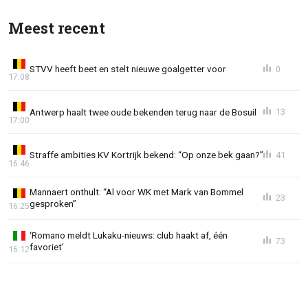
Meest recent
STVV heeft beet en stelt nieuwe goalgetter voor
0
17:08
Antwerp haalt twee oude bekenden terug naar de Bosuil
13
17:00
Straffe ambities KV Kortrijk bekend: “Op onze bek gaan?”
41
16:46
Mannaert onthult: “Al voor WK met Mark van Bommel
23
gesproken”
16:25
‘Romano meldt Lukaku-nieuws: club haakt af, één
73
favoriet’
16:12