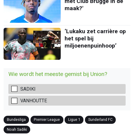
met Club Brugge in de
maak?'
‘Lukaku zet carrière op
het spel bij
miljoenenpuinhoop’
Wie wordt het meeste gemist bij Union?
SADIKI
VANHOUTTE
Bundesliga
Premier League
Ligue 1
Sunderland FC
Noah Sadiki