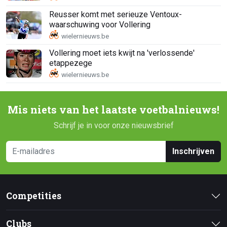
Reusser komt met serieuze Ventoux-
waarschuwing voor Vollering
Vollering moet iets kwijt na 'verlossende'
etappezege
Mis niets van het laatste voetbalnieuws!
Schrijf je in voor onze nieuwsbrief
Inschrijven
Competities
Clubs