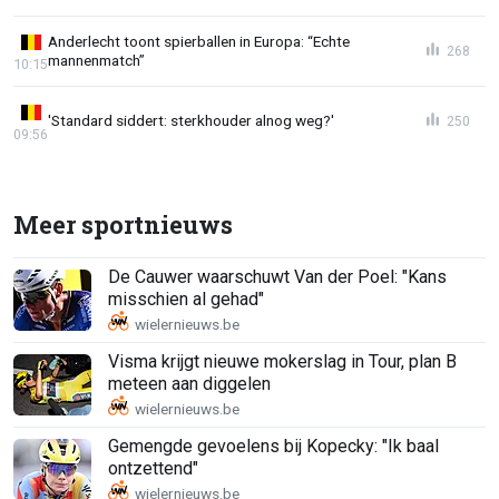
Anderlecht toont spierballen in Europa: “Echte
268
mannenmatch”
10:15
'Standard siddert: sterkhouder alnog weg?'
250
09:56
Meer sportnieuws
De Cauwer waarschuwt Van der Poel: "Kans
misschien al gehad"
Visma krijgt nieuwe mokerslag in Tour, plan B
meteen aan diggelen
Gemengde gevoelens bij Kopecky: "Ik baal
ontzettend"