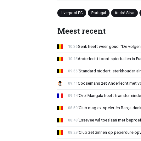
Liverpool FC
Portugal
André Silva
Meest recent
Genk heeft wéér goud: “De volgen
10:36
Anderlecht toont spierballen in 
10:15
'Standard siddert: sterkhouder a
09:56
Coosemans zet Anderlecht met vo
09:41
'Orel Mangala heeft transfer eindel
09:14
'Club mag ex-speler én Barça dank
08:59
'Essevee wil toeslaan met beproef
08:48
'Club zet zinnen op peperdure opv
08:29