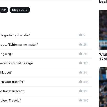
bes
RIP
Diogo Jota
de grote toptransfer”
5
Europa: “Echte mannenmatch”
28
lnog weg?'
70
'Clu
17M-
eten op grond na zege
120
ijk beet'
34
en voor transfer'
344
d transferrecept'
93
olger Tresoldi'
360