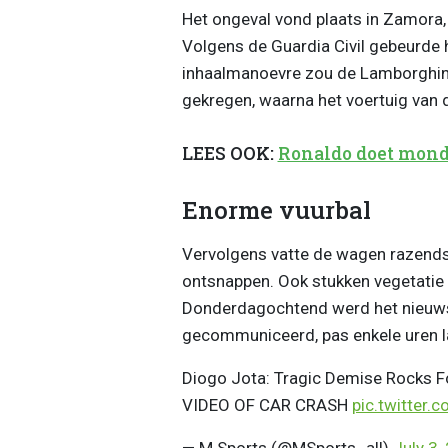
Het ongeval vond plaats in Zamora,
Volgens de Guardia Civil gebeurde 
inhaalmanoevre zou de Lamborghini
gekregen, waarna het voertuig van 
LEES OOK:
Ronaldo doet mond
Enorme vuurbal
Vervolgens vatte de wagen razends
ontsnappen. Ook stukken vegetatie
Donderdagochtend werd het nieuws 
gecommuniceerd, pas enkele uren la
Diogo Jota: Tragic Demise Rocks Fo
VIDEO OF CAR CRASH
pic.twitter.
— M Sports (@MSports_all)
July 3,