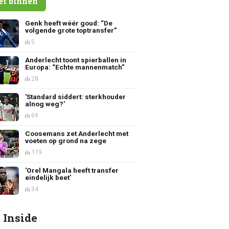
et binnen
Genk heeft wéér goud: “De
volgende grote toptransfer”
5
Anderlecht toont spierballen in
Europa: “Echte mannenmatch”
28
'Standard siddert: sterkhouder
alnog weg?'
69
Coosemans zet Anderlecht met
voeten op grond na zege
119
'Orel Mangala heeft transfer
eindelijk beet'
34
 Inside