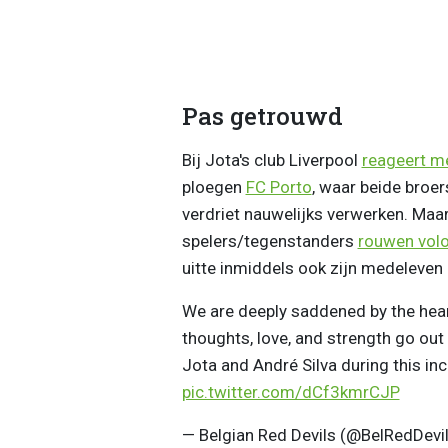
Pas getrouwd
Bij Jota's club Liverpool
reageert m
ploegen
FC Porto
, waar beide broe
verdriet nauwelijks verwerken. Maar
spelers/tegenstanders
rouwen volo
uitte inmiddels ook zijn medeleven
We are deeply saddened by the hear
thoughts, love, and strength go out
Jota and André Silva during this incr
pic.twitter.com/dCf3kmrCJP
— Belgian Red Devils (@BelRedDevi