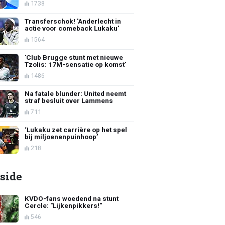
1738
Transferschok! 'Anderlecht in
actie voor comeback Lukaku'
1564
'Club Brugge stunt met nieuwe
Tzolis: 17M-sensatie op komst'
1486
Na fatale blunder: United neemt
straf besluit over Lammens
711
‘Lukaku zet carrière op het spel
bij miljoenenpuinhoop’
218
side
KVDO-fans woedend na stunt
Cercle: "Lijkenpikkers!"
546