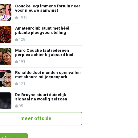
Coucke legt immens fortuin neer
voor nieuwe aanwinst
1013
Amateurclub stunt met héél
pikante ploegvoorstelling
128
Marc Coucke laat iedereen
perplex achter bij absurd bod
191
Ronaldo doet monden openvallen
met absurd miljoenenpark
121
De Bruyne stuurt duidelijk
signaal na woelig seizoen
95
meer offside