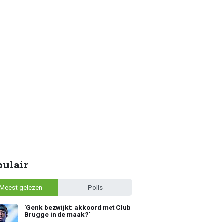
pulair
Meest gelezen
Polls
'Genk bezwijkt: akkoord met Club
Brugge in de maak?'