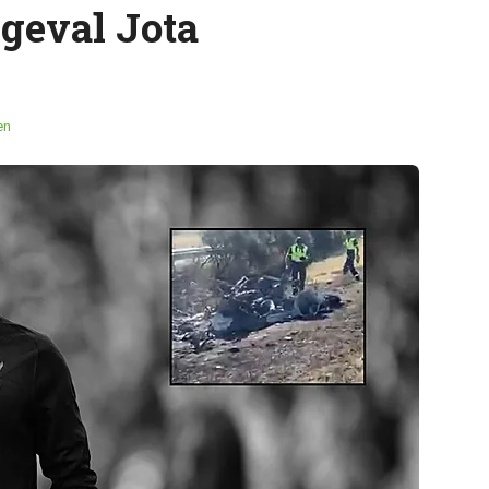
ngeval Jota
en