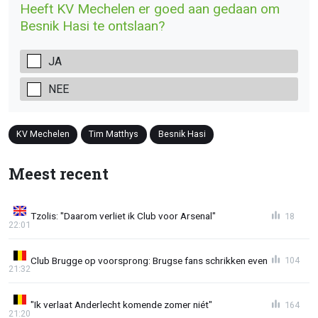
Heeft KV Mechelen er goed aan gedaan om
Besnik Hasi te ontslaan?
JA
NEE
KV Mechelen
Tim Matthys
Besnik Hasi
Meest recent
Tzolis: "Daarom verliet ik Club voor Arsenal"
18
22:01
Club Brugge op voorsprong: Brugse fans schrikken even
104
21:32
"Ik verlaat Anderlecht komende zomer niét"
164
21:20