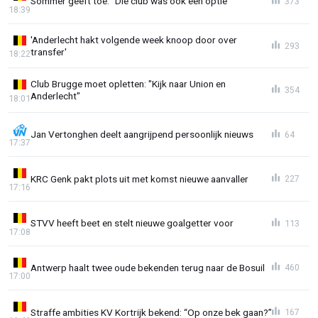
Sommer geeft toe: “Die club was ook een optie”
373
18:39
'Anderlecht hakt volgende week knoop door over
293
transfer'
18:22
Club Brugge moet opletten: "Kijk naar Union en
354
Anderlecht"
18:01
Jan Vertonghen deelt aangrijpend persoonlijk nieuws
64
17:37
KRC Genk pakt plots uit met komst nieuwe aanvaller
227
17:16
STVV heeft beet en stelt nieuwe goalgetter voor
113
17:08
Antwerp haalt twee oude bekenden terug naar de Bosuil
460
17:00
Straffe ambities KV Kortrijk bekend: “Op onze bek gaan?”
167