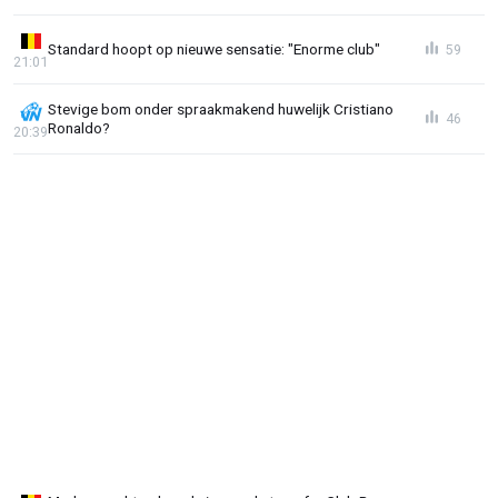
Standard hoopt op nieuwe sensatie: "Enorme club"
59
21:01
Stevige bom onder spraakmakend huwelijk Cristiano
46
Ronaldo?
20:39