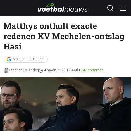
Matthys onthult exacte
redenen KV Mechelen-ontslag
Hasi
Volg ons op Google
Stephan Calander
4 maart 2025 12:44
547 stemmen