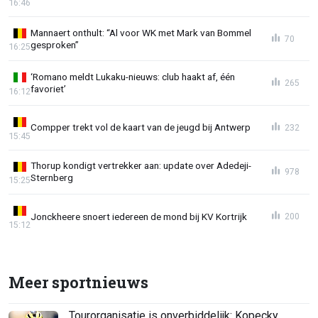
16:46
Mannaert onthult: “Al voor WK met Mark van Bommel
70
gesproken”
16:25
‘Romano meldt Lukaku-nieuws: club haakt af, één
265
favoriet’
16:12
Compper trekt vol de kaart van de jeugd bij Antwerp
232
15:45
Thorup kondigt vertrekker aan: update over Adedeji-
978
Sternberg
15:25
Jonckheere snoert iedereen de mond bij KV Kortrijk
200
15:12
Meer sportnieuws
Tourorganisatie is onverbiddelijk: Kopecky