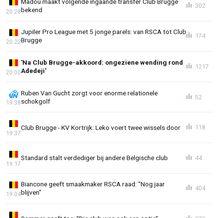
Madou maakt volgende ingaande transfer Club Brugge
302
bekend
20:28
Jupiler Pro League met 5 jonge parels: van RSCA tot Club
174
Brugge
20:22
'Na Club Brugge-akkoord: ongeziene wending rond
1217
Adedeji'
20:00
Ruben Van Gucht zorgt voor enorme relationele
52
schokgolf
19:38
Club Brugge - KV Kortrijk: Leko voert twee wissels door
118
19:37
Standard stalt verdediger bij andere Belgische club
44
19:17
Biancone geeft smaakmaker RSCA raad: "Nog jaar
404
blijven"
19:04