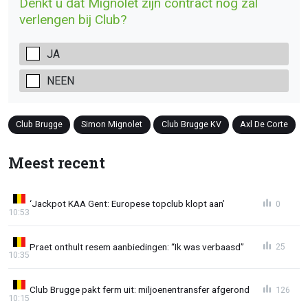
Denkt u dat Mignolet zijn contract nog zal
verlengen bij Club?
JA
NEEN
Club Brugge
Simon Mignolet
Club Brugge KV
Axl De Corte
Meest recent
‘Jackpot KAA Gent: Europese topclub klopt aan’
0
10:53
Praet onthult resem aanbiedingen: “Ik was verbaasd”
25
10:35
Club Brugge pakt ferm uit: miljoenentransfer afgerond
126
10:15