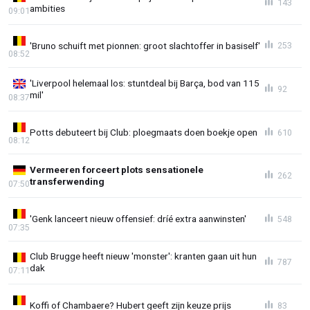
143
ambities
09:01
'Bruno schuift met pionnen: groot slachtoffer in basiself'
253
08:52
'Liverpool helemaal los: stuntdeal bij Barça, bod van 115
92
mil'
08:37
Potts debuteert bij Club: ploegmaats doen boekje open
610
08:12
Vermeeren forceert plots sensationele
262
transferwending
07:50
'Genk lanceert nieuw offensief: dríé extra aanwinsten'
548
07:35
Club Brugge heeft nieuw 'monster': kranten gaan uit hun
787
dak
07:11
Koffi of Chambaere? Hubert geeft zijn keuze prijs
83