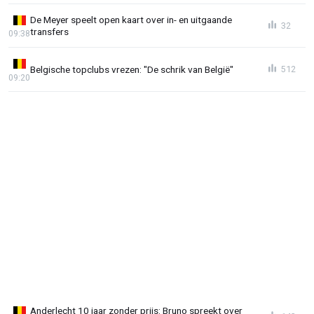
De Meyer speelt open kaart over in- en uitgaande
32
transfers
09:38
Belgische topclubs vrezen: "De schrik van België"
512
09:20
Anderlecht 10 jaar zonder prijs: Bruno spreekt over