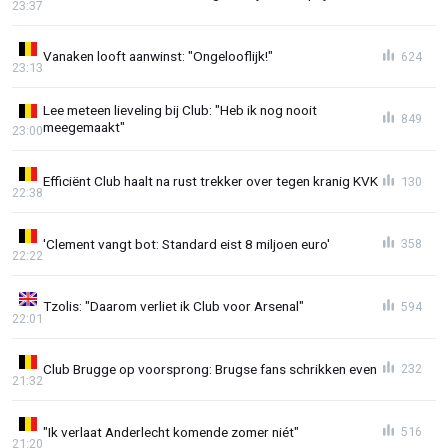
23:37
Vanaken looft aanwinst: "Ongelooflijk!"
624
23:13
Lee meteen lieveling bij Club: "Heb ik nog nooit
849
meegemaakt"
23:00
Efficiënt Club haalt na rust trekker over tegen kranig KVK
130
22:38
'Clement vangt bot: Standard eist 8 miljoen euro'
358
22:22
Tzolis: "Daarom verliet ik Club voor Arsenal"
594
22:01
Club Brugge op voorsprong: Brugse fans schrikken even
232
21:32
"Ik verlaat Anderlecht komende zomer niét"
516
21:20