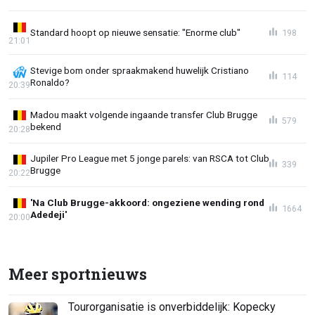
Standard hoopt op nieuwe sensatie: "Enorme club"
198
21:01
Stevige bom onder spraakmakend huwelijk Cristiano
114
Ronaldo?
20:39
Madou maakt volgende ingaande transfer Club Brugge
579
bekend
20:28
Jupiler Pro League met 5 jonge parels: van RSCA tot Club
339
Brugge
20:22
'Na Club Brugge-akkoord: ongeziene wending rond
1664
Adedeji'
20:00
Meer sportnieuws
Tourorganisatie is onverbiddelijk: Kopecky