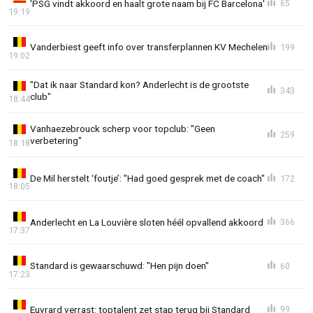
'PSG vindt akkoord en haalt grote naam bij FC Barcelona'
65
19:19
Vanderbiest geeft info over transferplannen KV Mechelen
199
19:02
"Dat ik naar Standard kon? Anderlecht is de grootste
343
club"
18:44
Vanhaezebrouck scherp voor topclub: "Geen
259
verbetering"
18:18
De Mil herstelt ‘foutje’: "Had goed gesprek met de coach"
172
18:05
Anderlecht en La Louvière sloten héél opvallend akkoord
366
17:37
Standard is gewaarschuwd: "Hen pijn doen"
60
17:23
Euvrard verrast: toptalent zet stap terug bij Standard
99