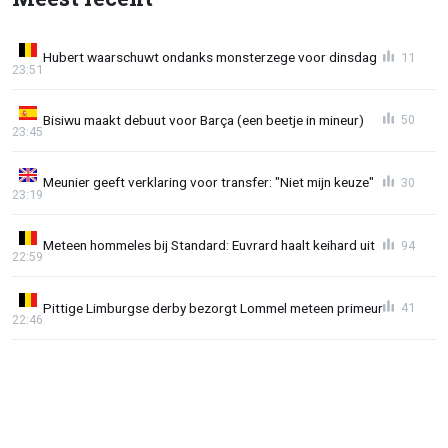
Hubert waarschuwt ondanks monsterzege voor dinsdag
11
23:51
Bisiwu maakt debuut voor Barça (een beetje in mineur)
50
23:45
Meunier geeft verklaring voor transfer: "Niet mijn keuze"
30
23:19
Meteen hommeles bij Standard: Euvrard haalt keihard uit
94
22:59
Pittige Limburgse derby bezorgt Lommel meteen primeur
41
22:46