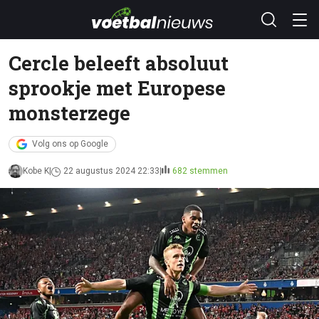
Cercle beleeft absoluut
sprookje met Europese
monsterzege
Volg ons op Google
Kobe K
22 augustus 2024 22:33
682 stemmen