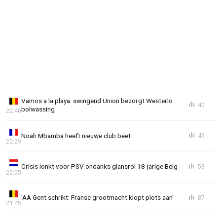
Vamos a la playa: swingend Union bezorgt Westerlo
40
bolwassing
22:40
Noah Mbamba heeft nieuwe club beet
49
22:29
Crisis lonkt voor PSV ondanks glansrol 18-jarige Belg
53
22:05
'AA Gent schrikt: Franse grootmacht klopt plots aan'
87
21:45