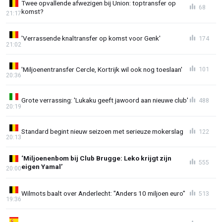
Twee opvallende afwezigen bij Union: toptransfer op
68
komst?
21:17
'Verrassende knaltransfer op komst voor Genk'
174
21:02
'Miljoenentransfer Cercle, Kortrijk wil ook nog toeslaan'
101
20:36
Grote verrassing: 'Lukaku geeft jawoord aan nieuwe club'
488
20:19
Standard begint nieuw seizoen met serieuze mokerslag
122
20:13
‘Miljoenenbom bij Club Brugge: Leko krijgt zijn
555
eigen Yamal’
20:00
Wilmots baalt over Anderlecht: "Anders 10 miljoen euro"
513
19:36