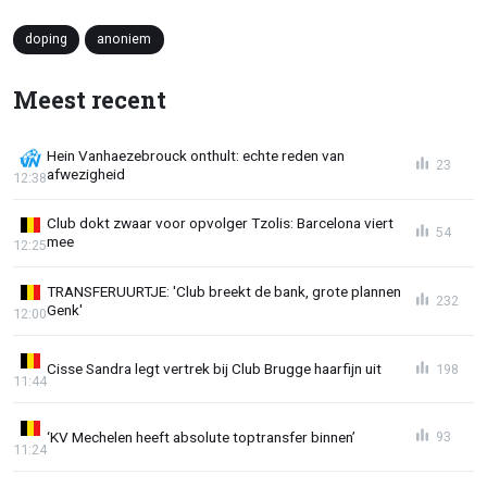
doping
anoniem
Meest recent
Hein Vanhaezebrouck onthult: echte reden van
23
afwezigheid
12:38
Club dokt zwaar voor opvolger Tzolis: Barcelona viert
54
mee
12:25
TRANSFERUURTJE: 'Club breekt de bank, grote plannen
232
Genk'
12:00
Cisse Sandra legt vertrek bij Club Brugge haarfijn uit
198
11:44
‘KV Mechelen heeft absolute toptransfer binnen’
93
11:24