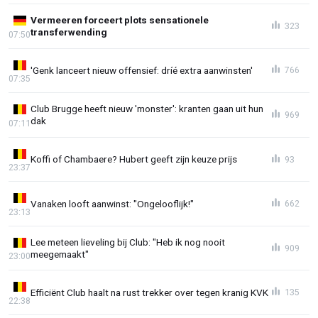
Vermeeren forceert plots sensationele
323
transferwending
07:50
'Genk lanceert nieuw offensief: dríé extra aanwinsten'
766
07:35
Club Brugge heeft nieuw 'monster': kranten gaan uit hun
969
dak
07:11
Koffi of Chambaere? Hubert geeft zijn keuze prijs
93
23:37
Vanaken looft aanwinst: "Ongelooflijk!"
662
23:13
Lee meteen lieveling bij Club: "Heb ik nog nooit
909
meegemaakt"
23:00
Efficiënt Club haalt na rust trekker over tegen kranig KVK
135
22:38