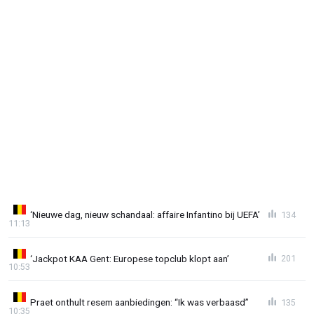
‘Nieuwe dag, nieuw schandaal: affaire Infantino bij UEFA’
134
11:13
‘Jackpot KAA Gent: Europese topclub klopt aan’
201
10:53
Praet onthult resem aanbiedingen: “Ik was verbaasd”
135
10:35