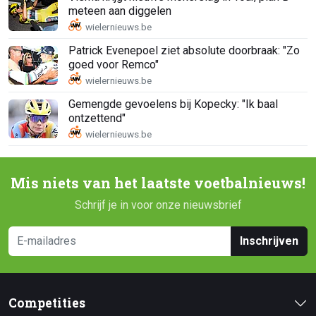
meteen aan diggelen
Patrick Evenepoel ziet absolute doorbraak: "Zo
goed voor Remco"
Gemengde gevoelens bij Kopecky: "Ik baal
ontzettend"
Mis niets van het laatste voetbalnieuws!
Schrijf je in voor onze nieuwsbrief
Inschrijven
Competities