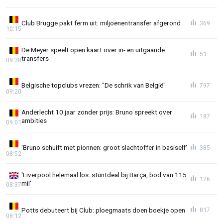
Club Brugge pakt ferm uit: miljoenentransfer afgerond
369
10:15
De Meyer speelt open kaart over in- en uitgaande
51
transfers
09:38
Belgische topclubs vrezen: "De schrik van België"
797
09:20
Anderlecht 10 jaar zonder prijs: Bruno spreekt over
187
ambities
09:01
'Bruno schuift met pionnen: groot slachtoffer in basiself'
385
08:52
'Liverpool helemaal los: stuntdeal bij Barça, bod van 115
126
mil'
08:37
Potts debuteert bij Club: ploegmaats doen boekje open
817
08:12