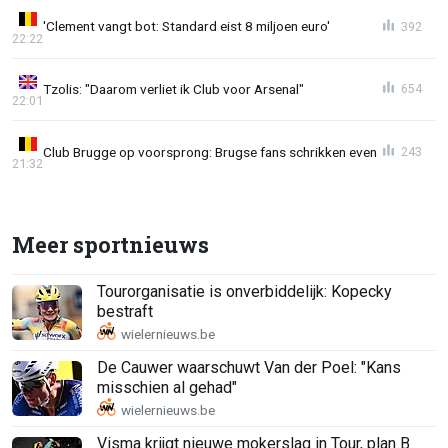
'Clement vangt bot: Standard eist 8 miljoen euro'
392
22:22
Tzolis: "Daarom verliet ik Club voor Arsenal"
654
22:01
Club Brugge op voorsprong: Brugse fans schrikken even
243
21:32
Meer sportnieuws
Tourorganisatie is onverbiddelijk: Kopecky
bestraft
De Cauwer waarschuwt Van der Poel: "Kans
misschien al gehad"
Visma krijgt nieuwe mokerslag in Tour, plan B