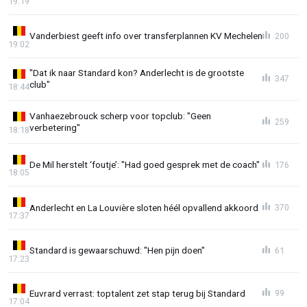
19:19
Vanderbiest geeft info over transferplannen KV Mechelen
200
19:02
"Dat ik naar Standard kon? Anderlecht is de grootste
347
club"
18:44
Vanhaezebrouck scherp voor topclub: "Geen
259
verbetering"
18:18
De Mil herstelt ‘foutje’: "Had goed gesprek met de coach"
176
18:05
Anderlecht en La Louvière sloten héél opvallend akkoord
370
17:37
Standard is gewaarschuwd: "Hen pijn doen"
61
17:23
Euvrard verrast: toptalent zet stap terug bij Standard
99
17:04