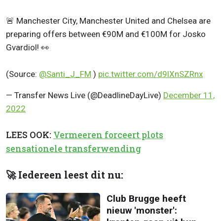
🚨 Manchester City, Manchester United and Chelsea are
preparing offers between €90M and €100M for Josko
Gvardiol! 👀
(Source:
@Santi_J_FM
)
pic.twitter.com/d9lXnSZRnx
— Transfer News Live (@DeadlineDayLive)
December 11,
2022
LEES OOK:
Vermeeren forceert plots
sensationele transferwending
🚀 Iedereen leest dit nu:
Club Brugge heeft
nieuw 'monster':