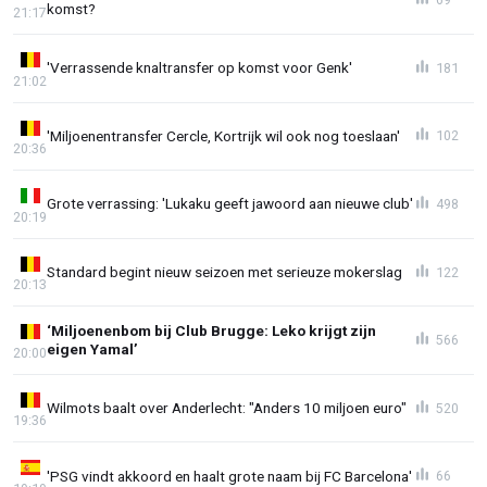
komst?
21:17
'Verrassende knaltransfer op komst voor Genk'
181
21:02
'Miljoenentransfer Cercle, Kortrijk wil ook nog toeslaan'
102
20:36
Grote verrassing: 'Lukaku geeft jawoord aan nieuwe club'
498
20:19
Standard begint nieuw seizoen met serieuze mokerslag
122
20:13
‘Miljoenenbom bij Club Brugge: Leko krijgt zijn
566
eigen Yamal’
20:00
Wilmots baalt over Anderlecht: "Anders 10 miljoen euro"
520
19:36
'PSG vindt akkoord en haalt grote naam bij FC Barcelona'
66