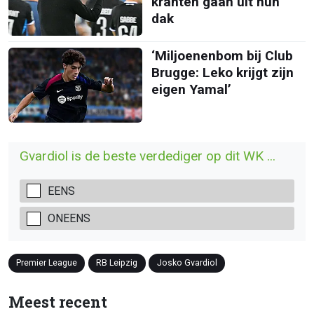
kranten gaan uit hun
dak
‘Miljoenenbom bij Club
Brugge: Leko krijgt zijn
eigen Yamal’
Gvardiol is de beste verdediger op dit WK ...
EENS
ONEENS
Premier League
RB Leipzig
Josko Gvardiol
Meest recent