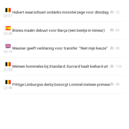
Hubert waarschuwt ondanks monsterzege voor dinsdag
15
23:51
Bisiwu maakt debuut voor Barça (een beetje in mineur)
60
23:45
Meunier geeft verklaring voor transfer: "Niet mijn keuze"
43
23:19
Meteen hommeles bij Standard: Euvrard haalt keihard uit
110
22:59
Pittige Limburgse derby bezorgt Lommel meteen primeur
43
22:46