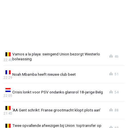
Vamos a la playa: swingend Union bezorgt Westerlo
46
bolwassing
22:40
Noah Mbamba heeft nieuwe club beet
51
22:29
Crisis lonkt voor PSV ondanks glansrol 18-jarige Belg
54
22:05
'AA Gent schrikt: Franse grootmacht klopt plots aan'
88
21:45
Twee opvallende afwezigen bij Union: toptransfer op
69