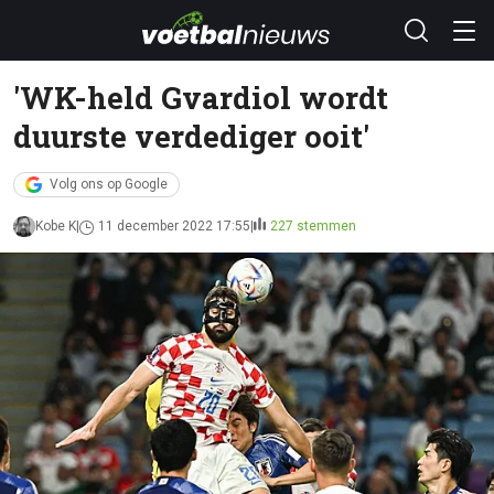
'WK-held Gvardiol wordt
duurste verdediger ooit'
Volg ons op Google
Kobe K
11 december 2022 17:55
227 stemmen