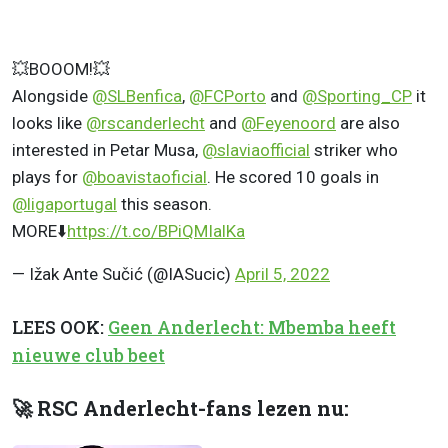
💥BOOOM!💥
Alongside
@SLBenfica
,
@FCPorto
and
@Sporting_CP
it
looks like
@rscanderlecht
and
@Feyenoord
are also
interested in Petar Musa,
@slaviaofficial
striker who
plays for
@boavistaoficial
. He scored 10 goals in
@ligaportugal
this season.
MORE⬇️
https://t.co/BPiQMIalKa
— Ižak Ante Sučić (@IASucic)
April 5, 2022
LEES OOK:
Geen Anderlecht: Mbemba heeft
nieuwe club beet
🚀 RSC Anderlecht-fans lezen nu: