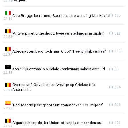
23:46
Club Brugge loert mee: 'Spectaculaire wending Stankovic'
885
23:19
'Antwerp niet uitgeshopt: twee versterkingen in pijplijn'
528
22:53
Adedeji-Sternberg tóch naar Club? "Heel pijnlijk verhaal"
1199
22:37
Koninklijk onthaal Mo Salah: krankzinnig salaris onthuld
85
22:11
Over en uit? Opvallende afwezige op Griekse trip
694
Anderlecht
21:51
'Real Madrid pakt groots uit: transfer van 125 miljoen'
308
21:35
Gigantische opdoffer Union: steunpilaar maanden out
191
21:09