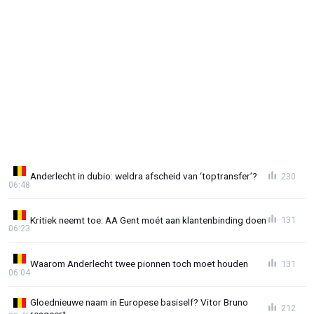
Anderlecht in dubio: weldra afscheid van ‘toptransfer’?
230
06:48
Kritiek neemt toe: AA Gent moét aan klantenbinding doen
131
06:23
Waarom Anderlecht twee pionnen toch moet houden
131
06:04
Gloednieuwe naam in Europese basiself? Vitor Bruno
212
reageert