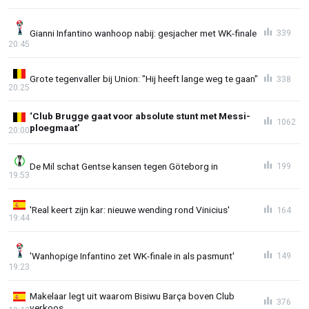
Gianni Infantino wanhoop nabij: gesjacher met WK-finale
339
20:45
Grote tegenvaller bij Union: "Hij heeft lange weg te gaan"
338
20:25
‘Club Brugge gaat voor absolute stunt met Messi-
1062
ploegmaat’
20:00
De Mil schat Gentse kansen tegen Göteborg in
199
19:53
'Real keert zijn kar: nieuwe wending rond Vinicius'
164
19:44
'Wanhopige Infantino zet WK-finale in als pasmunt'
149
19:23
Makelaar legt uit waarom Bisiwu Barça boven Club
376
verkoos