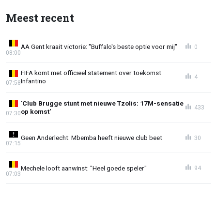
Meest recent
AA Gent kraait victorie: "Buffalo's beste optie voor mij"
0
08:00
FIFA komt met officieel statement over toekomst
4
Infantino
07:58
'Club Brugge stunt met nieuwe Tzolis: 17M-sensatie
433
op komst'
07:30
Geen Anderlecht: Mbemba heeft nieuwe club beet
30
07:15
Mechele looft aanwinst: "Heel goede speler"
94
07:03