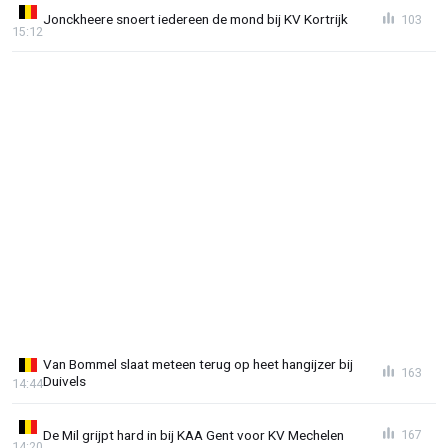
Jonckheere snoert iedereen de mond bij KV Kortrijk
103
15:12
Van Bommel slaat meteen terug op heet hangijzer bij
163
Duivels
14:44
De Mil grijpt hard in bij KAA Gent voor KV Mechelen
167
14:20