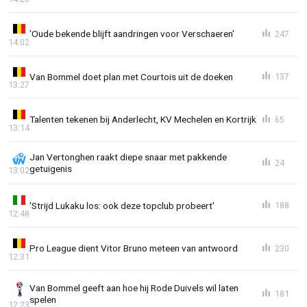
'Oude bekende blijft aandringen voor Verschaeren'
247
14:02
Van Bommel doet plan met Courtois uit de doeken
137
13:27
Talenten tekenen bij Anderlecht, KV Mechelen en Kortrijk
65
13:14
Jan Vertonghen raakt diepe snaar met pakkende
24
getuigenis
13:02
'Strijd Lukaku los: ook deze topclub probeert'
188
12:48
Pro League dient Vitor Bruno meteen van antwoord
230
12:31
Van Bommel geeft aan hoe hij Rode Duivels wil laten
181
spelen
12:23