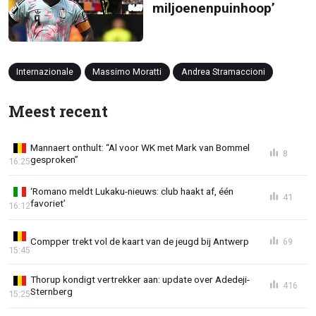
miljoenenpuinhoop’
Internazionale
Massimo Moratti
Andrea Stramaccioni
Meest recent
Mannaert onthult: “Al voor WK met Mark van Bommel
8
gesproken”
16:25
‘Romano meldt Lukaku-nieuws: club haakt af, één
41
favoriet’
16:12
Compper trekt vol de kaart van de jeugd bij Antwerp
69
15:45
Thorup kondigt vertrekker aan: update over Adedeji-
416
Sternberg
15:25