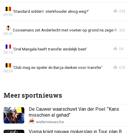
'Standard siddert: sterkhouder alnog weg?'
242
09:56
Coosemans zet Anderlecht met voeten op grond na zege
302
09:41
'Orel Mangala heeft transfer eindelijk beet'
54
09:14
'Club mag ex-speler én Barça danken voor transfer'
670
08:59
Meer sportnieuws
De Cauwer waarschuwt Van der Poel: "Kans
misschien al gehad"
Visma krijgt nieuwe mokerslag in Tour, plan B