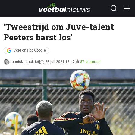
'Tweestrijd om Juve-talent
Peeters barst los'
Volg ons op Google
Jannick Lanckriet
28 juli 2021 18:47
87 stemmen