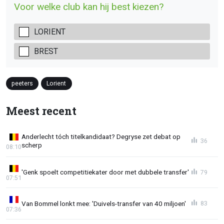
Voor welke club kan hij best kiezen?
LORIENT
BREST
peeters
Lorient
Meest recent
Anderlecht tóch titelkandidaat? Degryse zet debat op
36
scherp
08:10
'Genk spoelt competitiekater door met dubbele transfer'
79
07:51
Van Bommel lonkt mee: 'Duivels-transfer van 40 miljoen'
83
07:36