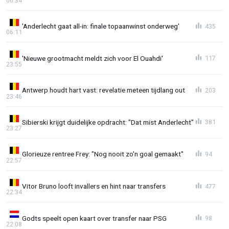
06:34
'Anderlecht gaat all-in: finale topaanwinst onderweg'
435
06:11
'Nieuwe grootmacht meldt zich voor El Ouahdi'
117
23:55
Antwerp houdt hart vast: revelatie meteen tijdlang out
203
23:46
Sibierski krijgt duidelijke opdracht: "Dat mist Anderlecht"
381
23:27
Glorieuze rentree Frey: "Nog nooit zo'n goal gemaakt"
94
22:57
Vitor Bruno looft invallers en hint naar transfers
477
22:34
Godts speelt open kaart over transfer naar PSG
98
22:08