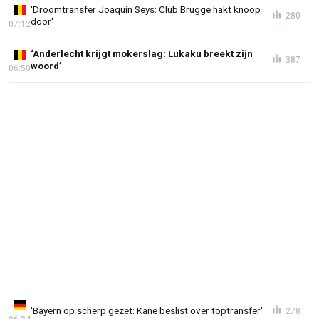
'Droomtransfer Joaquin Seys: Club Brugge hakt knoop
280
door'
07:12
‘Anderlecht krijgt mokerslag: Lukaku breekt zijn
387
woord’
06:50
'Bayern op scherp gezet: Kane beslist over toptransfer'
278