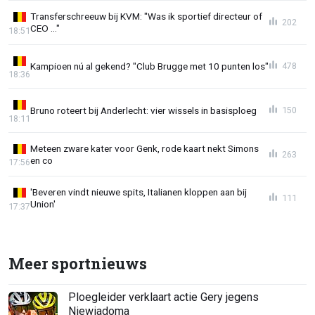
Transferschreeuw bij KVM: "Was ik sportief directeur of
202
CEO ..."
18:51
Kampioen nú al gekend? "Club Brugge met 10 punten los"
478
18:36
Bruno roteert bij Anderlecht: vier wissels in basisploeg
150
18:11
Meteen zware kater voor Genk, rode kaart nekt Simons
263
en co
17:56
'Beveren vindt nieuwe spits, Italianen kloppen aan bij
111
Union'
17:37
Meer sportnieuws
Ploegleider verklaart actie Gery jegens
Niewiadoma