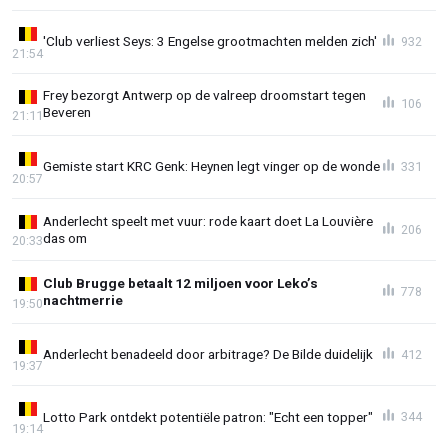
'Club verliest Seys: 3 Engelse grootmachten melden zich'
932
21:54
Frey bezorgt Antwerp op de valreep droomstart tegen
106
Beveren
21:11
Gemiste start KRC Genk: Heynen legt vinger op de wonde
331
20:57
Anderlecht speelt met vuur: rode kaart doet La Louvière
206
das om
20:33
Club Brugge betaalt 12 miljoen voor Leko’s
778
nachtmerrie
19:50
Anderlecht benadeeld door arbitrage? De Bilde duidelijk
412
19:37
Lotto Park ontdekt potentiële patron: "Echt een topper"
344
19:14