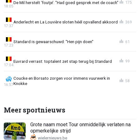
De Mil herstelt ‘foutje’: "Had goed gesprek met de coach"
175
18:05
Anderlecht en La Louvière sloten héél opvallend akkoord
369
17:37
Standard is gewaarschuwd: "Hen pijn doen"
61
17:23
Euvrard verrast: toptalent zet stap terug bij Standard
99
17:04
Coucke en Borsato zorgen voor immens vuurwerk in
58
Knokke
16:57
Meer sportnieuws
Grote naam moet Tour onmiddellijk verlaten na
opmerkelijke strijd