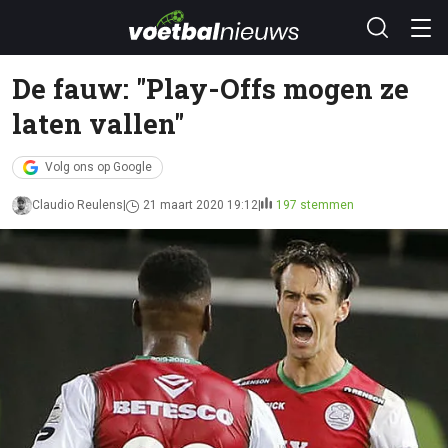
De fauw: "Play-Offs mogen ze
laten vallen"
Volg ons op Google
Claudio Reulens
21 maart 2020 19:12
197 stemmen