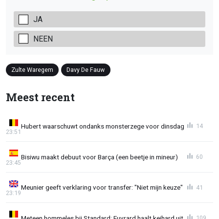
JA
NEEN
Zulte Waregem
Davy De Fauw
Meest recent
Hubert waarschuwt ondanks monsterzege voor dinsdag
14
23:51
Bisiwu maakt debuut voor Barça (een beetje in mineur)
60
23:45
Meunier geeft verklaring voor transfer: "Niet mijn keuze"
41
23:19
Meteen hommeles bij Standard: Euvrard haalt keihard uit
109