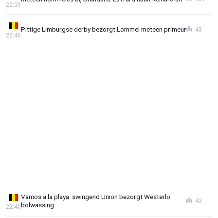
22:59
Pittige Limburgse derby bezorgt Lommel meteen primeur
43
22:46
Vamos a la playa: swingend Union bezorgt Westerlo
43
bolwassing
22:40