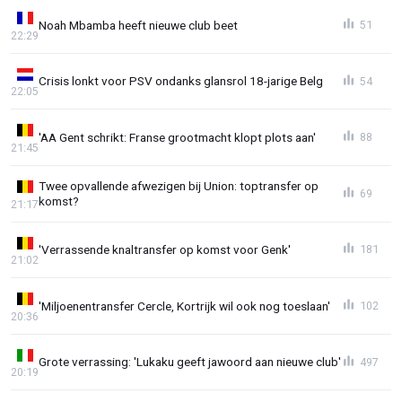
Noah Mbamba heeft nieuwe club beet
51
22:29
Crisis lonkt voor PSV ondanks glansrol 18-jarige Belg
54
22:05
'AA Gent schrikt: Franse grootmacht klopt plots aan'
88
21:45
Twee opvallende afwezigen bij Union: toptransfer op
69
komst?
21:17
'Verrassende knaltransfer op komst voor Genk'
181
21:02
'Miljoenentransfer Cercle, Kortrijk wil ook nog toeslaan'
102
20:36
Grote verrassing: 'Lukaku geeft jawoord aan nieuwe club'
497
20:19