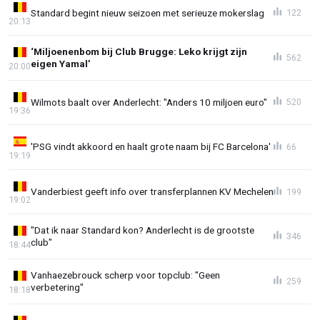
Standard begint nieuw seizoen met serieuze mokerslag
122
20:13
‘Miljoenenbom bij Club Brugge: Leko krijgt zijn
562
eigen Yamal’
20:00
Wilmots baalt over Anderlecht: "Anders 10 miljoen euro"
520
19:36
'PSG vindt akkoord en haalt grote naam bij FC Barcelona'
66
19:19
Vanderbiest geeft info over transferplannen KV Mechelen
199
19:02
"Dat ik naar Standard kon? Anderlecht is de grootste
346
club"
18:44
Vanhaezebrouck scherp voor topclub: "Geen
259
verbetering"
18:18