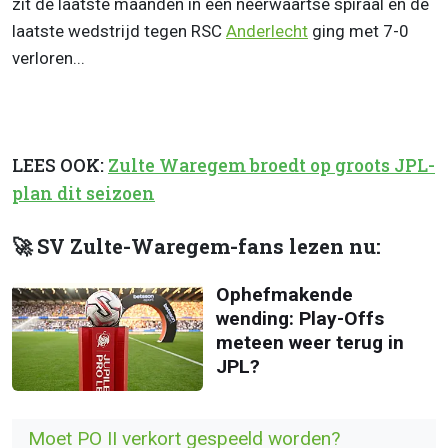
zit de laatste maanden in een neerwaartse spiraal en de
laatste wedstrijd tegen RSC
Anderlecht
ging met 7-0
verloren...
LEES OOK:
Zulte Waregem broedt op groots JPL-
plan dit seizoen
🚀 SV Zulte-Waregem-fans lezen nu:
Ophefmakende
wending: Play-Offs
meteen weer terug in
JPL?
Moet PO II verkort gespeeld worden?