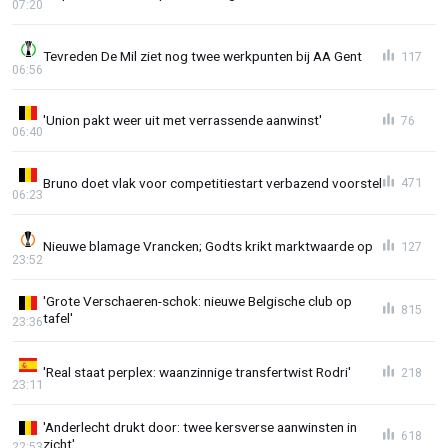
07:20
Tevreden De Mil ziet nog twee werkpunten bij AA Gent
117
06:56
'Union pakt weer uit met verrassende aanwinst'
76
06:40
Bruno doet vlak voor competitiestart verbazend voorstel
471
06:23
Nieuwe blamage Vrancken; Godts krikt marktwaarde op
127
23:52
'Grote Verschaeren-schok: nieuwe Belgische club op
815
tafel'
23:36
'Real staat perplex: waanzinnige transfertwist Rodri'
218
23:11
'Anderlecht drukt door: twee kersverse aanwinsten in
618
zicht'
22:53