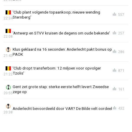
'Club plant volgende topaankoop; nieuwe wending
557
Sternberg'
22:34
'Antwerp en STVV kruisen de degens om oude bekende'
257
22:08
Klus geklaard na 16 seconden: Anderlecht pakt bonus op
286
PAOK
21:43
'Club dropt transferbom: 12 miljoen voor opvolger
871
Tzolis'
21:22
Gent zet grote stap: sterke eerste helft levert Zweedse
161
zege op
20:55
Anderlecht bevoordeeld door VAR? De Bilde velt oordeel
432
20:38