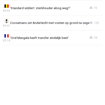
'Standard siddert: sterkhouder alnog weg?'
70
09:56
Coosemans zet Anderlecht met voeten op grond na zege
120
09:41
'Orel Mangala heeft transfer eindelijk beet'
34
09:14