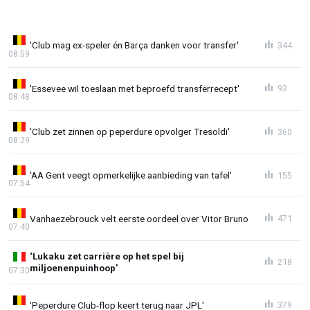
'Club mag ex-speler én Barça danken voor transfer'
344
08:59
'Essevee wil toeslaan met beproefd transferrecept'
93
08:48
'Club zet zinnen op peperdure opvolger Tresoldi'
360
08:29
'AA Gent veegt opmerkelijke aanbieding van tafel'
155
07:54
Vanhaezebrouck velt eerste oordeel over Vitor Bruno
471
07:40
‘Lukaku zet carrière op het spel bij
218
miljoenenpuinhoop’
07:30
'Peperdure Club-flop keert terug naar JPL'
379