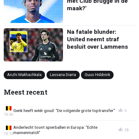
met Club Brugge in de
maak?'
Na fatale blunder:
United neemt straf
besluit over Lammens
Anzhi Makhachkala
Lassana Diarra
Guus Hiddnink
Meest recent
Genk heeft wéér goud: “De volgende grote toptransfer”
5
10:36
Anderlecht toont spierballen in Europa: “Echte
28
mannenmatch”
10:15