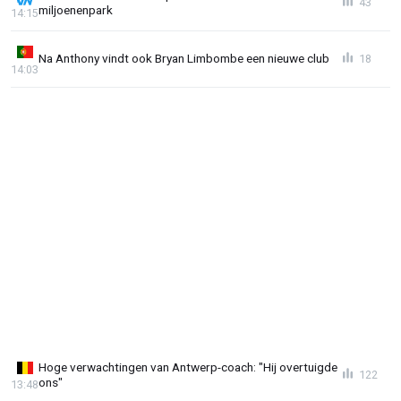
43
miljoenenpark
14:15
Na Anthony vindt ook Bryan Limbombe een nieuwe club
18
14:03
Hoge verwachtingen van Antwerp-coach: "Hij overtuigde
122
ons"
13:48