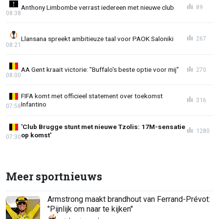
Anthony Limbombe verrast iedereen met nieuwe club
89
08:38
Llansana spreekt ambitieuze taal voor PAOK Saloniki
267
08:21
AA Gent kraait victorie: "Buffalo's beste optie voor mij"
270
08:00
FIFA komt met officieel statement over toekomst
316
Infantino
07:58
'Club Brugge stunt met nieuwe Tzolis: 17M-sensatie
1280
op komst'
07:30
Meer sportnieuws
Armstrong maakt brandhout van Ferrand-Prévot:
"Pijnlijk om naar te kijken"