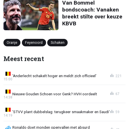
Van Bommel
bondscoach: Vanaken
breekt stilte over keuze
KBVB
Oranje
Feyenoord
Schaken
Meest recent
'Anderlecht schakelt hoger en meldt zich officieel'
221
15:00
Nieuwe Gouden Schoen voor Genk? HVH oordeelt
67
14:38
'STVV plant dubbelslag: terugkeer smaakmaker en Saudi'
59
14:19
Ronaldo doet monden openvallen met absurd