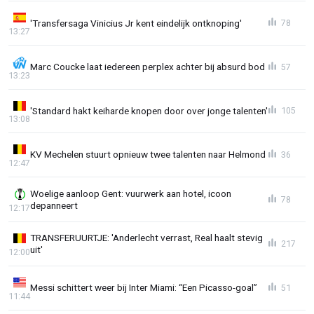
'Transfersaga Vinicius Jr kent eindelijk ontknoping'
78
13:27
Marc Coucke laat iedereen perplex achter bij absurd bod
57
13:23
'Standard hakt keiharde knopen door over jonge talenten'
105
13:08
KV Mechelen stuurt opnieuw twee talenten naar Helmond
36
12:47
Woelige aanloop Gent: vuurwerk aan hotel, icoon
78
depanneert
12:17
TRANSFERUURTJE: 'Anderlecht verrast, Real haalt stevig
217
uit'
12:00
Messi schittert weer bij Inter Miami: “Een Picasso-goal”
51
11:44