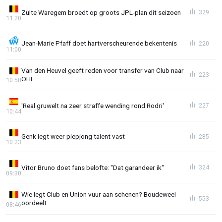
Zulte Waregem broedt op groots JPL-plan dit seizoen
329
11:20
Jean-Marie Pfaff doet hartverscheurende bekentenis
220
11:00
Van den Heuvel geeft reden voor transfer van Club naar
223
OHL
10:58
'Real gruwelt na zeer straffe wending rond Rodri'
227
10:44
Genk legt weer piepjong talent vast
235
10:23
Vitor Bruno doet fans belofte: "Dat garandeer ik"
324
09:30
Wie legt Club en Union vuur aan schenen? Boudeweel
553
oordeelt
08:46