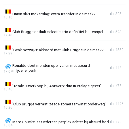
Union slikt mokerslag: extra transfer in de maak?
305
18:10
Club Brugge onthult selectie: trio definitief buitenspel
523
17:48
'Genk bezwijkt: akkoord met Club Brugge in de maak?'
1552
17:29
Ronaldo doet monden openvallen met absurd
118
miljoenenpark
17:07
'Totale uitverkoop bij Antwerp: duo in etalage gezet'
478
16:45
'Club Brugge verrast: zesde zomeraanwinst onderweg'
1126
16:26
Marc Coucke laat iedereen perplex achter bij absurd bod
179
16:04