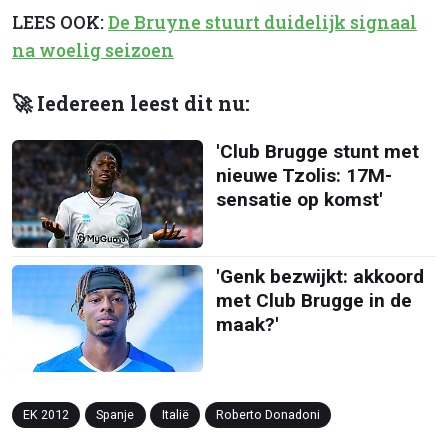
LEES OOK:
De Bruyne stuurt duidelijk signaal
na woelig seizoen
🚀 Iedereen leest dit nu:
'Club Brugge stunt met
nieuwe Tzolis: 17M-
sensatie op komst'
'Genk bezwijkt: akkoord
met Club Brugge in de
maak?'
EK 2012
Spanje
Italië
Roberto Donadoni