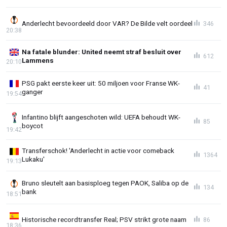
Anderlecht bevoordeeld door VAR? De Bilde velt oordeel
346
20:38
Na fatale blunder: United neemt straf besluit over
612
Lammens
20:10
PSG pakt eerste keer uit: 50 miljoen voor Franse WK-
41
ganger
19:54
Infantino blijft aangeschoten wild: UEFA behoudt WK-
85
boycot
19:42
Transferschok! 'Anderlecht in actie voor comeback
1364
Lukaku'
19:13
Bruno sleutelt aan basisploeg tegen PAOK, Saliba op de
134
bank
18:51
Historische recordtransfer Real; PSV strikt grote naam
86
18:36