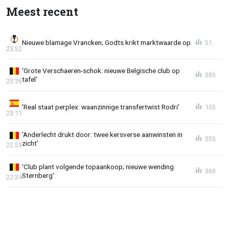
Meest recent
Nieuwe blamage Vrancken; Godts krikt marktwaarde op
51
23:52
'Grote Verschaeren-schok: nieuwe Belgische club op
380
tafel'
23:36
'Real staat perplex: waanzinnige transfertwist Rodri'
105
23:11
'Anderlecht drukt door: twee kersverse aanwinsten in
350
zicht'
22:53
'Club plant volgende topaankoop; nieuwe wending
360
Sternberg'
22:34