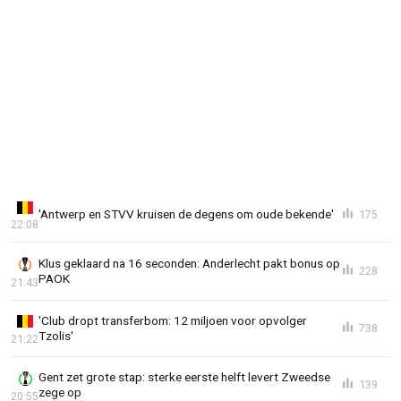
'Antwerp en STVV kruisen de degens om oude bekende'
175
22:08
Klus geklaard na 16 seconden: Anderlecht pakt bonus op
228
PAOK
21:43
'Club dropt transferbom: 12 miljoen voor opvolger
738
Tzolis'
21:22
Gent zet grote stap: sterke eerste helft levert Zweedse
139
zege op
20:55