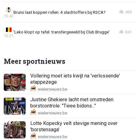
Bruno laat koppen rollen: 4 slachtoffers bij RSCA?
490
15:42
'Leko klopt op tafel: transfergeweld bij Club Brugge'
841
15:21
Meer sportnieuws
Vollering moet iets kwijt na 'verlossende'
etappezege
Justine Ghekiere lacht met omstreden
borstcontrole: "Twee bidons..."
Lotte Kopecky velt stevige mening over
'borstensaga'