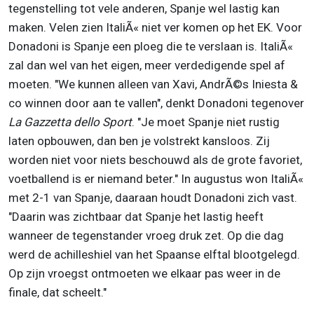
tegenstelling tot vele anderen, Spanje wel lastig kan
maken. Velen zien ItaliÃ« niet ver komen op het EK. Voor
Donadoni is Spanje een ploeg die te verslaan is. ItaliÃ«
zal dan wel van het eigen, meer verdedigende spel af
moeten. "We kunnen alleen van Xavi, AndrÃ©s Iniesta &
co winnen door aan te vallen", denkt Donadoni tegenover
La Gazzetta dello Sport
. "Je moet Spanje niet rustig
laten opbouwen, dan ben je volstrekt kansloos. Zij
worden niet voor niets beschouwd als de grote favoriet,
voetballend is er niemand beter." In augustus won ItaliÃ«
met 2-1 van Spanje, daaraan houdt Donadoni zich vast.
"Daarin was zichtbaar dat Spanje het lastig heeft
wanneer de tegenstander vroeg druk zet. Op die dag
werd de achilleshiel van het Spaanse elftal blootgelegd.
Op zijn vroegst ontmoeten we elkaar pas weer in de
finale, dat scheelt."