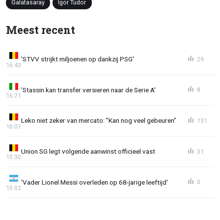
Galatasaray
Igor Tudor
Meest recent
'STVV strijkt miljoenen op dankzij PSG'
29
16:43
'Stassin kan transfer versieren naar de Serie A'
8
16:21
Leko niet zeker van mercato: "Kan nog veel gebeuren"
131
16:01
Union SG legt volgende aanwinst officieel vast
31
15:30
'Vader Lionel Messi overleden op 68-jarige leeftijd'
0
15:02