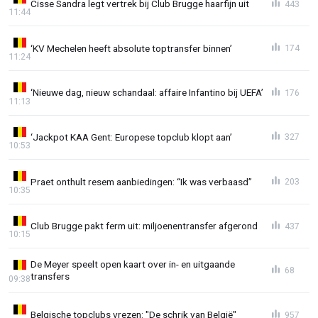
Cisse Sandra legt vertrek bij Club Brugge haarfijn uit
443
11:44
‘KV Mechelen heeft absolute toptransfer binnen’
174
11:24
‘Nieuwe dag, nieuw schandaal: affaire Infantino bij UEFA’
176
11:13
‘Jackpot KAA Gent: Europese topclub klopt aan’
327
10:53
Praet onthult resem aanbiedingen: “Ik was verbaasd”
203
10:35
Club Brugge pakt ferm uit: miljoenentransfer afgerond
437
10:15
De Meyer speelt open kaart over in- en uitgaande
68
transfers
09:38
Belgische topclubs vrezen: "De schrik van België"
957