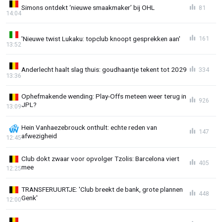
Simons ontdekt ‘nieuwe smaakmaker’ bij OHL
81
14:04
'Nieuwe twist Lukaku: topclub knoopt gesprekken aan'
161
13:52
Anderlecht haalt slag thuis: goudhaantje tekent tot 2029
334
13:36
Ophefmakende wending: Play-Offs meteen weer terug in
926
JPL?
13:09
Hein Vanhaezebrouck onthult: echte reden van
147
afwezigheid
12:45
Club dokt zwaar voor opvolger Tzolis: Barcelona viert
405
mee
12:25
TRANSFERUURTJE: 'Club breekt de bank, grote plannen
448
Genk'
12:00