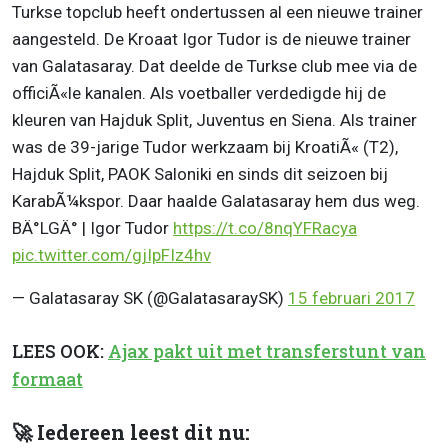
Turkse topclub heeft ondertussen al een nieuwe trainer
aangesteld. De Kroaat Igor Tudor is de nieuwe trainer
van Galatasaray. Dat deelde de Turkse club mee via de
officiÃ«le kanalen. Als voetballer verdedigde hij de
kleuren van Hajduk Split, Juventus en Siena. Als trainer
was de 39-jarige Tudor werkzaam bij KroatiÃ« (T2),
Hajduk Split, PAOK Saloniki en sinds dit seizoen bij
KarabÃ¼kspor. Daar haalde Galatasaray hem dus weg.
BÄ°LGÄ° | Igor Tudor
https://t.co/8nqYFRacya
pic.twitter.com/gjIpFIz4hv
— Galatasaray SK (@GalatasaraySK)
15 februari 2017
LEES OOK:
Ajax pakt uit met transferstunt van
formaat
🚀 Iedereen leest dit nu: