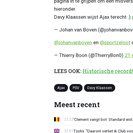
pagina in te grijpen om een misvers
hieronder.
Davy Klaassen wijst Ajax terecht :)
— Johan van Boven (@johanvanbov
@johanvanboven
en
@sportzeloot
d
— Thierry Boon (@ThierryBon0)
21 
LEES OOK:
Historische record
Ajax
PSV
Davy Klaassen
Meest recent
'Clement vangt bot: Standard eist 
22:22
Tzolis: "Daarom verliet ik Club vo
22:01