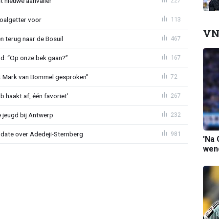
t nieuwe aanvaller
227
oalgetter voor
113
VN
 terug naar de Bosuil
467
nd: “Op onze bek gaan?”
167
et Mark van Bommel gesproken”
72
 haakt af, één favoriet’
267
 jeugd bij Antwerp
232
pdate over Adedeji-Sternberg
981
'Na 
wend