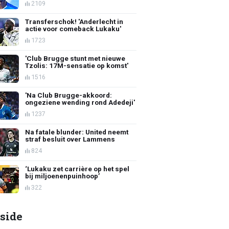
2109
Transferschok! 'Anderlecht in
actie voor comeback Lukaku'
1723
'Club Brugge stunt met nieuwe
Tzolis: 17M-sensatie op komst'
1516
'Na Club Brugge-akkoord:
ongeziene wending rond Adedeji'
1237
Na fatale blunder: United neemt
straf besluit over Lammens
824
‘Lukaku zet carrière op het spel
bij miljoenenpuinhoop’
322
side