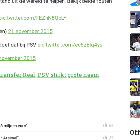
tand uit de wereld te helpen. Bekijk beide fouten
pic.twitter.com/FEZhN8QbLY
en)
21 november 2015
oet dat bij PSV
pic.twitter.com/ec5zEIq4ys
november 2015
transfer Real; PSV strikt grote naam
8 miljoen euro'
62
Off
or Arsenal"
49