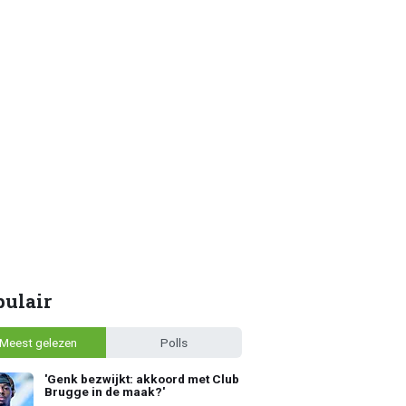
pulair
Meest gelezen
Polls
'Genk bezwijkt: akkoord met Club
Brugge in de maak?'