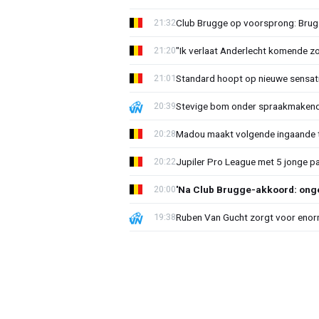
Club Brugge op voorsprong: Brug
21:32
"Ik verlaat Anderlecht komende zo
21:20
Standard hoopt op nieuwe sensati
21:01
Stevige bom onder spraakmakend 
20:39
Madou maakt volgende ingaande t
20:28
Jupiler Pro League met 5 jonge p
20:22
'Na Club Brugge-akkoord: onge
20:00
Ruben Van Gucht zorgt voor enorm
19:38