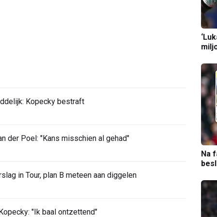
‘Luk
milj
ddelijk: Kopecky bestraft
 der Poel: "Kans misschien al gehad"
Na f
bes
slag in Tour, plan B meteen aan diggelen
opecky: "Ik baal ontzettend"