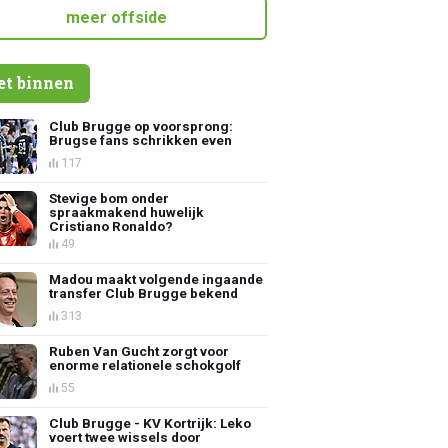
meer offside
et binnen
Club Brugge op voorsprong:
Brugse fans schrikken even
117
Stevige bom onder
spraakmakend huwelijk
Cristiano Ronaldo?
49
Madou maakt volgende ingaande
transfer Club Brugge bekend
313
Ruben Van Gucht zorgt voor
enorme relationele schokgolf
55
Club Brugge - KV Kortrijk: Leko
voert twee wissels door