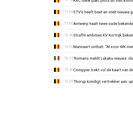
KRC Genk pakt plots uit met koms
17:16
STVV heeft beet en stelt nieuwe g
17:08
Antwerp haalt twee oude bekenden
17:00
Straffe ambities KV Kortrijk beke
16:46
Mannaert onthult: “Al voor WK m
16:25
‘Romano meldt Lukaku-nieuws: club
16:12
Compper trekt vol de kaart van de
15:45
Thorup kondigt vertrekker aan: u
15:25