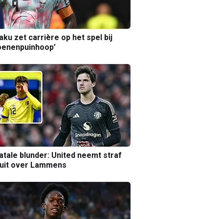
aku zet carrière op het spel bij
oenenpuinhoop’
atale blunder: United neemt straf
luit over Lammens