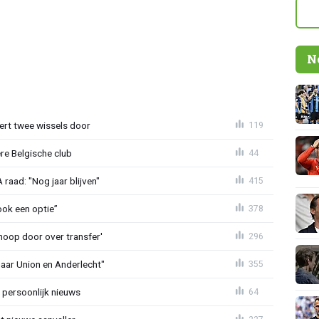
N
oert twee wissels door
119
re Belgische club
44
aad: "Nog jaar blijven"
415
ook een optie”
378
noop door over transfer'
296
naar Union en Anderlecht"
355
 persoonlijk nieuws
64