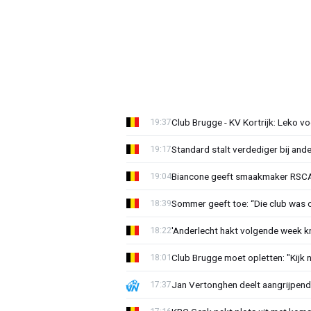
Club Brugge - KV Kortrijk: Leko v
19:37
Standard stalt verdediger bij ande
19:17
Biancone geeft smaakmaker RSCA r
19:04
Sommer geeft toe: “Die club was 
18:39
'Anderlecht hakt volgende week k
18:22
Club Brugge moet opletten: "Kijk 
18:01
Jan Vertonghen deelt aangrijpend
17:37