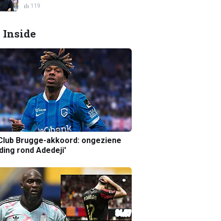
119
 Inside
Club Brugge-akkoord: ongeziene
ing rond Adedeji'