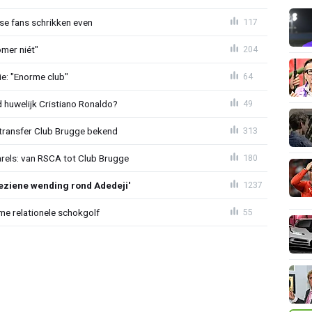
se fans schrikken even
117
mer niét"
204
e: "Enorme club"
64
huwelijk Cristiano Ronaldo?
49
ransfer Club Brugge bekend
313
arels: van RSCA tot Club Brugge
180
ziene wending rond Adedeji'
1237
e relationele schokgolf
55