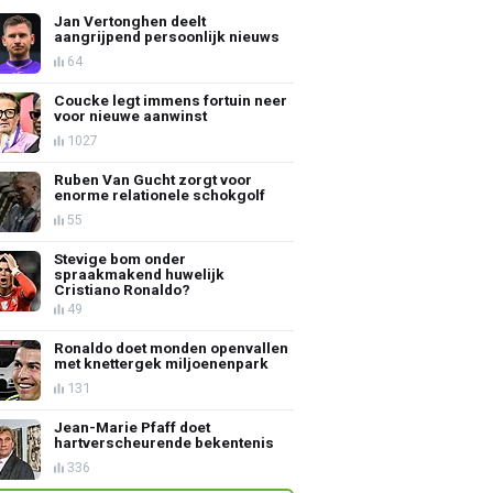
Jan Vertonghen deelt
aangrijpend persoonlijk nieuws
64
Coucke legt immens fortuin neer
voor nieuwe aanwinst
1027
Ruben Van Gucht zorgt voor
enorme relationele schokgolf
55
Stevige bom onder
spraakmakend huwelijk
Cristiano Ronaldo?
49
Ronaldo doet monden openvallen
met knettergek miljoenenpark
131
Jean-Marie Pfaff doet
hartverscheurende bekentenis
336