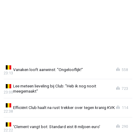
Vanaken looft aanwinst: "Ongelooflijk!"
558
23:13
Lee meteen lieveling bij Club: "Heb ik nog nooit
723
meegemaakt"
23:00
Efficiënt Club haalt na rust trekker over tegen kranig KVK
114
22:38
'Clement vangt bot: Standard eist 8 miljoen euro'
290
22:22