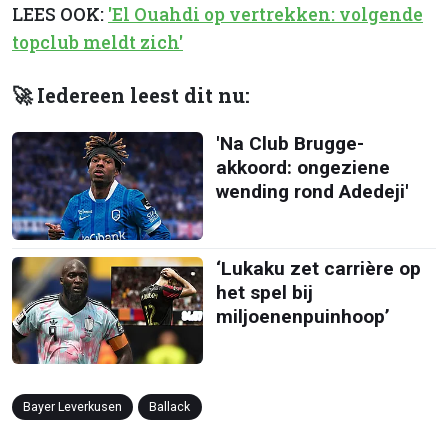
LEES OOK:
'El Ouahdi op vertrekken: volgende
topclub meldt zich'
🚀 Iedereen leest dit nu:
'Na Club Brugge-
akkoord: ongeziene
wending rond Adedeji'
‘Lukaku zet carrière op
het spel bij
miljoenenpuinhoop’
Bayer Leverkusen
Ballack