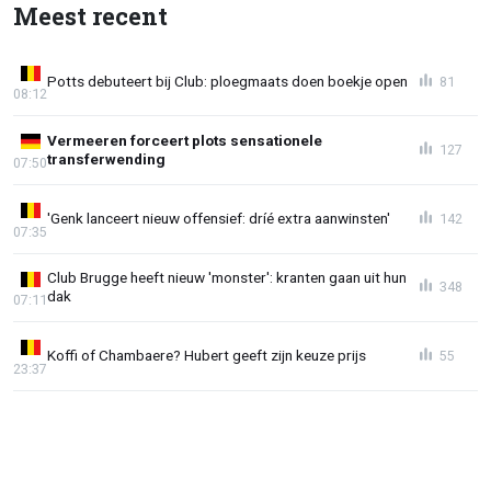
Meest recent
Potts debuteert bij Club: ploegmaats doen boekje open
81
08:12
Vermeeren forceert plots sensationele
127
transferwending
07:50
'Genk lanceert nieuw offensief: dríé extra aanwinsten'
142
07:35
Club Brugge heeft nieuw 'monster': kranten gaan uit hun
348
dak
07:11
Koffi of Chambaere? Hubert geeft zijn keuze prijs
55
23:37