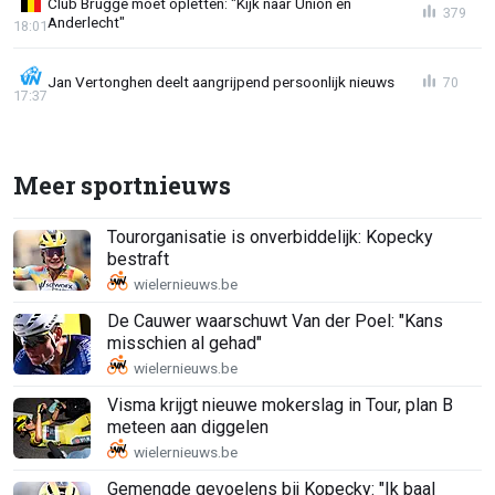
Club Brugge moet opletten: "Kijk naar Union en
379
Anderlecht"
18:01
Jan Vertonghen deelt aangrijpend persoonlijk nieuws
70
17:37
Meer sportnieuws
Tourorganisatie is onverbiddelijk: Kopecky
bestraft
De Cauwer waarschuwt Van der Poel: "Kans
misschien al gehad"
Visma krijgt nieuwe mokerslag in Tour, plan B
meteen aan diggelen
Gemengde gevoelens bij Kopecky: "Ik baal