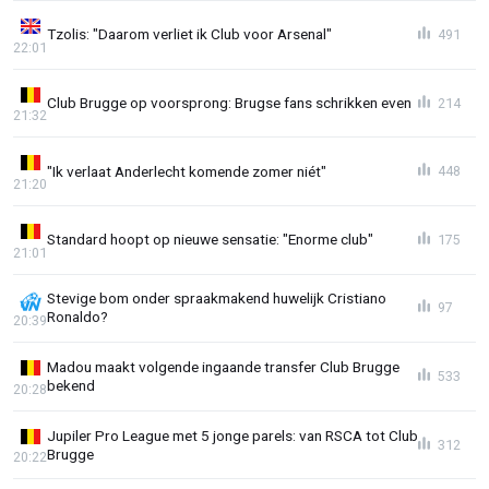
Tzolis: "Daarom verliet ik Club voor Arsenal"
491
22:01
Club Brugge op voorsprong: Brugse fans schrikken even
214
21:32
"Ik verlaat Anderlecht komende zomer niét"
448
21:20
Standard hoopt op nieuwe sensatie: "Enorme club"
175
21:01
Stevige bom onder spraakmakend huwelijk Cristiano
97
Ronaldo?
20:39
Madou maakt volgende ingaande transfer Club Brugge
533
bekend
20:28
Jupiler Pro League met 5 jonge parels: van RSCA tot Club
312
Brugge
20:22