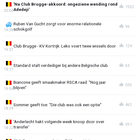
'Na Club Brugge-akkoord: ongeziene wending rond
1552
Adedeji'
20:00
Ruben Van Gucht zorgt voor enorme relationele
96
schokgolf
19:38
Club Brugge - KV Kortrijk: Leko voert twee wissels door
124
19:37
Standard stalt verdediger bij andere Belgische club
63
19:17
Biancone geeft smaakmaker RSCA raad: "Nog jaar
505
blijven"
19:04
Sommer geeft toe: “Die club was ook een optie”
462
18:39
'Anderlecht hakt volgende week knoop door over
351
transfer'
18:22