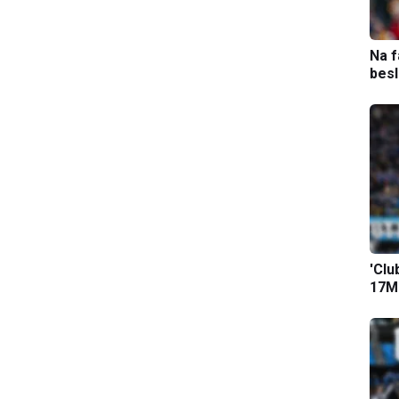
Na f
bes
'Clu
17M-