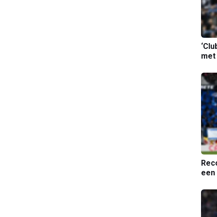
‘Clu
met
Reco
een 