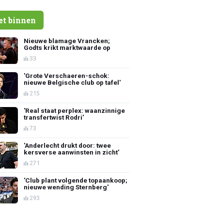
et binnen
Nieuwe blamage Vrancken;
Godts krikt marktwaarde op
33
'Grote Verschaeren-schok:
nieuwe Belgische club op tafel'
215
'Real staat perplex: waanzinnige
transfertwist Rodri'
73
'Anderlecht drukt door: twee
kersverse aanwinsten in zicht'
271
'Club plant volgende topaankoop;
nieuwe wending Sternberg'
293