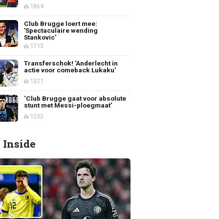
1864
Club Brugge loert mee:
'Spectaculaire wending
Stankovic'
1713
Transferschok! 'Anderlecht in
actie voor comeback Lukaku'
1321
‘Club Brugge gaat voor absolute
stunt met Messi-ploegmaat’
1232
 Inside