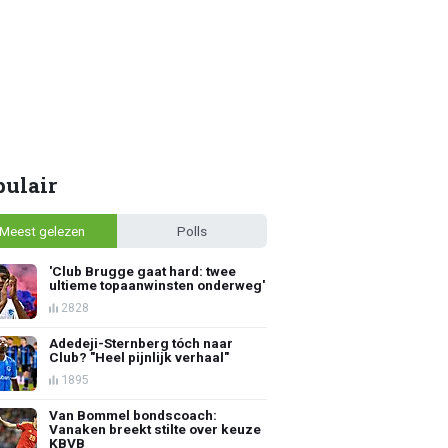
pulair
Meest gelezen
Polls
'Club Brugge gaat hard: twee
ultieme topaanwinsten onderweg'
2828
Adedeji-Sternberg tóch naar
Club? "Heel pijnlijk verhaal"
1895
Van Bommel bondscoach:
Vanaken breekt stilte over keuze
KBVB