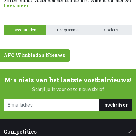
zijn en ontdek zeker ook het laatste AFC Wimbledon nieuws.
Lees meer
Wedstrijden
Programma
Spelers
AFC Wimbledon Nieuws
Mis niets van het laatste voetbalnieuws!
Schrijf je in voor onze nieuwsbrief
Inschrijven
Competities