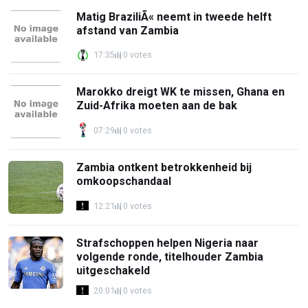
Matig BraziliÃ« neemt in tweede helft
afstand van Zambia
17:35
0 votes
Marokko dreigt WK te missen, Ghana en
Zuid-Afrika moeten aan de bak
07:29
0 votes
Zambia ontkent betrokkenheid bij
omkoopschandaal
12:21
0 votes
Strafschoppen helpen Nigeria naar
volgende ronde, titelhouder Zambia
uitgeschakeld
20:01
0 votes