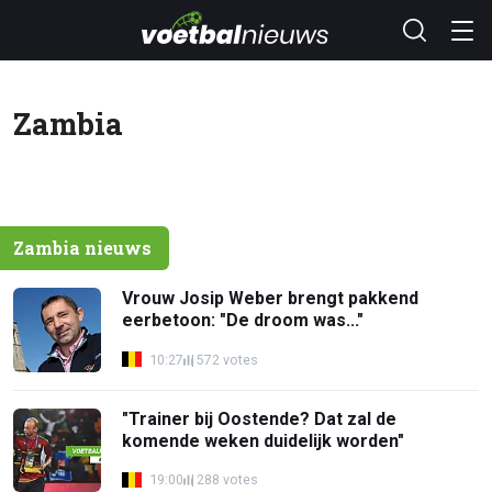
Zambia
Zambia nieuws
Vrouw Josip Weber brengt pakkend
eerbetoon: "De droom was..."
10:27
572 votes
"Trainer bij Oostende? Dat zal de
komende weken duidelijk worden"
19:00
288 votes