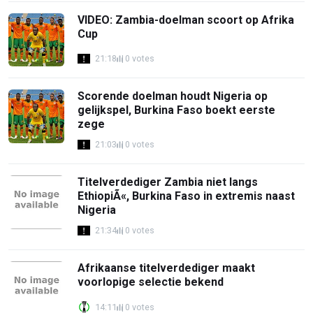
VIDEO: Zambia-doelman scoort op Afrika
Cup
21:18
0 votes
Scorende doelman houdt Nigeria op
gelijkspel, Burkina Faso boekt eerste
zege
21:03
0 votes
Titelverdediger Zambia niet langs
EthiopiÃ«, Burkina Faso in extremis naast
Nigeria
21:34
0 votes
Afrikaanse titelverdediger maakt
voorlopige selectie bekend
14:11
0 votes