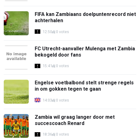
FIFA kan Zambiaans doelpuntenrecord niet
achterhalen
12:50
0 votes
FC Utrecht-aanvaller Mulenga met Zambia
bekogeld door fans
15:41
0 votes
Engelse voetbalbond stelt strenge regels
in om gokken tegen te gaan
14:03
0 votes
Zambia wil graag langer door met
succescoach Renard
18:36
0 votes