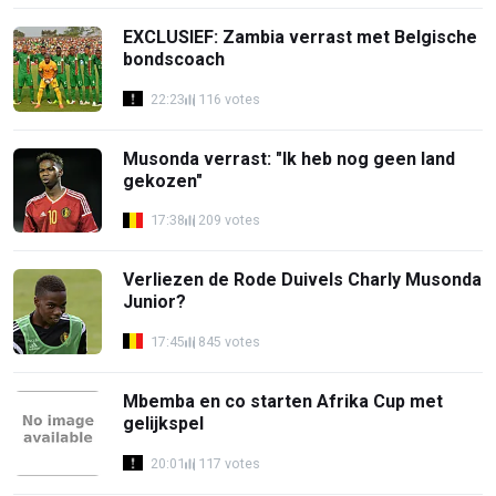
EXCLUSIEF: Zambia verrast met Belgische
bondscoach
22:23
116 votes
Musonda verrast: "Ik heb nog geen land
gekozen"
17:38
209 votes
Verliezen de Rode Duivels Charly Musonda
Junior?
17:45
845 votes
Mbemba en co starten Afrika Cup met
gelijkspel
20:01
117 votes