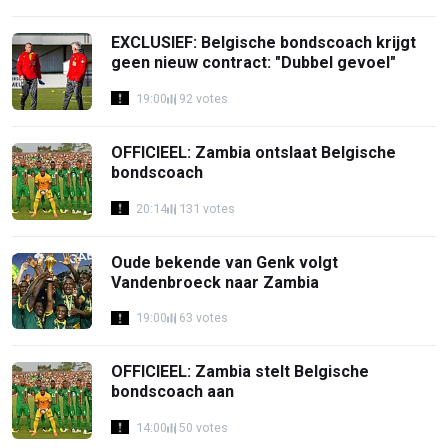
EXCLUSIEF: Belgische bondscoach krijgt
geen nieuw contract: "Dubbel gevoel"
19:00
92 votes
OFFICIEEL: Zambia ontslaat Belgische
bondscoach
20:14
131 votes
Oude bekende van Genk volgt
Vandenbroeck naar Zambia
19:00
63 votes
OFFICIEEL: Zambia stelt Belgische
bondscoach aan
14:00
50 votes