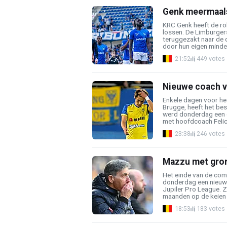
Genk meermaals
KRC Genk heeft de rol
lossen. De Limburgers
teruggezakt naar de 
door hun eigen minder
21:52
449 votes
Nieuwe coach v
Enkele dagen voor het
Brugge, heeft het be
werd donderdag een 
met hoofdcoach Felice
23:38
246 votes
Mazzu met gron
Het einde van de comp
donderdag een nieuw 
Jupiler Pro League. 
maanden op de keien g
18:53
183 votes