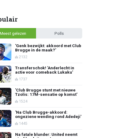
pulair
Meest gelezen
Polls
'Genk bezwijkt: akkoord met Club
Brugge in de maak?'
2132
Transferschok! 'Anderlecht in
actie voor comeback Lukaku'
1737
'Club Brugge stunt met nieuwe
Tzolis: 17M-sensatie op komst'
1524
'Na Club Brugge-akkoord:
ongeziene wending rond Adedeji'
1445
Na fatale blunder: United neemt