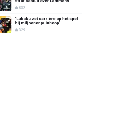
straf besluit over Lammens
832
‘Lukaku zet carrière op het spel
bij miljoenenpuinhoop’
329