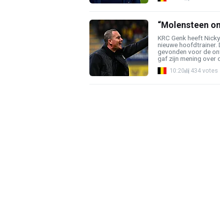
“Molensteen om
KRC Genk heeft Nicky 
nieuwe hoofdtrainer.
gevonden voor de ont
gaf zijn mening over de
10:20
434 votes