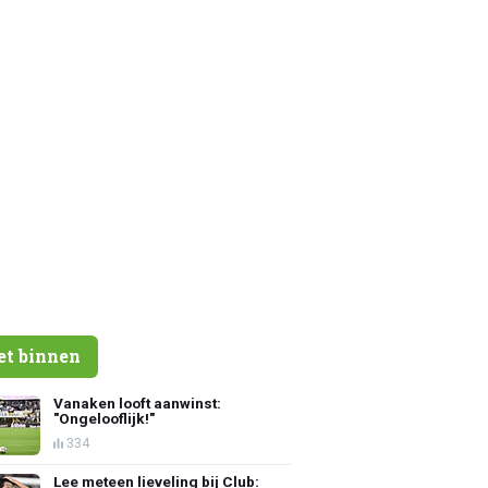
et binnen
Vanaken looft aanwinst:
"Ongelooflijk!"
334
Lee meteen lieveling bij Club: