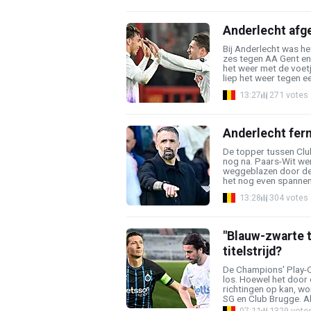
Anderlecht afge
Bij Anderlecht was h
zes tegen AA Gent e
het weer met de voet
liep het weer tegen ee
13:27
271 votes
Anderlecht ferm
De topper tussen Clu
nog na. Paars-Wit wer
weggeblazen door de 
het nog even spannend
13:28
304 votes
"Blauw-zwarte t
titelstrijd?
De Champions' Play-
los. Hoewel het door 
richtingen op kan, wo
SG en Club Brugge. Al 
07:11
1329 vote