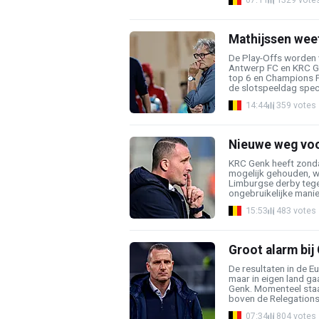
Mathijssen weet
De Play-Offs worden 
Antwerp FC en KRC Ge
top 6 en Champions P
de slotspeeldag specta
14:44
359 votes
Nieuwe weg voo
KRC Genk heeft zonda
mogelijk gehouden, wa
Limburgse derby tege
ongebruikelijke manier.
15:53
483 votes
Groot alarm bij 
De resultaten in de 
maar in eigen land g
Genk. Momenteel staa
boven de Relegations 
07:34
804 votes