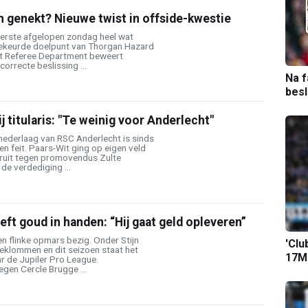
 genekt? Nieuwe twist in offside-kwestie
eerste afgelopen zondag heel wat
gekeurde doelpunt van Thorgan Hazard
et Referee Department beweert
orrecte beslissing ...
Na f
bes
ij titularis: "Te weinig voor Anderlecht"
nederlaag van RSC Anderlecht is sinds
 feit. Paars-Wit ging op eigen veld
ruit tegen promovendus Zulte
de verdediging ...
eft goud in handen: “Hij gaat geld opleveren”
en flinke opmars bezig. Onder Stijn
'Clu
geklommen en dit seizoen staat het
17M-
ar de Jupiler Pro League.
gen Cercle Brugge ...