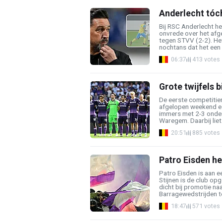
Anderlecht tóch
Bij RSC Anderlecht h
onvrede over het af
tegen STVV (2-2). H
nochtans dat het een c
06:37
413 votes
Grote twijfels b
De eerste competitie
afgelopen weekend een
immers met 2-3 onde
Waregem. Daarbij liet 
20:51
885 votes
Patro Eisden he
Patro Eisden is aan e
Stijnen is de club op
dicht bij promotie na
Barragewedstrijden te
18:47
571 votes