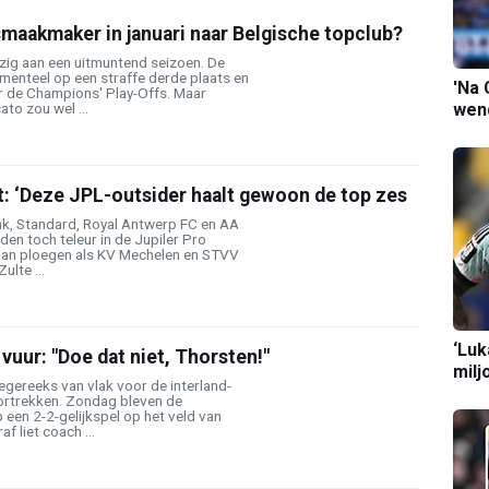
maakmaker in januari naar Belgische topclub?
zig aan een uitmuntend seizoen. De
enteel op een straffe derde plaats en
'Na 
r de Champions' Play-Offs. Maar
wend
to zou wel ...
t: ‘Deze JPL-outsider haalt gewoon de top zes
k, Standard, Royal Antwerp FC en AA
den toch teleur in de Jupiler Pro
aan ploegen als KV Mechelen en STVV
ulte ...
‘Luk
 vuur: "Doe dat niet, Thorsten!"
milj
egereeks van vlak voor de interland-
ortrekken. Zondag bleven de
een 2-2-gelijkspel op het veld van
f liet coach ...