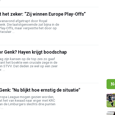
 het zeker: “Zij winnen Europe Play-Offs”
vanavond afgetrapt door Royal
nk. Die laatstgenoemde zat bijna in de
lay-Offs, maar verpestte het door op
culair ...
r Genk? Hayen krijgt boodschap
g zijn kansen op de top zes zo gaaf
nt het boekte een cruciale zege in de
n STVV. Dat deden ze wel op een zeer
 ...
N
Genk: "Nu blijkt hoe ernstig de situatie"
Europa League mogen gezien worden,
aat het van kwaad naar erger met KRC
n de Limburgers slechts drie punten
...