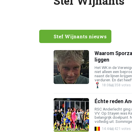
Stef Wijnants
Stef Wijnants nieuws
Waarom Sporza
liggen
Het WK in de Verenigd
niet alleen een bepro
naast de lijnen krij
verduren. En dat heeft 
18:08
358 votes
Échte reden An
RSC Anderlecht ging 
VV. Op Stayen was K
belangrijk doelpunt. 
volledig uit. Sommige 
14:44
421 votes