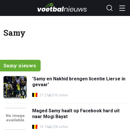
Samy
Samy nieuws
'Samy en Nakhid brengen licentie Lierse in
gevaar'
21:21
310 votes
Maged Samy haalt op Facebook hard uit
naar Mogi Bayat
16:15
228 votes