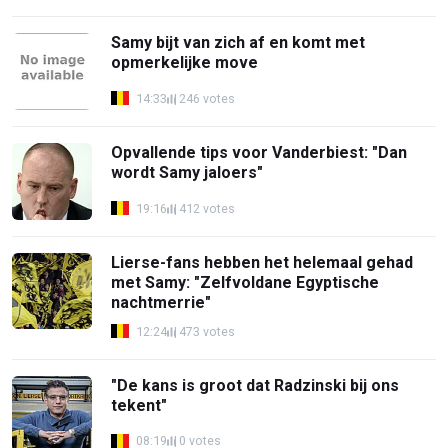
Samy bijt van zich af en komt met
opmerkelijke move
14:33
246 votes
Opvallende tips voor Vanderbiest: "Dan
wordt Samy jaloers"
19:16
412 votes
Lierse-fans hebben het helemaal gehad
met Samy: "Zelfvoldane Egyptische
nachtmerrie"
12:24
473 votes
"De kans is groot dat Radzinski bij ons
tekent"
08:19
0 votes