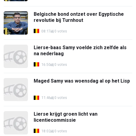
Belgische bond ontzet over Egyptische
revolutie bij Turnhout
08:17
0 votes
Lierse-baas Samy voelde zich zelfde als
na nederlaag
16:50
0 votes
Maged Samy was woensdag al op het Lisp
11:46
0 votes
Lierse krijgt groen licht van
licentiecommissie
18:02
0 votes