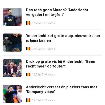
Dan toch geen Mason? 'Anderlecht
vergadert en twijfelt'
10:42
397 votes
'Anderlecht zet grote stap: nieuwe trainer
is bijna binnen'
08:20
421 votes
Druk op grote vis bij Anderlecht: "Geen
recht meer op fouten”
16:21
540 votes
Anderlecht verrast én pleziert fans met
'Kompany-vibes'
19:03
862 votes