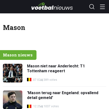
Mason
Mason nieuws
Mason niet naar Anderlecht: T1
Tottenham reageert
07:02
389 votes
'Mason terug naar Engeland: opvallend
detail gemeld'
12:25
1037 votes