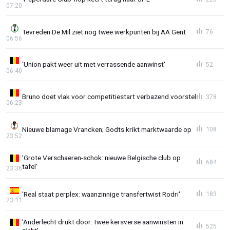
07:20
Tevreden De Mil ziet nog twee werkpunten bij AA Gent
76
06:56
'Union pakt weer uit met verrassende aanwinst'
52
06:40
Bruno doet vlak voor competitiestart verbazend voorstel
378
06:23
Nieuwe blamage Vrancken; Godts krikt marktwaarde op
108
23:52
'Grote Verschaeren-schok: nieuwe Belgische club op
684
tafel'
23:36
'Real staat perplex: waanzinnige transfertwist Rodri'
183
23:11
'Anderlecht drukt door: twee kersverse aanwinsten in
525