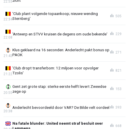
zicht'
22:53
'Club plant volgende topaankoop; nieuwe wending
505
Sternberg'
22:34
'Antwerp en STVV kruisen de degens om oude bekende'
229
22:08
Klus geklaard na 16 seconden: Anderlecht pakt bonus op
271
PAOK
21:43
'Club dropt transferbom: 12 miljoen voor opvolger
821
Tzolis'
21:22
Gent zet grote stap: sterke eerste helft levert Zweedse
153
zege op
20:55
Anderlecht bevoordeeld door VAR? De Bilde velt oordeel
393
20:38
Na fatale blunder: United neemt straf besluit over
668
Lammens