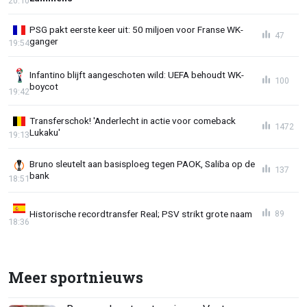
20:10
PSG pakt eerste keer uit: 50 miljoen voor Franse WK-
47
ganger
19:54
Infantino blijft aangeschoten wild: UEFA behoudt WK-
100
boycot
19:42
Transferschok! 'Anderlecht in actie voor comeback
1472
Lukaku'
19:13
Bruno sleutelt aan basisploeg tegen PAOK, Saliba op de
137
bank
18:51
Historische recordtransfer Real; PSV strikt grote naam
89
18:36
Meer sportnieuws