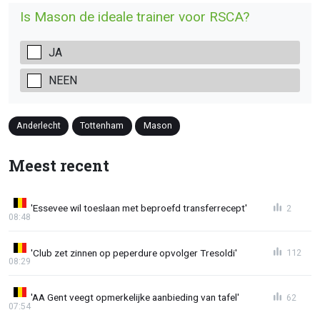
Is Mason de ideale trainer voor RSCA?
JA
NEEN
Anderlecht
Tottenham
Mason
Meest recent
'Essevee wil toeslaan met beproefd transferrecept'
2
08:48
'Club zet zinnen op peperdure opvolger Tresoldi'
112
08:29
'AA Gent veegt opmerkelijke aanbieding van tafel'
62
07:54