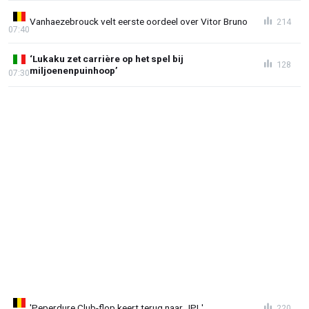
Vanhaezebrouck velt eerste oordeel over Vitor Bruno
214
07:40
‘Lukaku zet carrière op het spel bij
128
miljoenenpuinhoop’
07:30
'Peperdure Club-flop keert terug naar JPL'
220