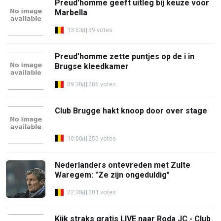
Preud'homme geeft uitleg bij keuze voor
Marbella
13:53
59 votes
Preud'homme zette puntjes op de i in
Brugse kleedkamer
09:30
286 votes
Club Brugge hakt knoop door over stage
10:00
255 votes
Nederlanders ontevreden met Zulte
Waregem: "Ze zijn ongeduldig"
22:38
201 votes
Kijk straks gratis LIVE naar Roda JC - Club