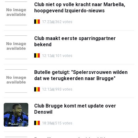
Club niet op volle kracht naar Marbella,
hoopgevend Izquierdo-nieuws
17:22
362 votes
Club maakt eerste sparringpartner
bekend
12:12
101 votes
Butelle getuigt: "Spelersvrouwen wilden
dat we terugkeerden naar Brugge"
12:12
993 votes
Club Brugge komt met update over
Denswil
18:38
515 votes