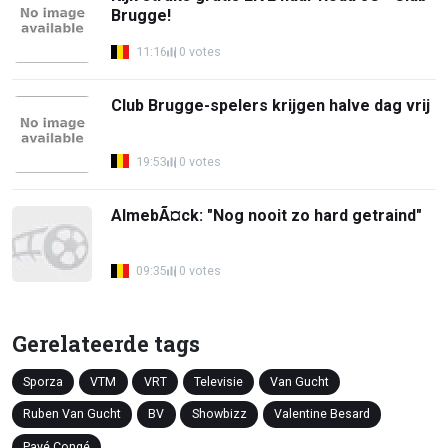
Brugge!
11:16
0 votes
Club Brugge-spelers krijgen halve dag vrij
19:53
0 votes
AlmebÃ¤ck: "Nog nooit zo hard getraind"
09:35
0 votes
Gerelateerde tags
Sporza
VTM
VRT
Televisie
Van Gucht
Ruben Van Gucht
BV
Showbizz
Valentine Besard
Payé Congé