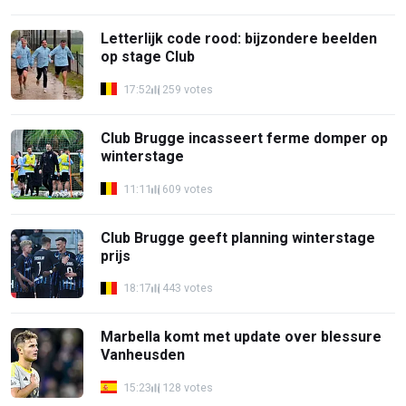
Letterlijk code rood: bijzondere beelden
op stage Club
17:52
259 votes
Club Brugge incasseert ferme domper op
winterstage
11:11
609 votes
Club Brugge geeft planning winterstage
prijs
18:17
443 votes
Marbella komt met update over blessure
Vanheusden
15:23
128 votes