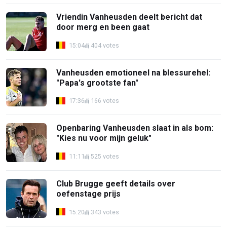
Vriendin Vanheusden deelt bericht dat
door merg en been gaat
15:04
404 votes
Vanheusden emotioneel na blessurehel:
"Papa's grootste fan"
17:36
166 votes
Openbaring Vanheusden slaat in als bom:
"Kies nu voor mijn geluk"
11:11
525 votes
Club Brugge geeft details over
oefenstage prijs
15:20
343 votes