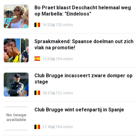
Bo Praet blaast Deschacht helemaal weg
op Marbella: "Eindeloos"
16:32
120 votes
Spraakmakend: Spaanse doelman out zich
vlak na promotie!
12:03
134 votes
Club Brugge incasseert zware domper op
stage
18:37
722 votes
Club Brugge wint oefenpartij in Spanje
21:49
104 votes