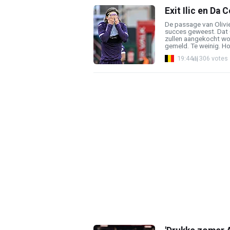
Exit Ilic en Da
De passage van Olivie
succes geweest. Dat C
zullen aangekocht wo
gemeld. Te weinig. Hoe
19:44
306 votes