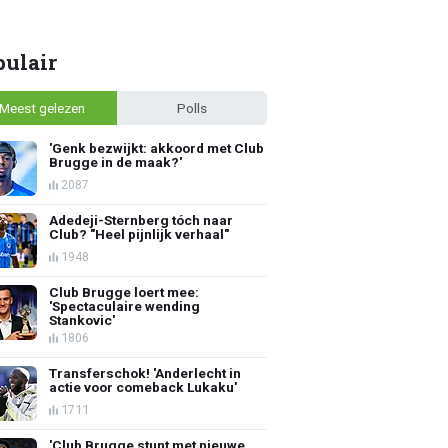
pulair
Meest gelezen
Polls
'Genk bezwijkt: akkoord met Club
Brugge in de maak?'
2087
Adedeji-Sternberg tóch naar
Club? "Heel pijnlijk verhaal"
1948
Club Brugge loert mee:
'Spectaculaire wending
Stankovic'
1806
Transferschok! 'Anderlecht in
actie voor comeback Lukaku'
1711
'Club Brugge stunt met nieuwe