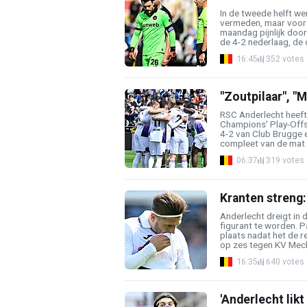
In de tweede helft w
vermeden, maar voor
maandag pijnlijk doo
de 4-2 nederlaag, de d
16:45
352 votes
"Zoutpilaar", "
RSC Anderlecht heeft
Champions' Play-Off
4-2 van Club Brugge e
compleet van de mat g
06:37
319 votes
Kranten streng:
Anderlecht dreigt in 
figurant te worden. P
plaats nadat het de r
op zes tegen KV Meche
16:35
640 votes
'Anderlecht lik