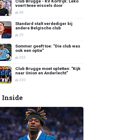
Club Brugge - KV Kortrijk: Leko
voert twee wissels door
98
Standard stalt verdediger bij
andere Belgische club
29
Sommer geeft toe: “Die club was
ook een optie”
303
Club Brugge moet opletten: "Kijk
naar Union en Anderlecht"
330
 Inside