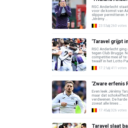
RSC Anderlecht staa
voor de komst van AA
slipper permitteren. H
Jérémy ...
23:53
260 votes
'Taravel grijpt i
RSC Anderlecht ging 
tegen Club Brugge. Na
competitie mee af te s
twaalf in het Lotto Par
17:21
411 votes
'Zware erfenis 
Even leek Jérémy Tarav
maar dat schokeffect
verdwenen. De harde v
zowat alle linies ...
17:45
326 votes
Taravel slaat b