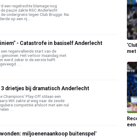
erd een regelrechte blamage nog
 de pauze zakte RSC Anderlecht
r de ondergrens tegen Club Brugge. Na
erde op een rij ...
Miniem" - Catastrofe in basiself Anderlecht
‘Clu
met
 een tegenvallende start van de
s genomen. Het verloor maandag met
n werd zeker in de eerste helft
eveegd. ...
 3 drietjes bij dramatisch Anderlecht
de Champions' Play-Off stilaan een
aars-Wit zakte al weg naar de zesde
eguliere competitie afsloot met een nul
len ...
Reco
een 
t wonden: miljoenenaankoop buitenspel'