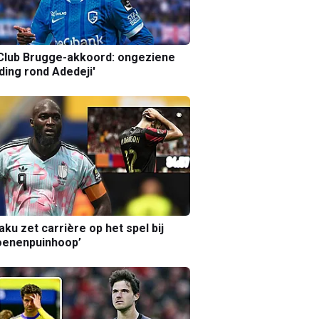
Club Brugge-akkoord: ongeziene
ing rond Adedeji'
aku zet carrière op het spel bij
oenenpuinhoop’