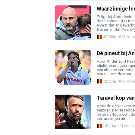
Waanzinnige lee
Er ligt bij Anderlech
deze zomer. CEO Ken
alvast dat er gewerk
trainer en dat Paars-W
07:35
1048 vote
Dé pineut bij A
Voor Anderlecht heef
pijnlijk einde gekrege
een ultieme verneder
een 5-1 om de oren. ..
22:37
1063 vote
Taravel kop van
Voor de derde keer in 
seizoen zien te redde
betere afloop schudd
verrassingen uit ...
15:21
121 votes