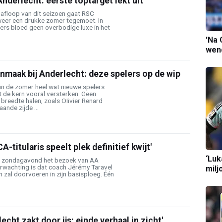
nderlecht: eerste toptarget lekt uit'
afloop van dit seizoen gaat RSC
weer een drukke zomer tegemoet. In
t vers bloed geen overbodige luxe in het
'Na 
wend
maak bij Anderlecht: deze spelers op de wip
in de zomer heel wat nieuwe spelers
 de kern vooral versterken. Geen
breedte halen, zoals OIivier Renard
ande zijde ...
A-titularis speelt plek definitief kwijt'
‘Luk
gt zondagavond het bezoek van AA
rwachting is dat coach Jérémy Taravel
milj
n zal doorvoeren in zijn basisploeg. Één
lecht zakt door ijs: einde verhaal in zicht'