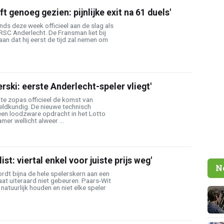
t genoeg gezien: pijnlijke exit na 61 duels'
inds deze week officieel aan de slag als
 RSC Anderlecht. De Fransman liet bij
aan dat hij eerst de tijd zal nemen om
erski: eerste Anderlecht-speler vliegt'
e zopas officieel de komst van
eldkundig. De nieuwe technisch
een loodzware opdracht in het Lotto
mer wellicht alweer ...
ist: viertal enkel voor juiste prijs weg'
N
rdt bijna de hele spelerskern aan een
gaat uiteraard niet gebeuren. Paars-Wit
 natuurlijk houden en niet elke speler