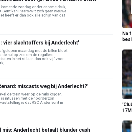
t komende zondag onder enorme druk,
 Gent kan Paars-Wit zich geen nieuwe
et heeft er dan ook alle schijn van dat
Na f
bes
n: vier slachtoffers bij Anderlecht'
afgelopen maandag met de billen bloot
 de nul op zes om de reguliere
luiten is het stilaan dan ook vijf voor
k, ...
Renard: miscasts weg bij Anderlecht?'
el de trein weer op de rails krijgen,
 is intussen met de noorderzon
aststelling is dat RSC Anderlecht in
'Clu
17M-
al mis: Anderlecht betaalt blunder cash