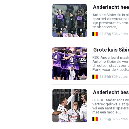
'Anderlecht heef
Antoine Sibierski is s
sportief directeur bij
zijn presentatie verst
te observeren, ...
08:37
506 votes
'Grote kuis Sibi
RSC Anderlecht maakt
Antoine Sibierski wer
directeur staat voor 
Park, waar de kleedka
18:29
809 votes
'Anderlecht besl
Bij RSC Anderlecht wo
vertrek gelinkt. Dat 
wil een aantal spelers
met een mooie ...
16:22
376 votes