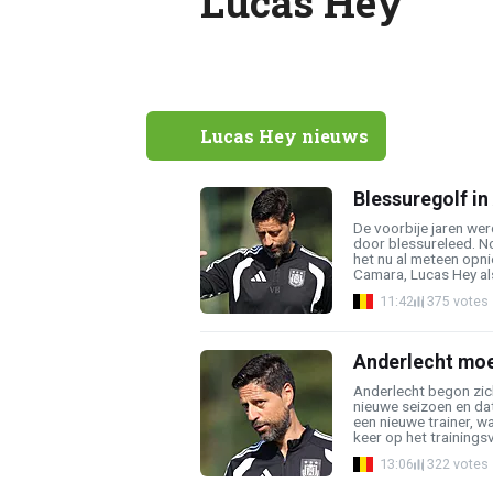
Lucas Hey
Lucas Hey nieuws
Blessuregolf in
De voorbije jaren we
door blessureleed. No
het nu al meteen opnie
Camara, Lucas Hey als 
11:42
375 votes
Anderlecht moe
Anderlecht begon zic
nieuwe seizoen en da
een nieuwe trainer, w
keer op het trainingsve
13:06
322 votes