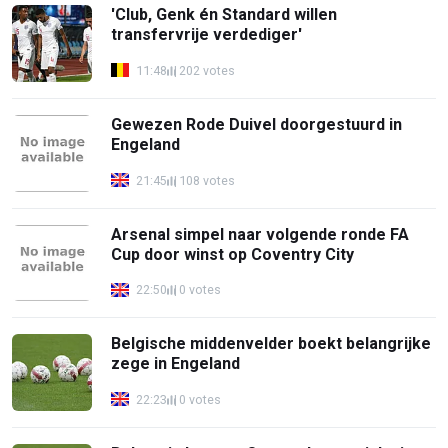
'Club, Genk én Standard willen
transfervrije verdediger'
11:48
202 votes
Gewezen Rode Duivel doorgestuurd in
Engeland
21:45
108 votes
Arsenal simpel naar volgende ronde FA
Cup door winst op Coventry City
22:50
0 votes
Belgische middenvelder boekt belangrijke
zege in Engeland
22:23
0 votes