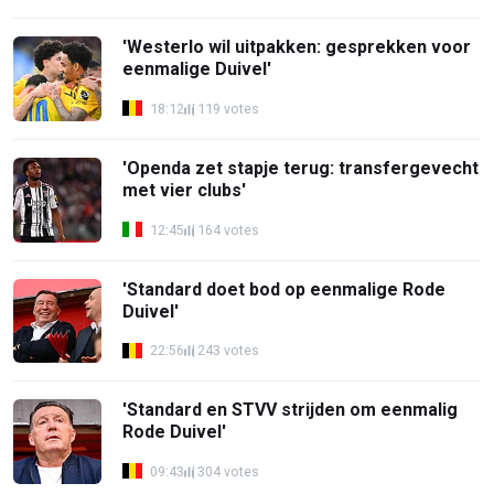
'Westerlo wil uitpakken: gesprekken voor
eenmalige Duivel'
18:12
119 votes
'Openda zet stapje terug: transfergevecht
met vier clubs'
12:45
164 votes
'Standard doet bod op eenmalige Rode
Duivel'
22:56
243 votes
'Standard en STVV strijden om eenmalig
Rode Duivel'
09:43
304 votes