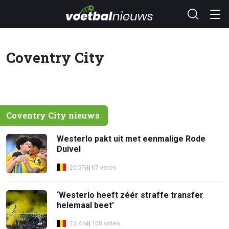
Coventry City
Coventry City nieuws
Westerlo pakt uit met eenmalige Rode
Duivel
20:57
67 votes
‘Westerlo heeft zéér straffe transfer
helemaal beet’
13:47
108 votes