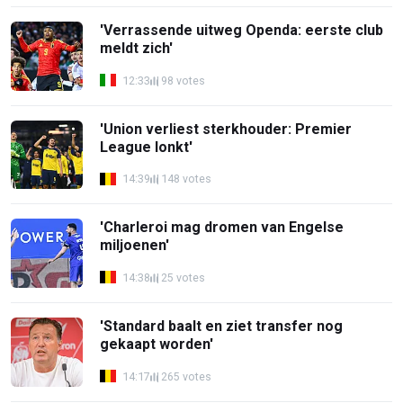
'Verrassende uitweg Openda: eerste club
meldt zich'
12:33
98 votes
'Union verliest sterkhouder: Premier
League lonkt'
14:39
148 votes
'Charleroi mag dromen van Engelse
miljoenen'
14:38
25 votes
'Standard baalt en ziet transfer nog
gekaapt worden'
14:17
265 votes