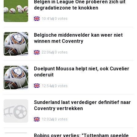
Belgen in League One proberen zich uit
degradatiezone te knokken
10:41
0 votes
Belgische middenvelder kan weer niet
winnen met Coventry
22:06
0 votes
Doelpunt Moussa helpt niet, ook Cuvelier
onderuit
12:54
0 votes
Sunderland laat verdediger definitief naar
Coventry vertrekken
12:02
0 votes
Robins over verlies: "Tottenham speelde