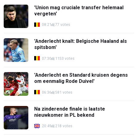
'Union mag cruciale transfer helemaal
vergeten'
08:21
77 votes
'Anderlecht knalt: Belgische Haaland als
spitsbom'
07:30
1153 votes
'Anderlecht en Standard kruisen degens
om eenmalig Rode Duivel'
06:36
581 votes
Na zinderende finale is laatste
nieuwkomer in PL bekend
20:49
218 votes