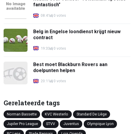
fantastisch"
08:41
0 votes
Belg in Engelse loondienst krijgt nieuw
contract
19:33
0 votes
Best moet Blackburn Rovers aan
doelpunten helpen
20:11
0 votes
Gerelateerde tags
Norman Bassette
KVC Westerlo
Standard De Liège
Jupiler Pro League
STVV
Juventus
Olympique Lyon
RC Lens
Stade Rennais
Lois Openda