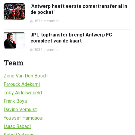
'Antwerp heeft eerste zomertransfer al in
de pocket'
1576 stemmen
JPL-toptransfer brengt Antwerp FC
compleet van de kaart
1036 stemmen
Team
Zeno Van Den Bosch
Farouck Adekami
Toby Alderweireld
Frank Boya
Davino Verhulst
Youssef Hamdaoui
Isaac Babadi
Kobe Corbanie