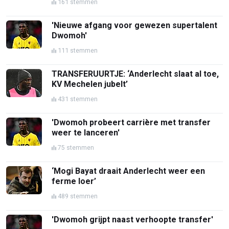
161 stemmen
'Nieuwe afgang voor gewezen supertalent
Dwomoh'
111 stemmen
TRANSFERUURTJE: ‘Anderlecht slaat al toe,
KV Mechelen jubelt’
431 stemmen
'Dwomoh probeert carrière met transfer
weer te lanceren'
75 stemmen
‘Mogi Bayat draait Anderlecht weer een
ferme loer’
489 stemmen
'Dwomoh grijpt naast verhoopte transfer'