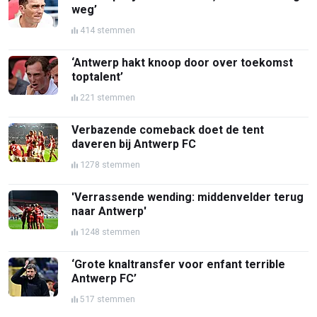
weg’
414 stemmen
‘Antwerp hakt knoop door over toekomst
toptalent’
221 stemmen
Verbazende comeback doet de tent
daveren bij Antwerp FC
1278 stemmen
'Verrassende wending: middenvelder terug
naar Antwerp'
1248 stemmen
‘Grote knaltransfer voor enfant terrible
Antwerp FC’
517 stemmen