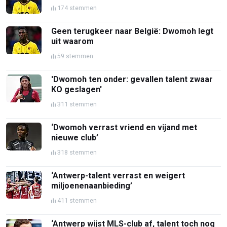
174 stemmen
Geen terugkeer naar België: Dwomoh legt
uit waarom
59 stemmen
'Dwomoh ten onder: gevallen talent zwaar
KO geslagen'
311 stemmen
‘Dwomoh verrast vriend en vijand met
nieuwe club’
318 stemmen
‘Antwerp-talent verrast en weigert
miljoenenaanbieding’
411 stemmen
‘Antwerp wijst MLS-club af, talent toch nog