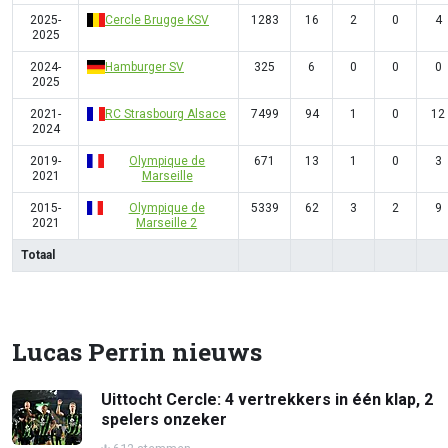
2025-
Cercle Brugge KSV
1283
16
2
0
4
2025
2024-
Hamburger SV
325
6
0
0
0
2025
2021-
RC Strasbourg Alsace
7499
94
1
0
12
2024
2019-
Olympique de
671
13
1
0
3
2021
Marseille
2015-
Olympique de
5339
62
3
2
9
2021
Marseille 2
Totaal
Lucas Perrin nieuws
Uittocht Cercle: 4 vertrekkers in één klap, 2
spelers onzeker