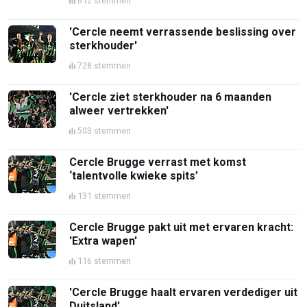
612 stemmen
'Cercle neemt verrassende beslissing over
sterkhouder'
728 stemmen
'Cercle ziet sterkhouder na 6 maanden
alweer vertrekken'
503 stemmen
Cercle Brugge verrast met komst
‘talentvolle kwieke spits’
131 stemmen
Cercle Brugge pakt uit met ervaren kracht:
'Extra wapen'
116 stemmen
'Cercle Brugge haalt ervaren verdediger uit
Duitsland'