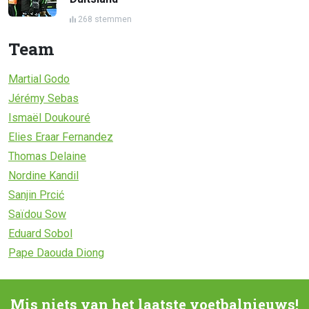
268 stemmen
Team
Martial Godo
Jérémy Sebas
Ismaël Doukouré
Elies Eraar Fernandez
Thomas Delaine
Nordine Kandil
Sanjin Prcić
Saïdou Sow
Eduard Sobol
Pape Daouda Diong
Mis niets van het laatste voetbalnieuws!