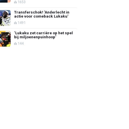
1653
Transferschok! 'Anderlecht in
actie voor comeback Lukaku'
1491
‘Lukaku zet carrière op het spel
bij miljoenenpuinhoop’
144