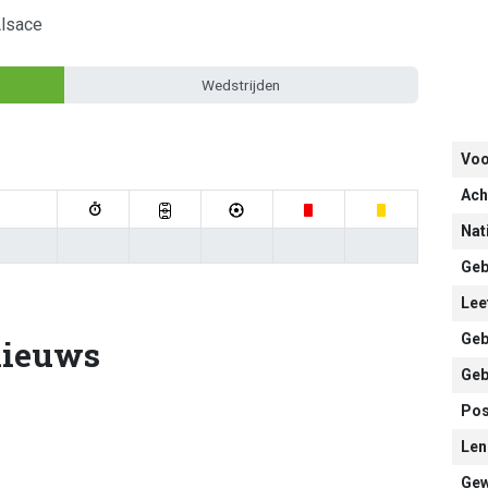
lsace
Wedstrijden
Vo
Ach
Nati
Geb
Leef
Geb
nieuws
Geb
Pos
Len
Gew