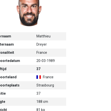
ornaam
Matthieu
ternaam
Dreyer
onaliteit
France
oortedatum
20-03-1989
tijd
37
oorteland
France
oorteplaats
Strasbourg
itie
37
gte
188 cm
icht
81 kg