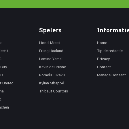
Spelers
Informati
ge
Lionel Messi
Home
lecht
Erling Haaland
Tip de redactie
C
Lamine Yamal
Privacy
City
Kevin de Bruyne
Contact
FC
Romelu Lukaku
Manage Consent
r United
Kylian Mbappé
na
Thibaut Courtois
d
nchen