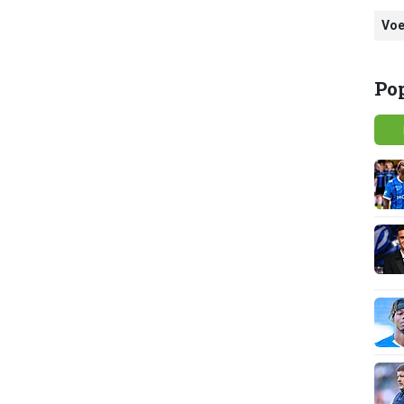
Voe
Po