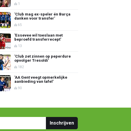
1
'Club mag ex-speler én Barça
danken voor transfer'
65
'Essevee wil toeslaan met
beproefd transferrecept'
13
'Club zet zinnen op peperdure
opvolger Tresoldi'
182
'AA Gent veegt opmerkelijke
aanbieding van tafel'
90
Inschrijven