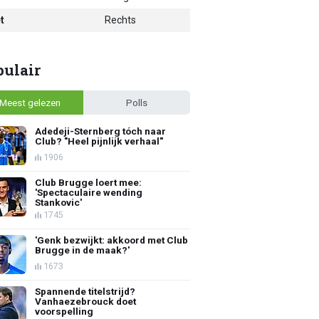
t
Rechts
pulair
Meest gelezen
Polls
Adedeji-Sternberg tóch naar
Club? "Heel pijnlijk verhaal"
1906
Club Brugge loert mee:
'Spectaculaire wending
Stankovic'
1745
'Genk bezwijkt: akkoord met Club
Brugge in de maak?'
1673
Spannende titelstrijd?
Vanhaezebrouck doet
voorspelling