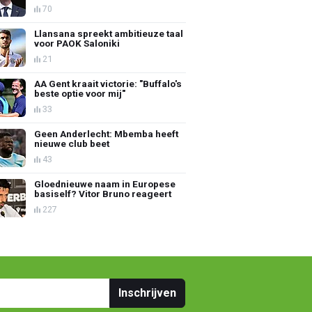
70
Llansana spreekt ambitieuze taal
voor PAOK Saloniki
21
AA Gent kraait victorie: "Buffalo's
beste optie voor mij"
33
Geen Anderlecht: Mbemba heeft
nieuwe club beet
43
Gloednieuwe naam in Europese
basiself? Vitor Bruno reageert
227
Inschrijven