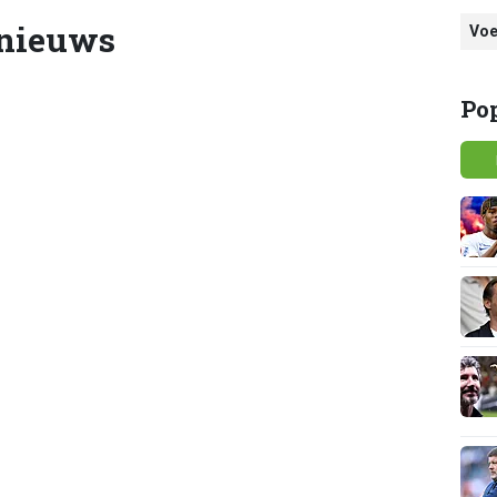
 nieuws
Voe
Po