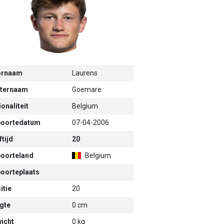
ornaam
Laurens
ternaam
Goemare
onaliteit
Belgium
oortedatum
07-04-2006
tijd
20
oorteland
Belgium
oorteplaats
itie
20
gte
0 cm
icht
0 kg