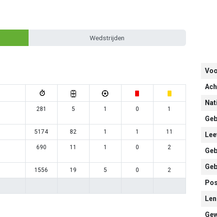
Wedstrijden
Vo
Ach
Nati
281
5
1
0
1
Geb
5174
82
1
1
11
Leef
690
11
1
0
2
Geb
Geb
1556
19
5
0
2
Pos
Len
Gew