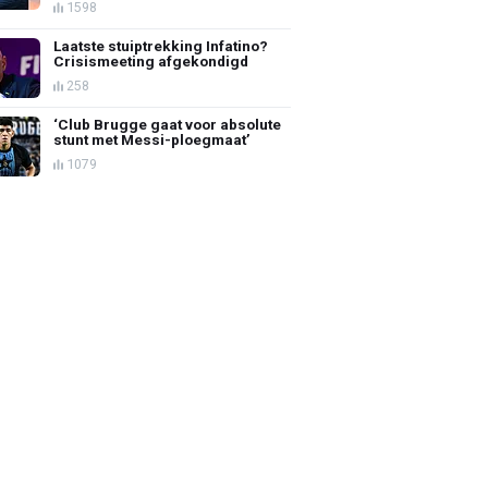
1598
Laatste stuiptrekking Infatino?
Crisismeeting afgekondigd
258
‘Club Brugge gaat voor absolute
stunt met Messi-ploegmaat’
1079