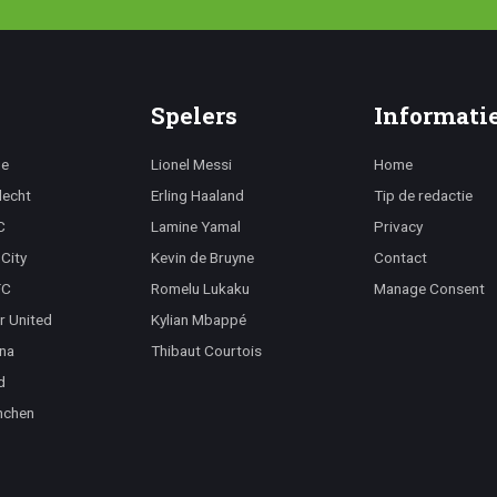
Spelers
Informati
ge
Lionel Messi
Home
lecht
Erling Haaland
Tip de redactie
C
Lamine Yamal
Privacy
City
Kevin de Bruyne
Contact
FC
Romelu Lukaku
Manage Consent
r United
Kylian Mbappé
na
Thibaut Courtois
d
nchen