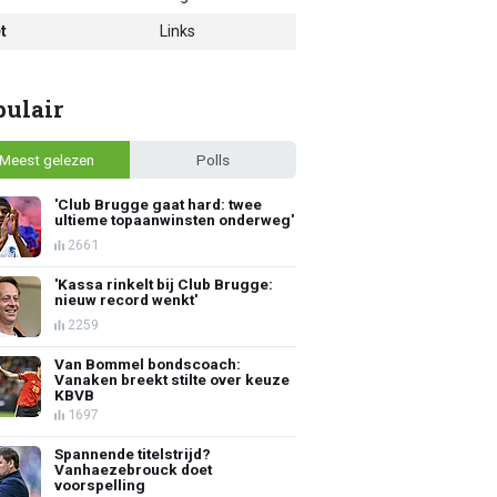
t
Links
pulair
Meest gelezen
Polls
'Club Brugge gaat hard: twee
ultieme topaanwinsten onderweg'
2661
'Kassa rinkelt bij Club Brugge:
nieuw record wenkt'
2259
Van Bommel bondscoach:
Vanaken breekt stilte over keuze
KBVB
1697
Spannende titelstrijd?
Vanhaezebrouck doet
voorspelling