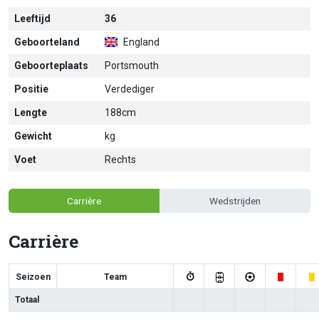
Leeftijd
36
Geboorteland
England
Geboorteplaats
Portsmouth
Positie
Verdediger
Lengte
188cm
Gewicht
kg
Voet
Rechts
Carrière
Wedstrijden
Carrière
Seizoen
Team
Totaal